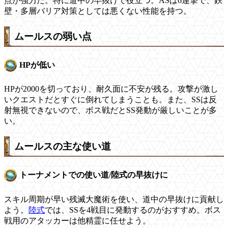
点が強力だ。特に道中の早抜けで役立つ。ASは6連撃で、鉄
壁・多層バリア対策としては悪くない性能を持つ。
ムールスの弱い点
HPが低い
HPが2000を切っており、耐久面に不安が残る。攻撃が激し
いクエストだとすぐに倒れてしまうことも。また、SSは反
射無視できないので、ボス戦だとSS発動が厳しいことが多
い。
ムールスの主な使い道
トーナメントでの使い道/陸式の早抜けに
スキル周期が早い残滅大魔術を使い、道中の早抜けに貢献し
よう。
陸式
では、SSを4戦目に発動するのがおすすめ。ボス
戦用のアタッカーは他精霊に任せよう。