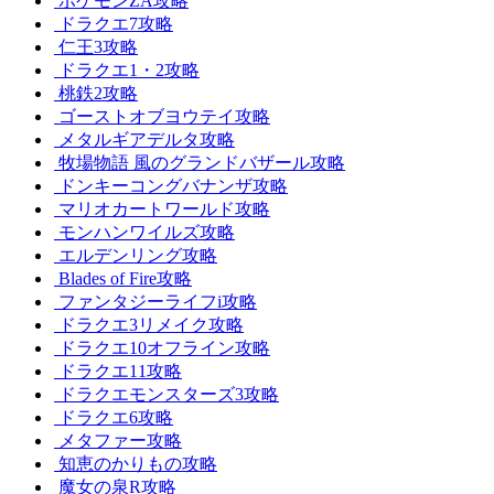
ポケモンZA攻略
ドラクエ7攻略
仁王3攻略
ドラクエ1・2攻略
桃鉄2攻略
ゴーストオブヨウテイ攻略
メタルギアデルタ攻略
牧場物語 風のグランドバザール攻略
ドンキーコングバナンザ攻略
マリオカートワールド攻略
モンハンワイルズ攻略
エルデンリング攻略
Blades of Fire攻略
ファンタジーライフi攻略
ドラクエ3リメイク攻略
ドラクエ10オフライン攻略
ドラクエ11攻略
ドラクエモンスターズ3攻略
ドラクエ6攻略
メタファー攻略
知恵のかりもの攻略
魔女の泉R攻略