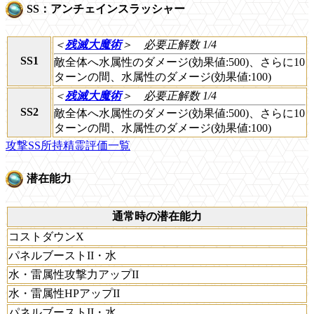
SS：アンチェインスラッシャー
＜
残滅大魔術
＞
必要正解数 1/4
SS1
敵全体へ水属性のダメージ(効果値:500)、さらに10
ターンの間、水属性のダメージ(効果値:100)
＜
残滅大魔術
＞
必要正解数 1/4
SS2
敵全体へ水属性のダメージ(効果値:500)、さらに10
ターンの間、水属性のダメージ(効果値:100)
攻撃SS所持精霊評価一覧
潜在能力
通常時の潜在能力
コストダウンX
パネルブーストII・水
水・雷属性攻撃力アップII
水・雷属性HPアップII
パネルブーストII・水