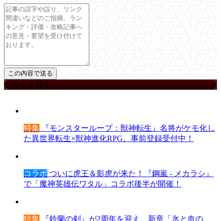
ゲームを探す
特集
『モンスターループ：獣神転生』名将がケモ化し
た異世界転生×獣神進化RPG。事前登録受付中！
コラボ
ついに虎王＆影虎が来た！『鋼嵐 - メカラシ』
で「魔神英雄伝ワタル」コラボ後半が開催！
特集
『鈴蘭の剣』が2周年を迎え、新章「氷と血の