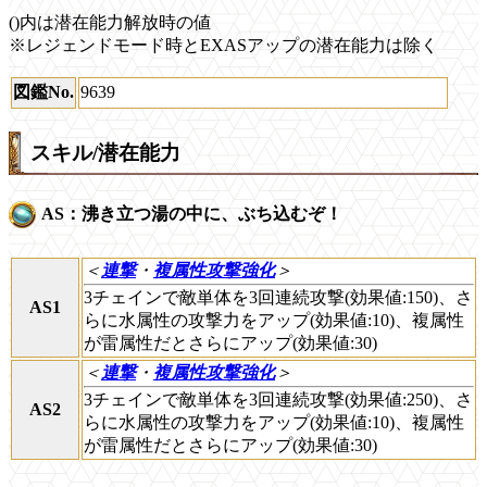
()内は潜在能力解放時の値
※レジェンドモード時とEXASアップの潜在能力は除く
図鑑No.
9639
スキル/潜在能力
AS：沸き立つ湯の中に、ぶち込むぞ！
＜
連撃
・
複属性攻撃強化
＞
3チェインで敵単体を3回連続攻撃(効果値:150)、さ
AS1
らに水属性の攻撃力をアップ(効果値:10)、複属性
が雷属性だとさらにアップ(効果値:30)
＜
連撃
・
複属性攻撃強化
＞
3チェインで敵単体を3回連続攻撃(効果値:250)、さ
AS2
らに水属性の攻撃力をアップ(効果値:10)、複属性
が雷属性だとさらにアップ(効果値:30)