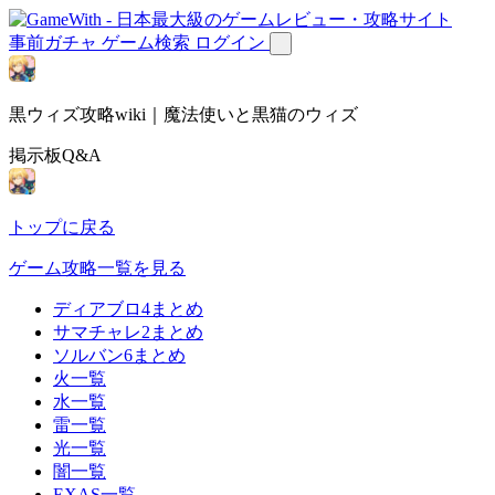
事前ガチャ
ゲーム検索
ログイン
黒ウィズ攻略wiki｜魔法使いと黒猫のウィズ
掲示板Q&A
トップに戻る
ゲーム攻略一覧を見る
ディアブロ4まとめ
サマチャレ2まとめ
ソルバン6まとめ
火一覧
水一覧
雷一覧
光一覧
闇一覧
EXAS一覧