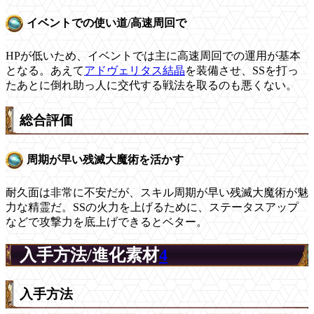
イベントでの使い道/高速周回で
HPが低いため、イベントでは主に高速周回での運用が基本
となる。あえて
アドヴェリタス結晶
を装備させ、SSを打っ
たあとに倒れ助っ人に交代する戦法を取るのも悪くない。
総合評価
周期が早い残滅大魔術を活かす
耐久面は非常に不安だが、スキル周期が早い残滅大魔術が魅
力な精霊だ。SSの火力を上げるために、ステータスアップ
などで攻撃力を底上げできるとベター。
入手方法/進化素材
4
入手方法