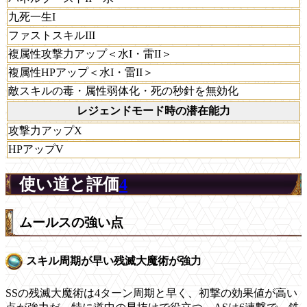
九死一生I
ファストスキルIII
複属性攻撃力アップ＜水I・雷II＞
複属性HPアップ＜水I・雷II＞
敵スキルの毒・属性弱体化・死の秒針を無効化
レジェンドモード時の潜在能力
攻撃力アップX
HPアップV
使い道と評価
4
ムールスの強い点
スキル周期が早い残滅大魔術が強力
SSの残滅大魔術は4ターン周期と早く、初撃の効果値が高い