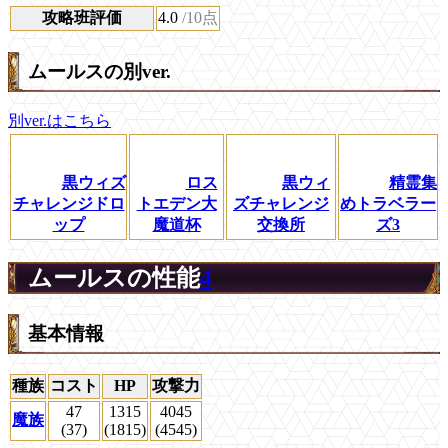
攻略班評価
4.0
/10点
ムールスの別ver.
別ver.はこちら
黒ウィズ
ロス
黒ウィ
精霊集
チャレンジドロ
トエデン大
ズチャレンジ
めトラベラー
ップ
魔道杯
交換所
ズ3
ムールスの性能
4
基本情報
種族
コスト
HP
攻撃力
47
1315
4045
魔族
(37)
(1815)
(4545)