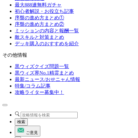
最大888連無料ガチャ
初心者解説・お役立ち記事
序盤の進め方まとめ①
序盤の進め方まとめ②
ミッションの内容と報酬一覧
敵スキルと対策まとめ
デッキ購入のおすすめを紹介
その他情報
黒ウィズクイズ問題一覧
黒ウィズ界No.1精霊まとめ
最新ニュース/おせニャん情報
特集/コラム記事
攻略ライター募集中！
検索
ご意見