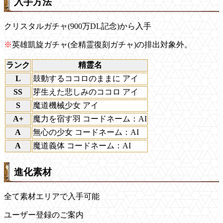
入手方法
クリスタルガチャ(900万DL記念)から入手
※
英雄凱旋ガチャ(全精霊復刻ガチャ)の排出対象外。
ランク
精霊名
L
鼓動するココロのままに アイ
SS
芽生えた悲しみのココロ アイ
S
魔道機械少女 アイ
A+
魔力を宿す羽 コードネーム：AI
A
無心の少女 コードネーム：AI
A
魔道義体 コードネーム：AI
進化素材
全て素材エリアで入手可能
ユーザー登録のご案内