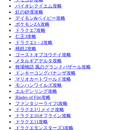
バイオレクイエム攻略
紅の砂漠攻略
デイモン&ベイビー攻略
ポケモンZA攻略
ドラクエ7攻略
仁王3攻略
ドラクエ1・2攻略
桃鉄2攻略
ゴーストオブヨウテイ攻略
メタルギアデルタ攻略
牧場物語 風のグランドバザール攻略
ドンキーコングバナンザ攻略
マリオカートワールド攻略
モンハンワイルズ攻略
エルデンリング攻略
Blades of Fire攻略
ファンタジーライフi攻略
ドラクエ3リメイク攻略
ドラクエ10オフライン攻略
ドラクエ11攻略
ドラクエモンスターズ3攻略