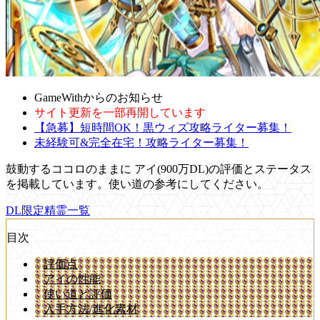
GameWithからのお知らせ
サイト更新を一部再開しています
【急募】短時間OK！黒ウィズ攻略ライター募集！
未経験可&完全在宅！攻略ライター募集！
鼓動するココロのままに アイ(900万DL)の評価とステータス
を掲載しています。使い道の参考にしてください。
DL限定精霊一覧
目次
評価点
アイの性能
使い道と評価
入手方法/進化素材