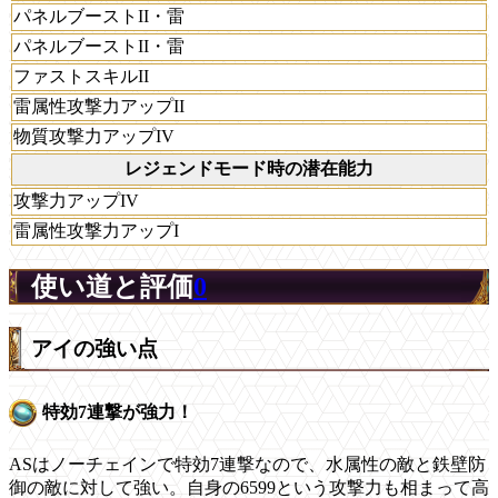
パネルブーストII・雷
パネルブーストII・雷
ファストスキルII
雷属性攻撃力アップII
物質攻撃力アップIV
レジェンドモード時の潜在能力
攻撃力アップIV
雷属性攻撃力アップI
使い道と評価
0
アイの強い点
特効7連撃が強力！
ASはノーチェインで特効7連撃なので、水属性の敵と鉄壁防
御の敵に対して強い。自身の6599という攻撃力も相まって高