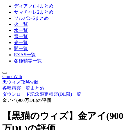
ディアブロ4まとめ
サマチャレ2まとめ
ソルバン6まとめ
火一覧
水一覧
雷一覧
光一覧
闇一覧
EXAS一覧
各種精霊一覧
GameWith
黒ウィズ攻略wiki
各種精霊一覧まとめ
ダウンロード記念限定精霊(DL限)一覧
金アイ(900万DL)の評価
【黒猫のウィズ】金アイ(900
万DL)の評価