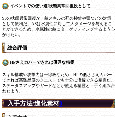
イベントでの使い道/状態異常回復役として
SSの状態異常回復が、敵スキルの死の秒針や毒などの対策
として便利だ。ASは水属性に対して大ダメージを与えるこ
とができるため、水属性の敵にターゲッティングするよう心
がけたい。
総合評価
HPさえカバーできれば優秀な精霊
スキル構成や攻撃力は一線級なため、HPの低ささえカバー
できれば高難易度のクエストでも十分に活躍できる精霊だ。
ステータスアップやガードなどが使える精霊と上手く組み合
わせよう。
入手方法/進化素材
0