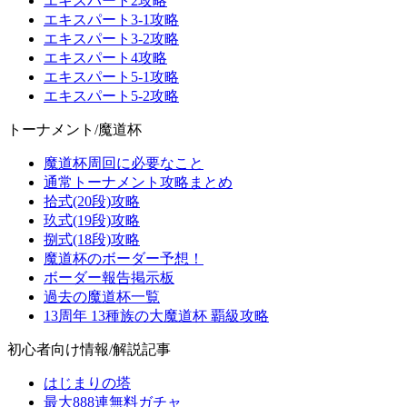
エキスパート2攻略
エキスパート3-1攻略
エキスパート3-2攻略
エキスパート4攻略
エキスパート5-1攻略
エキスパート5-2攻略
トーナメント/魔道杯
魔道杯周回に必要なこと
通常トーナメント攻略まとめ
拾式(20段)攻略
玖式(19段)攻略
捌式(18段)攻略
魔道杯のボーダー予想！
ボーダー報告掲示板
過去の魔道杯一覧
13周年 13種族の大魔道杯 覇級攻略
初心者向け情報/解説記事
はじまりの塔
最大888連無料ガチャ