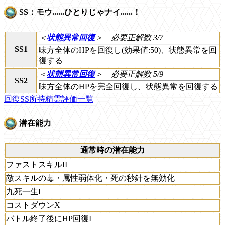
SS：モウ......ひとりじゃナイ......！
＜
状態異常回復
＞
必要正解数 3/7
SS1
味方全体のHPを回復し(効果値:50)、状態異常を回
復する
＜
状態異常回復
＞
必要正解数 5/9
SS2
味方全体のHPを完全回復し、状態異常を回復する
回復SS所持精霊評価一覧
潜在能力
通常時の潜在能力
ファストスキルII
敵スキルの毒・属性弱体化・死の秒針を無効化
九死一生I
コストダウンX
バトル終了後にHP回復I