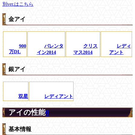
別ver.はこちら
金アイ
900
バレンタ
クリス
レディ
万DL
イン2014
マス2014
アント
銀アイ
双星
レディアント
アイの性能
0
基本情報