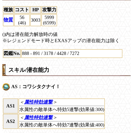
種族
コスト
HP
攻撃力
56
5999
物質
3003
(46)
(6599)
()内は潜在能力解放時の値
※レジェンドモード時とEXASアップの潜在能力は除く
図鑑No.
888 - 891 / 3178 / 4428 / 7272
スキル/潜在能力
AS：コワシタクナイ！
＜
属性特効連撃
＞
AS1
水属性の敵単体へ特効5連撃(効果値:300)
＜
属性特効連撃
＞
AS2
水属性の敵単体へ特効7連撃(効果値:400)