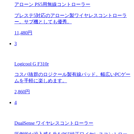
アローン PS5用無線コントローラー
プレステ5対応のアローン製ワイヤレスコントローラ
ー。サブ機としても優秀。
11,480円
3
Logicool G F310r
コスパ抜群のロジクール製有線パッド。幅広いPCゲー
ムを手軽に楽しめます。
2,860円
4
DualSense ワイヤレスコントローラー