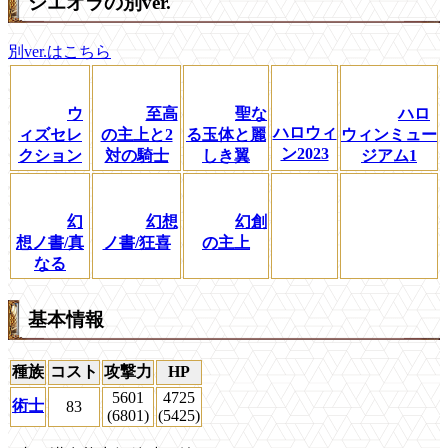
シエオラの別ver.
別ver.はこちら
ウ
至高
聖な
ハロ
ハロウィ
ィズセレ
の主上と2
る玉体と麗
ウィンミュー
ン2023
クション
対の騎士
しき翼
ジアム1
幻
幻想
幻創
想ノ書/真
ノ書/狂喜
の主上
なる
基本情報
種族
コスト
攻撃力
HP
5601
4725
術士
83
(6801)
(5425)