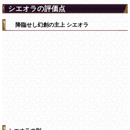
シエオラの評価点
降臨せし幻創の主上 シエオラ