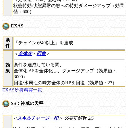
状態特効:状態異常の敵への特効ダメージアップ（効果
値：600）
EXAS
条
「チェインが40以上」を達成
件
＜
全体化
・
回復
＞
条件を達成している間、
効
全体化:ASを全体化し、ダメージアップ（効果値：
果
3000）
回復:水属性の味方全体のHPを回復（効果値：23）
EXAS所持精霊一覧
SS：神威の天秤
＜
スキルチャージ・印
＞
必要正解数 2/5