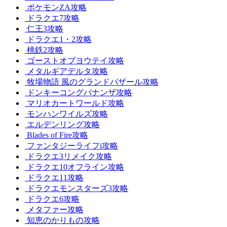
ポケモンZA攻略
ドラクエ7攻略
仁王3攻略
ドラクエ1・2攻略
桃鉄2攻略
ゴーストオブヨウテイ攻略
メタルギアデルタ攻略
牧場物語 風のグランドバザール攻略
ドンキーコングバナンザ攻略
マリオカートワールド攻略
モンハンワイルズ攻略
エルデンリング攻略
Blades of Fire攻略
ファンタジーライフi攻略
ドラクエ3リメイク攻略
ドラクエ10オフライン攻略
ドラクエ11攻略
ドラクエモンスターズ3攻略
ドラクエ6攻略
メタファー攻略
知恵のかりもの攻略