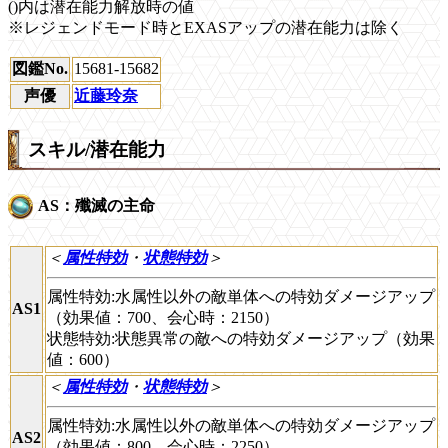
()内は潜在能力解放時の値
※レジェンドモード時とEXASアップの潜在能力は除く
図鑑No.
15681-15682
声優
近藤玲奈
スキル/潜在能力
AS：殲滅の主命
＜
属性特効
・
状態特効
＞
属性特効:水属性以外の敵単体への特効ダメージアップ
AS1
（効果値：700、会心時：2150）
状態特効:状態異常の敵への特効ダメージアップ（効果
値：600）
＜
属性特効
・
状態特効
＞
属性特効:水属性以外の敵単体への特効ダメージアップ
AS2
（効果値：800、会心時：2250）