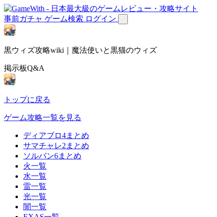
事前ガチャ
ゲーム検索
ログイン
黒ウィズ攻略wiki｜魔法使いと黒猫のウィズ
掲示板Q&A
トップに戻る
ゲーム攻略一覧を見る
ディアブロ4まとめ
サマチャレ2まとめ
ソルバン6まとめ
火一覧
水一覧
雷一覧
光一覧
闇一覧
EXAS一覧