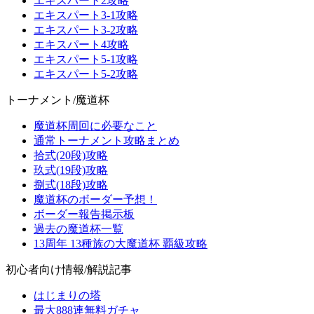
エキスパート2攻略
エキスパート3-1攻略
エキスパート3-2攻略
エキスパート4攻略
エキスパート5-1攻略
エキスパート5-2攻略
トーナメント/魔道杯
魔道杯周回に必要なこと
通常トーナメント攻略まとめ
拾式(20段)攻略
玖式(19段)攻略
捌式(18段)攻略
魔道杯のボーダー予想！
ボーダー報告掲示板
過去の魔道杯一覧
13周年 13種族の大魔道杯 覇級攻略
初心者向け情報/解説記事
はじまりの塔
最大888連無料ガチャ