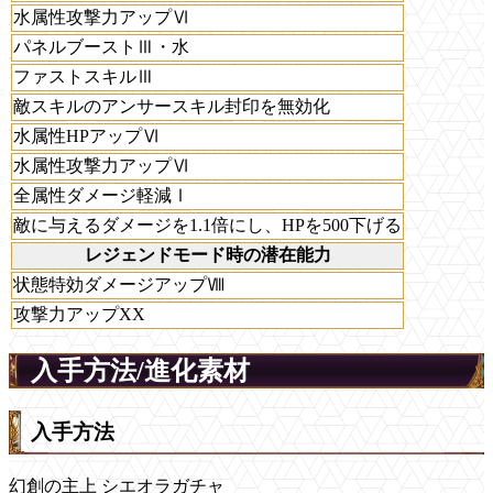
水属性攻撃力アップⅥ
パネルブーストⅢ・水
ファストスキルⅢ
敵スキルのアンサースキル封印を無効化
水属性HPアップⅥ
水属性攻撃力アップⅥ
全属性ダメージ軽減Ⅰ
敵に与えるダメージを1.1倍にし、HPを500下げる
レジェンドモード時の潜在能力
状態特効ダメージアップⅧ
攻撃力アップXX
入手方法/進化素材
入手方法
幻創の主上 シエオラガチャ