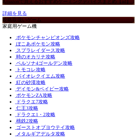
Amazonで買えるおすすめゲーミングデバイスまとめ【ad】
詳細を見る
攻略取扱いゲーム
家庭用ゲーム機
ポケモンチャンピオンズ攻略
ぽこあポケモン攻略
スプラレイダース攻略
時のオカリナ攻略
ペルソナ4ゴールデン攻略
トモコレ攻略
バイオレクイエム攻略
紅の砂漠攻略
デイモン&ベイビー攻略
ポケモンZA攻略
ドラクエ7攻略
仁王3攻略
ドラクエ1・2攻略
桃鉄2攻略
ゴーストオブヨウテイ攻略
メタルギアデルタ攻略