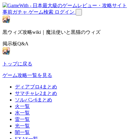
事前ガチャ
ゲーム検索
ログイン
黒ウィズ攻略wiki｜魔法使いと黒猫のウィズ
掲示板Q&A
トップに戻る
ゲーム攻略一覧を見る
ディアブロ4まとめ
サマチャレ2まとめ
ソルバン6まとめ
火一覧
水一覧
雷一覧
光一覧
闇一覧
EXAS一覧