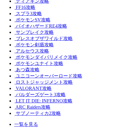
ティアキン攻略
FF16攻略
スプラ3攻略
ポケモンSV攻略
バイオハザードRE4攻略
サンブレイク攻略
ブレスオブザワイルド攻略
ポケモン剣盾攻略
アルセウス攻略
ポケモンダイパリメイク攻略
ポケモンユナイト攻略
あつ森攻略
ユニコーンオーバーロード攻略
ロストジャッジメント攻略
VALORANT攻略
バルダーズゲート3攻略
LET IT DIE: INFERNO攻略
ARC Raiders攻略
サブノーティカ2攻略
一覧を見る