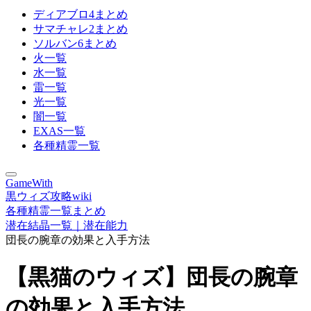
ディアブロ4まとめ
サマチャレ2まとめ
ソルバン6まとめ
火一覧
水一覧
雷一覧
光一覧
闇一覧
EXAS一覧
各種精霊一覧
GameWith
黒ウィズ攻略wiki
各種精霊一覧まとめ
潜在結晶一覧｜潜在能力
団長の腕章の効果と入手方法
【黒猫のウィズ】団長の腕章
の効果と入手方法