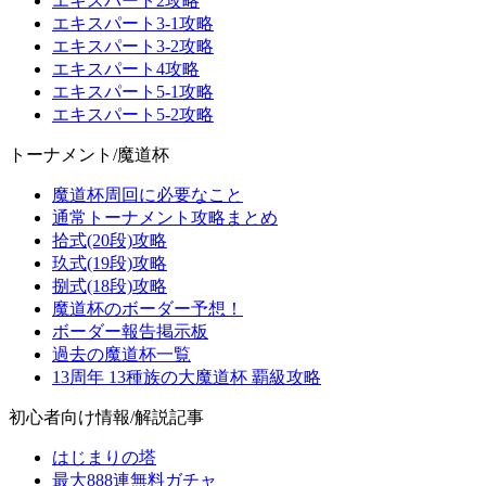
エキスパート2攻略
エキスパート3-1攻略
エキスパート3-2攻略
エキスパート4攻略
エキスパート5-1攻略
エキスパート5-2攻略
トーナメント/魔道杯
魔道杯周回に必要なこと
通常トーナメント攻略まとめ
拾式(20段)攻略
玖式(19段)攻略
捌式(18段)攻略
魔道杯のボーダー予想！
ボーダー報告掲示板
過去の魔道杯一覧
13周年 13種族の大魔道杯 覇級攻略
初心者向け情報/解説記事
はじまりの塔
最大888連無料ガチャ