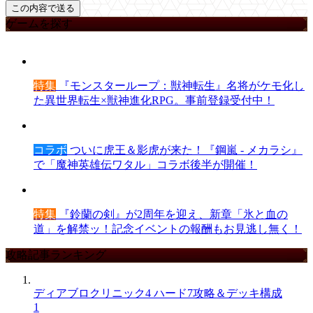
ゲームを探す
特集
『モンスターループ：獣神転生』名将がケモ化し
た異世界転生×獣神進化RPG。事前登録受付中！
コラボ
ついに虎王＆影虎が来た！『鋼嵐 - メカラシ』
で「魔神英雄伝ワタル」コラボ後半が開催！
特集
『鈴蘭の剣』が2周年を迎え、新章「氷と血の
道」を解禁ッ！記念イベントの報酬もお見逃し無く！
攻略記事ランキング
ディアブロクリニック4 ハード7攻略＆デッキ構成
1