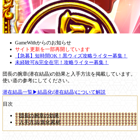
GameWithからのお知らせ
サイト更新を一部再開しています
【急募】短時間OK！黒ウィズ攻略ライター募集！
未経験可&完全在宅！攻略ライター募集！
団長の腕章(潜在結晶)の効果と入手方法を掲載しています。
使い道の参考にしてください。
潜在結晶一覧
▶結晶化(潜在結晶)について解説
目次
団長の腕章の効果
入手方法/進化素材