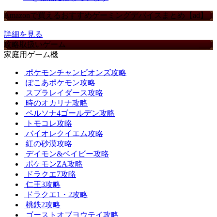
Amazonで買えるおすすめゲーミングデバイスまとめ【ad】
詳細を見る
攻略取扱いゲーム
家庭用ゲーム機
ポケモンチャンピオンズ攻略
ぽこあポケモン攻略
スプラレイダース攻略
時のオカリナ攻略
ペルソナ4ゴールデン攻略
トモコレ攻略
バイオレクイエム攻略
紅の砂漠攻略
デイモン&ベイビー攻略
ポケモンZA攻略
ドラクエ7攻略
仁王3攻略
ドラクエ1・2攻略
桃鉄2攻略
ゴーストオブヨウテイ攻略