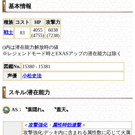
基本情報
種族
コスト
HP
攻撃力
4055
6038
戦士
83
(4755)
(7238)
()内は潜在能力解放時の値
※レジェンドモード時とEXASアップの潜在能力は除く
図鑑No.
15380 - 15381
声優
小松史法
スキル/潜在能力
AS：〝葉隠れ〟 〝蓋天〟
＜
攻撃強化
・
属性特効連撃
＞
攻撃強化:デッキ内に含まれる属性数に応じて火属