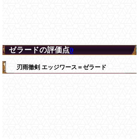
ゼラードの評価点
0
刃雨徹剣 エッジワース＝ゼラード