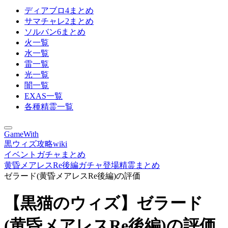
ディアブロ4まとめ
サマチャレ2まとめ
ソルバン6まとめ
火一覧
水一覧
雷一覧
光一覧
闇一覧
EXAS一覧
各種精霊一覧
GameWith
黒ウィズ攻略wiki
イベントガチャまとめ
黄昏メアレスRe後編ガチャ登場精霊まとめ
ゼラード(黄昏メアレスRe後編)の評価
【黒猫のウィズ】ゼラード
(黄昏メアレスRe後編)の評価