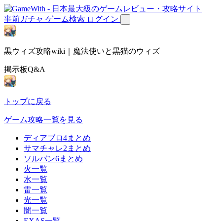
事前ガチャ
ゲーム検索
ログイン
黒ウィズ攻略wiki｜魔法使いと黒猫のウィズ
掲示板Q&A
トップに戻る
ゲーム攻略一覧を見る
ディアブロ4まとめ
サマチャレ2まとめ
ソルバン6まとめ
火一覧
水一覧
雷一覧
光一覧
闇一覧
EXAS一覧