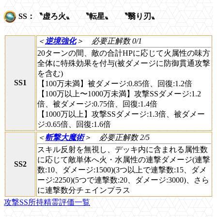
SS：〝虚ろ火〟 〝転星〟 〝翳り刃〟
＜
逆境強化
＞
必要正解数 0/1
20ターンの間、敵の合計HPに応じて火属性の味方
全体に特殊効果を付与(被ダメージに防御貫通攻撃
を含む)
SS1
【100万未満】被ダメージ:0.85倍、回復:1.2倍
【100万以上〜1000万未満】攻撃SSダメージ:1.2
倍、被ダメージ:0.75倍、回復:1.4倍
【1000万以上】攻撃SSダメージ:1.3倍、被ダメー
ジ:0.65倍、回復:1.6倍
＜
斬撃大魔術
＞
必要正解数 2/5
スキル反射を無視し、デッキ内に含まれる属性数
に応じて敵単体へ火・水属性の連撃ダメージ(連撃
SS2
数:10、ダメージ:1500)(3つ以上で連撃数:15、ダメ
ージ:2250)(5つで連撃数:20、ダメージ:3000)、さら
に連撃数分チェインプラス
攻撃SS所持精霊評価一覧