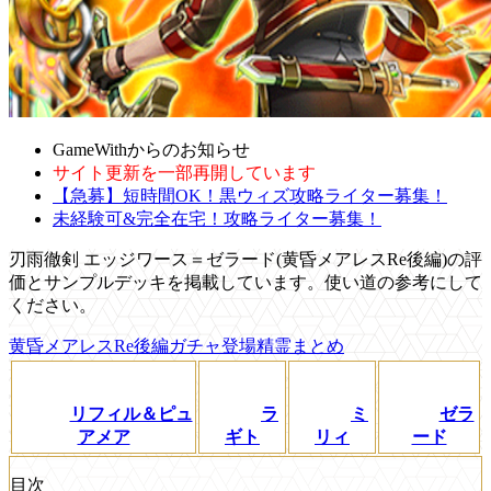
GameWithからのお知らせ
サイト更新を一部再開しています
【急募】短時間OK！黒ウィズ攻略ライター募集！
未経験可&完全在宅！攻略ライター募集！
刃雨徹剣 エッジワース＝ゼラード(黄昏メアレスRe後編)の評
価とサンプルデッキを掲載しています。使い道の参考にして
ください。
黄昏メアレスRe後編ガチャ登場精霊まとめ
リフィル＆ピュ
ラ
ミ
ゼラ
アメア
ギト
リィ
ード
目次