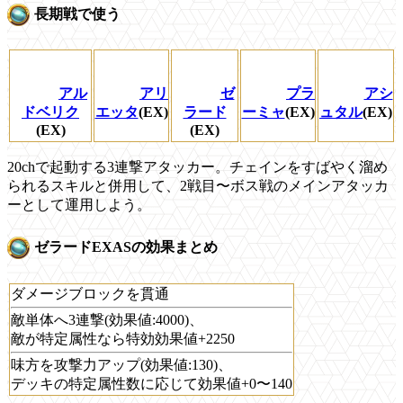
長期戦で使う
アル
アリ
ゼ
プラ
アシ
ドベリク
エッタ
(EX)
ラード
ーミャ
(EX)
ュタル
(EX)
(EX)
(EX)
20chで起動する3連撃アタッカー。チェインをすばやく溜め
られるスキルと併用して、2戦目〜ボス戦のメインアタッカ
ーとして運用しよう。
ゼラードEXASの効果まとめ
ダメージブロックを貫通
敵単体へ3連撃(効果値:4000)、
敵が特定属性なら特効効果値+2250
味方を攻撃力アップ(効果値:130)、
デッキの特定属性数に応じて効果値+0〜140