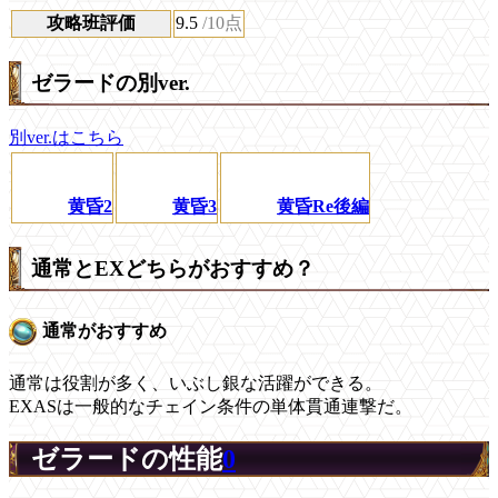
攻略班評価
9.5
/10点
ゼラードの別ver.
別ver.はこちら
黄昏2
黄昏3
黄昏Re後編
通常とEXどちらがおすすめ？
通常がおすすめ
通常は役割が多く、いぶし銀な活躍ができる。
EXASは一般的なチェイン条件の単体貫通連撃だ。
ゼラードの性能
0