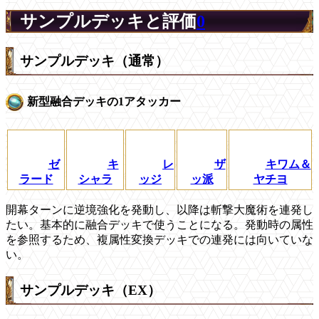
サンプルデッキと評価
0
サンプルデッキ（通常）
新型融合デッキの1アタッカー
ゼ
キ
レ
ザ
キワム＆
ラード
シャラ
ッジ
ッ派
ヤチヨ
開幕ターンに逆境強化を発動し、以降は斬撃大魔術を連発し
たい。基本的に融合デッキで使うことになる。発動時の属性
を参照するため、複属性変換デッキでの連発には向いていな
い。
サンプルデッキ（EX）