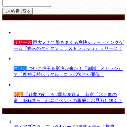
ゲームを探す
リリース
巨大メカで撃ちまくる爽快シューティングゲ
ーム『終末のタイタン：ラストラッシュ』リリース！
コラボ
ついに虎王＆影虎が来た！『鋼嵐 - メカラシ』
で「魔神英雄伝ワタル」コラボ後半が開催！
特集
『鈴蘭の剣』が2周年を迎え、新章「氷と血の
道」を解禁ッ！記念イベントの報酬もお見逃し無く！
攻略記事ランキング
ディアブロクリニック4 ハード7攻略＆デッキ構成