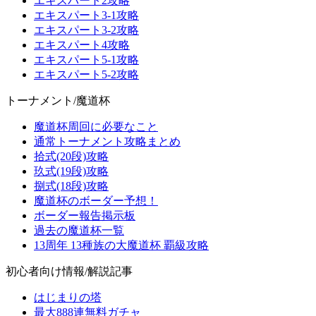
エキスパート2攻略
エキスパート3-1攻略
エキスパート3-2攻略
エキスパート4攻略
エキスパート5-1攻略
エキスパート5-2攻略
トーナメント/魔道杯
魔道杯周回に必要なこと
通常トーナメント攻略まとめ
拾式(20段)攻略
玖式(19段)攻略
捌式(18段)攻略
魔道杯のボーダー予想！
ボーダー報告掲示板
過去の魔道杯一覧
13周年 13種族の大魔道杯 覇級攻略
初心者向け情報/解説記事
はじまりの塔
最大888連無料ガチャ