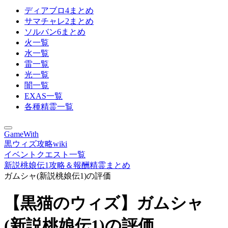
ディアブロ4まとめ
サマチャレ2まとめ
ソルバン6まとめ
火一覧
水一覧
雷一覧
光一覧
闇一覧
EXAS一覧
各種精霊一覧
GameWith
黒ウィズ攻略wiki
イベントクエスト一覧
新説桃娘伝1攻略＆報酬精霊まとめ
ガムシャ(新説桃娘伝1)の評価
【黒猫のウィズ】ガムシャ
(新説桃娘伝1)の評価