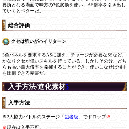
要所となる場面で味方の3色変換を使い、AS倍率を引き出し
ていくとベターだ。
総合評価
クセは強いがハイリターン
3色パネルを要求するASに加え、チャージが必要なSSなど、
かなりクセが強いスキルを持っている。しかしその分、どち
らも高い最大倍率を発揮することができ、使いこなせば相手
を圧倒できる精霊だ。
入手方法/進化素材
5
入手方法
※2人協力バトルのステージ「
餓者級
」でドロップ
※
※
現在は入手不可。