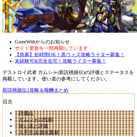
GameWithからのお知らせ
サイト更新を一部再開しています
【急募】短時間OK！黒ウィズ攻略ライター募集！
未経験可&完全在宅！攻略ライター募集！
デストロイ武者 ガムシャ(新説桃娘伝)の評価とステータスを
掲載しています。使い道の参考にしてください。
新説桃娘伝1攻略＆報酬まとめ
目次
評価点
ガムシャの性能
使い道と評価
入手方法/進化素材