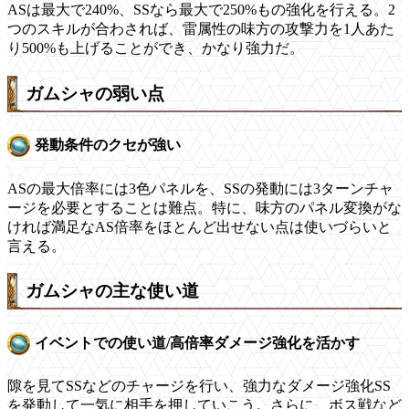
ASは最大で240%、SSなら最大で250%もの強化を行える。2
つのスキルが合わされば、雷属性の味方の攻撃力を1人あた
り500%も上げることができ、かなり強力だ。
ガムシャの弱い点
発動条件のクセが強い
ASの最大倍率には3色パネルを、SSの発動には3ターンチャ
ージを必要とすることは難点。特に、味方のパネル変換がな
ければ満足なAS倍率をほとんど出せない点は使いづらいと
言える。
ガムシャの主な使い道
イベントでの使い道/高倍率ダメージ強化を活かす
隙を見てSSなどのチャージを行い、強力なダメージ強化SS
を発動して一気に相手を押していこう。さらに、ボス戦など