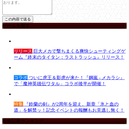
ゲームを探す
リリース
巨大メカで撃ちまくる爽快シューティングゲ
ーム『終末のタイタン：ラストラッシュ』リリース！
コラボ
ついに虎王＆影虎が来た！『鋼嵐 - メカラシ』
で「魔神英雄伝ワタル」コラボ後半が開催！
特集
『鈴蘭の剣』が2周年を迎え、新章「氷と血の
道」を解禁ッ！記念イベントの報酬もお見逃し無く！
攻略記事ランキング