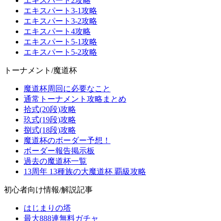
エキスパート2攻略
エキスパート3-1攻略
エキスパート3-2攻略
エキスパート4攻略
エキスパート5-1攻略
エキスパート5-2攻略
トーナメント/魔道杯
魔道杯周回に必要なこと
通常トーナメント攻略まとめ
拾式(20段)攻略
玖式(19段)攻略
捌式(18段)攻略
魔道杯のボーダー予想！
ボーダー報告掲示板
過去の魔道杯一覧
13周年 13種族の大魔道杯 覇級攻略
初心者向け情報/解説記事
はじまりの塔
最大888連無料ガチャ