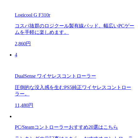
Logicool G F310r
コスパ抜群のロジクール製有線パッド。幅広いPCゲー
ムを手軽に楽しめます。
2,860円
4
DualSense ワイヤレスコントローラー
圧倒的な没入感を生むPS5純正ワイヤレスコントロー
ラー。
11,480円
PC/Steamコントローラーおすすめ20選はこちら