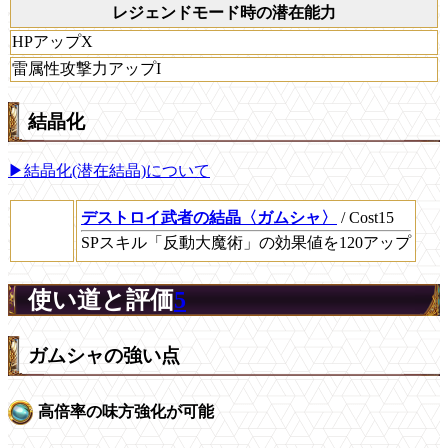
レジェンドモード時の潜在能力
HPアップX
雷属性攻撃力アップI
結晶化
▶結晶化(潜在結晶)について
デストロイ武者の結晶〈ガムシャ〉
/ Cost15
SPスキル「反動大魔術」の効果値を120アップ
使い道と評価
5
ガムシャの強い点
高倍率の味方強化が可能