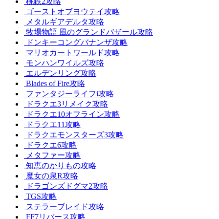
桃鉄2攻略
ゴーストオブヨウテイ攻略
メタルギアデルタ攻略
牧場物語 風のグランドバザール攻略
ドンキーコングバナンザ攻略
マリオカートワールド攻略
モンハンワイルズ攻略
エルデンリング攻略
Blades of Fire攻略
ファンタジーライフi攻略
ドラクエ3リメイク攻略
ドラクエ10オフライン攻略
ドラクエ11攻略
ドラクエモンスターズ3攻略
ドラクエ6攻略
メタファー攻略
知恵のかりもの攻略
魔女の泉R攻略
ドラゴンズドグマ2攻略
TGS攻略
ステラーブレイド攻略
FF7リバース攻略