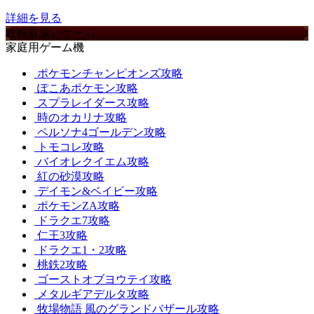
詳細を見る
攻略取扱いゲーム
家庭用ゲーム機
ポケモンチャンピオンズ攻略
ぽこあポケモン攻略
スプラレイダース攻略
時のオカリナ攻略
ペルソナ4ゴールデン攻略
トモコレ攻略
バイオレクイエム攻略
紅の砂漠攻略
デイモン&ベイビー攻略
ポケモンZA攻略
ドラクエ7攻略
仁王3攻略
ドラクエ1・2攻略
桃鉄2攻略
ゴーストオブヨウテイ攻略
メタルギアデルタ攻略
牧場物語 風のグランドバザール攻略