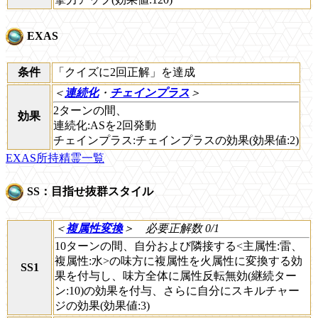
EXAS
条件
「クイズに2回正解」を達成
＜
連続化
・
チェインプラス
＞
2ターンの間、
効果
連続化:ASを2回発動
チェインプラス:チェインプラスの効果(効果値:2)
EXAS所持精霊一覧
SS：目指せ抜群スタイル
＜
複属性変換
＞
必要正解数 0/1
10ターンの間、自分および隣接する<主属性:雷、
複属性:水>の味方に複属性を火属性に変換する効
SS1
果を付与し、味方全体に属性反転無効(継続ター
ン:10)の効果を付与、さらに自分にスキルチャー
ジの効果(効果値:3)