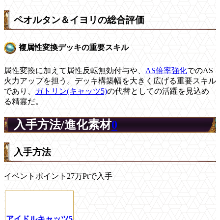
ペオルタン＆イヨリの総合評価
複属性変換デッキの重要スキル
属性変換に加えて属性反転無効付与や、
AS倍率強化
でのAS
火力アップを担う。デッキ構築幅を大きく広げる重要スキル
であり、
ガトリン(キャッツ5)
の代替としての活躍を見込め
る精霊だ。
入手方法/進化素材
0
入手方法
イベントポイント27万Ptで入手
アイドルキャッツ5