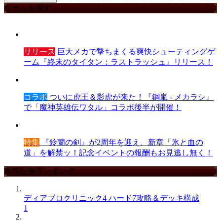
ゲームを探す
リリース
巨大メカで撃ちまくる爽快シューティングゲ
ーム『終末のタイタン：ラストラッシュ』リリース！
コラボ
ついに虎王＆影虎が来た！『鋼嵐 - メカラシ』
で「魔神英雄伝ワタル」コラボ後半が開催！
特集
『鈴蘭の剣』が2周年を迎え、新章「氷と血の
道」を解禁ッ！記念イベントの報酬もお見逃し無く！
攻略記事ランキング
ディアブロクリニック4 ハード7攻略＆デッキ構成
1