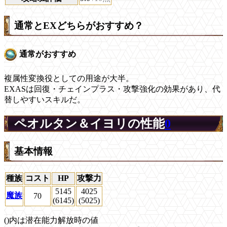
通常とEXどちらがおすすめ？
通常がおすすめ
複属性変換役としての用途が大半。
EXASは回復・チェインプラス・攻撃強化の効果があり、代
替しやすいスキルだ。
ペオルタン＆イヨリの性能
0
基本情報
種族
コスト
HP
攻撃力
5145
4025
魔族
70
(6145)
(5025)
()内は潜在能力解放時の値