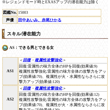
※レジェンドモード時とEXASアップの潜在能力は除く
図鑑No.
15003
声優
田中あいみ、赤尾ひかる
スキル/潜在能力
AS：できる男とできる女
＜
回復
・
複属性攻撃強化
＞
回復:雷属性の味方全体のHPを回復(効果値:9)
AS1
複属性攻撃強化:雷属性の味方全体の攻撃力をアッ
プ(効果値:70)、複属性が火・水属性ならさらに攻
撃力アップ(効果値:120)
＜
回復
・
複属性攻撃強化
＞
回復:雷属性の味方全体のHPを回復(効果値:12)
AS2
複属性攻撃強化:雷属性の味方全体の攻撃力をアッ
プ(効果値:70)、複属性が火・水属性ならさらに攻
撃力アップ(効果値:120)