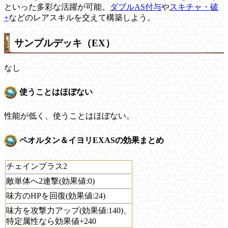
といった多彩な活躍が可能。
ダブルAS付与
や
スキチャ・破
+
などのレアスキルを交えて構築しよう。
サンプルデッキ（EX）
なし
使うことはほぼない
性能が低く、使うことはほぼない。
ペオルタン＆イヨリEXASの効果まとめ
チェインプラス2
敵単体へ2連撃(効果値:0)
味方のHPを回復(効果値:24)
味方を攻撃力アップ(効果値:140)、
特定属性なら効果値+240