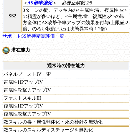
＜
AS倍率強化
＞
必要正解数 2/5
3ターンの間、デッキ内の<主属性:雷、複属性:火>
SS2
の精霊が多いほど、<主属性:雷、複属性:火>の味
方全体にAS攻撃倍率アップの効果を付与(上限値:2
倍、のろい状態または状態異常時:1.2倍)
サポートSS所持精霊評価一覧
潜在能力
通常時の潜在能力
パネルブーストIV・雷
雷属性HPアップIV
雷属性攻撃力アップIV
ファストスキルIII
複属性HPアップIV
複属性攻撃力アップIV
敵スキルの毒・属性弱体化・死の秒針を無効化
敵スキルのスキルディスチャージを無効化