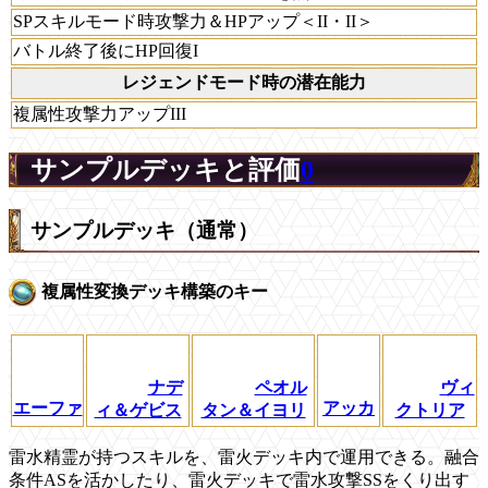
SPスキルモード時攻撃力＆HPアップ＜II・II＞
バトル終了後にHP回復I
レジェンドモード時の潜在能力
複属性攻撃力アップIII
サンプルデッキと評価
0
サンプルデッキ（通常）
複属性変換デッキ構築のキー
ナデ
ペオル
ヴィ
エーファ
アッカ
ィ＆ゲビス
タン＆イヨリ
クトリア
雷水精霊が持つスキルを、雷火デッキ内で運用できる。融合
条件ASを活かしたり、雷火デッキで雷水攻撃SSをくり出す