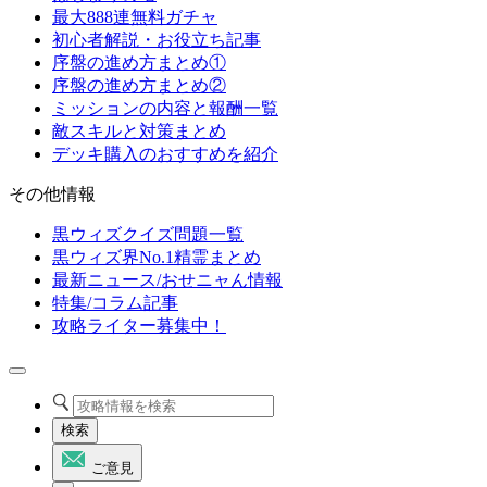
最大888連無料ガチャ
初心者解説・お役立ち記事
序盤の進め方まとめ①
序盤の進め方まとめ②
ミッションの内容と報酬一覧
敵スキルと対策まとめ
デッキ購入のおすすめを紹介
その他情報
黒ウィズクイズ問題一覧
黒ウィズ界No.1精霊まとめ
最新ニュース/おせニャん情報
特集/コラム記事
攻略ライター募集中！
検索
ご意見