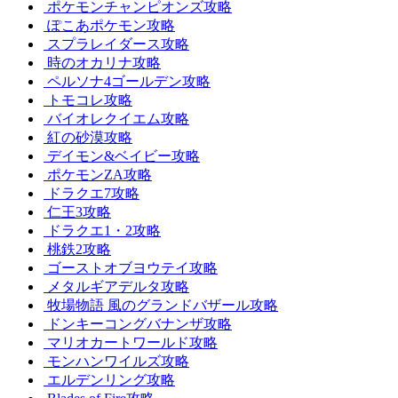
ポケモンチャンピオンズ攻略
ぽこあポケモン攻略
スプラレイダース攻略
時のオカリナ攻略
ペルソナ4ゴールデン攻略
トモコレ攻略
バイオレクイエム攻略
紅の砂漠攻略
デイモン&ベイビー攻略
ポケモンZA攻略
ドラクエ7攻略
仁王3攻略
ドラクエ1・2攻略
桃鉄2攻略
ゴーストオブヨウテイ攻略
メタルギアデルタ攻略
牧場物語 風のグランドバザール攻略
ドンキーコングバナンザ攻略
マリオカートワールド攻略
モンハンワイルズ攻略
エルデンリング攻略