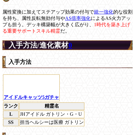
属性変換に加えてステアップ効果の付与で
統一強化
的な役割
を持ち、属性反転無効付与や
AS倍率強化
によるAS火力アッ
プも担う。デッキ構築幅が大きく広がり、
1時代を築き上げ
る重要サポートスキル精霊
だ。
入手方法/進化素材
0
入手方法
アイドルキャッツ5ガチャ
ランク
精霊名
L
JHアイドル ガトリン・G・U
SS
担当ヘルシーは医療 ガトリン