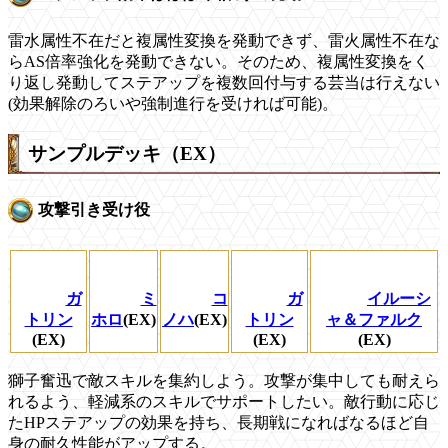
雷水属性不在だと複属性変換を発動できず、雷火属性不在な
らAS倍率強化を発動できない。そのため、複属性変換をく
り返し発動してステアップを複数回付与する芸当は行えない
(効果解除のろいや強制進行を受ければ可能)。
サンプルデッキ（EX）
攻撃引き受け役
ガ
ミ
コ
ガ
イルーシ
トリン
ホロ
(EX)
ノハ
(EX)
トリン
ャ＆ファルク
(EX)
(EX)
(EX)
獅子奮迅で敵スキルを集約しよう。攻撃が集中しても耐えら
れるよう、軽減系のスキルでサポートしたい。敵行動に応じ
たHPステアップの効果を持ち、長期戦になればなるほど自
身の耐久性能がアップする。