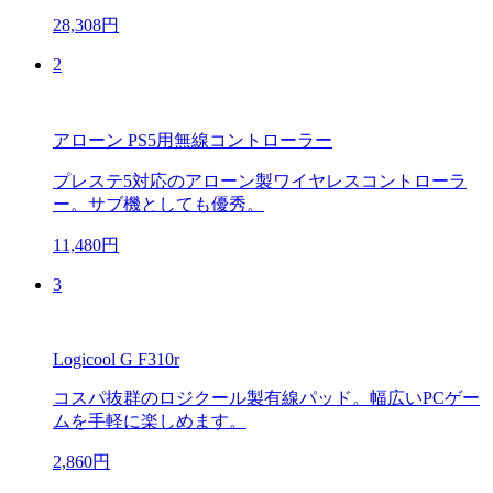
28,308円
2
アローン PS5用無線コントローラー
プレステ5対応のアローン製ワイヤレスコントローラ
ー。サブ機としても優秀。
11,480円
3
Logicool G F310r
コスパ抜群のロジクール製有線パッド。幅広いPCゲー
ムを手軽に楽しめます。
2,860円