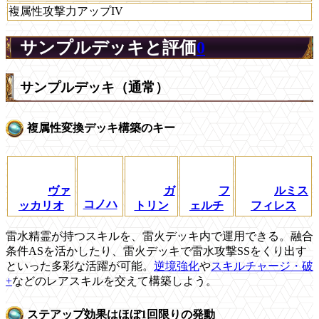
複属性攻撃力アップIV
サンプルデッキと評価
0
サンプルデッキ（通常）
複属性変換デッキ構築のキー
ヴァ
ガ
フ
ルミス
コノハ
ッカリオ
トリン
ェルチ
フィレス
雷水精霊が持つスキルを、雷火デッキ内で運用できる。融合
条件ASを活かしたり、雷火デッキで雷水攻撃SSをくり出す
といった多彩な活躍が可能。
逆境強化
や
スキルチャージ・破
+
などのレアスキルを交えて構築しよう。
ステアップ効果はほぼ1回限りの発動