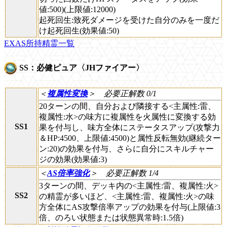
値:500)(上限値:12000)
起死回生:致死ダメージを受けた自分のみを一度だ
け起死回生(効果値:50)
EXAS所持精霊一覧
SS：必健ピュア〈JHファイアー〉
＜
複属性変換
＞
必要正解数 0/1
20ターンの間、自分および隣接する<主属性:雷、
複属性:水>の味方に複属性を火属性に変換する効
SS1
果を付与し、味方全体にステータスアップ(攻撃力
＆HP:4500、上限値:4500)と属性反転無効(継続ター
ン:20)の効果を付与、さらに自分にスキルチャー
ジの効果(効果値:3)
＜
AS倍率強化
＞
必要正解数 1/4
3ターンの間、デッキ内の<主属性:雷、複属性:火>
SS2
の精霊が多いほど、<主属性:雷、複属性:火>の味
方全体にAS攻撃倍率アップの効果を付与(上限値:3
倍、のろい状態または状態異常時:1.5倍)