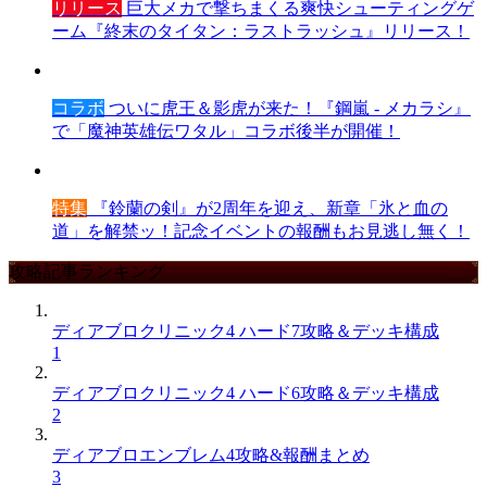
リリース
巨大メカで撃ちまくる爽快シューティングゲ
ーム『終末のタイタン：ラストラッシュ』リリース！
コラボ
ついに虎王＆影虎が来た！『鋼嵐 - メカラシ』
で「魔神英雄伝ワタル」コラボ後半が開催！
特集
『鈴蘭の剣』が2周年を迎え、新章「氷と血の
道」を解禁ッ！記念イベントの報酬もお見逃し無く！
攻略記事ランキング
ディアブロクリニック4 ハード7攻略＆デッキ構成
1
ディアブロクリニック4 ハード6攻略＆デッキ構成
2
ディアブロエンブレム4攻略&報酬まとめ
3