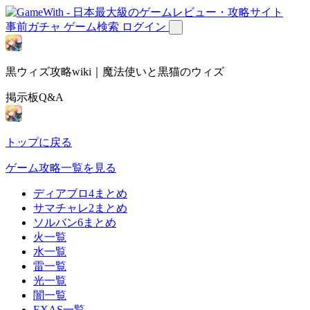
事前ガチャ
ゲーム検索
ログイン
黒ウィズ攻略wiki｜魔法使いと黒猫のウィズ
掲示板Q&A
トップに戻る
ゲーム攻略一覧を見る
ディアブロ4まとめ
サマチャレ2まとめ
ソルバン6まとめ
火一覧
水一覧
雷一覧
光一覧
闇一覧
EXAS一覧