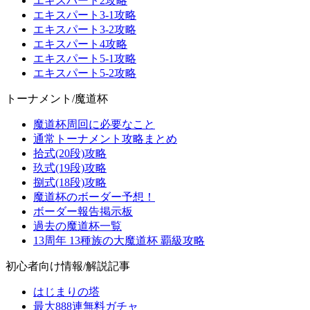
エキスパート2攻略
エキスパート3-1攻略
エキスパート3-2攻略
エキスパート4攻略
エキスパート5-1攻略
エキスパート5-2攻略
トーナメント/魔道杯
魔道杯周回に必要なこと
通常トーナメント攻略まとめ
拾式(20段)攻略
玖式(19段)攻略
捌式(18段)攻略
魔道杯のボーダー予想！
ボーダー報告掲示板
過去の魔道杯一覧
13周年 13種族の大魔道杯 覇級攻略
初心者向け情報/解説記事
はじまりの塔
最大888連無料ガチャ