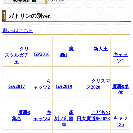
ガトリンの別ver.
別ver.はこちら
クリ
魔
新人王
GP2016
キャッ
スタルガチ
轟1
ツ1
ャ
キ
クリスマ
GA2017
GA2019
魔轟8単
ャッツ2
ス2020
体
魔轟8
キ
想
こどもの
キャッ
集合
ャッツ4
刻ノ幻書
日大魔道杯2023
ツ5
庫