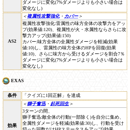
ダメージに変化(7%ダメージよりも小さい場合は
変化なし)
＜
複属性攻撃強化
・
カバー
＞
複属性攻撃強化:雷属性の味方全体の攻撃力をアッ
プ(効果値:120)、複属性が火・水属性ならさらに攻
撃力アップ(効果値:150)
AS2
カバー:味方全体の全属性ダメージを軽減(効果
値:10)し、雷属性の味方全体のHPを回復(効果
値:10)、さらに味方から受けるダメージを割合7％
ダメージに変化(7%ダメージよりも小さい場合は
変化なし)
EXAS
条件
「クイズに1回正解」を達成
＜
獅子奮迅
・
起死回生
＞
3ターンの間、
獅子奮迅:敵全体の行動(一部除く)を自分に集め、
全属性ダメージを軽減(効果値:30)し、行動を受け
効果
切った回数だけHPステータスをアップ(効果