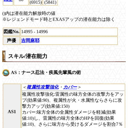
(6915)
(5841)
()内は潜在能力解放時の値
※レジェンドモード時とEXASアップの潜在能力は除く
図鑑No.
14995 - 14996
声優
吉岡麻耶
スキル/潜在能力
AS：ナース忍法・疾風先輩風の術
＜
複属性攻撃強化
・
カバー
＞
複属性攻撃強化:雷属性の味方全体の攻撃力をアッ
プ(効果値:90)、複属性が火・水属性ならさらに攻
撃力アップ(効果値:150)
AS1
カバー:味方全体の全属性ダメージを軽減(効果
値:10)し、雷属性の味方全体のHPを回復(効果
値:10)、さらに味方から受けるダメージを割合7％