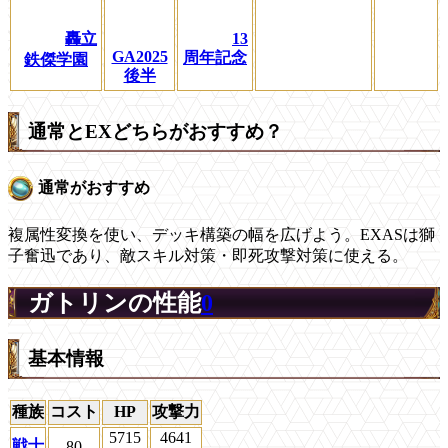
轟立
13
GA2025
周年記念
鉄傑学園
後半
通常とEXどちらがおすすめ？
通常がおすすめ
複属性変換を使い、デッキ構築の幅を広げよう。EXASは獅
子奮迅であり、敵スキル対策・即死攻撃対策に使える。
ガトリンの性能
0
基本情報
種族
コスト
HP
攻撃力
5715
4641
戦士
80