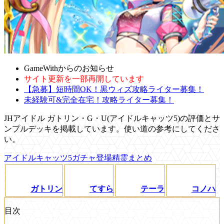
GameWithからのお知らせ
サイト更新を一部再開しています
【急募】短時間OK！黒ウィズ攻略ライター募集！
未経験可&完全在宅！攻略ライター募集！
JHアイドル ガトリン・G・U(アイドルキャッツ5)の評価とサ
ンプルデッキを掲載しています。使い道の参考にしてくださ
い。
アイドルキャッツ5ガチャ登場精霊まとめ
ガトリン
てすら
テーラ
コノハ
目次