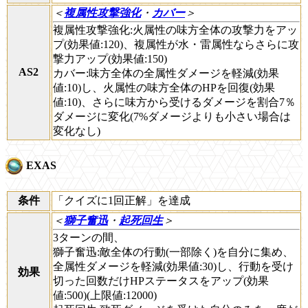
＜
複属性攻撃強化
・
カバー
＞
複属性攻撃強化:火属性の味方全体の攻撃力をアッ
プ(効果値:120)、複属性が水・雷属性ならさらに攻
撃力アップ(効果値:150)
AS2
カバー:味方全体の全属性ダメージを軽減(効果
値:10)し、火属性の味方全体のHPを回復(効果
値:10)、さらに味方から受けるダメージを割合7％
ダメージに変化(7%ダメージよりも小さい場合は
変化なし)
EXAS
条件
「クイズに1回正解」を達成
＜
獅子奮迅
・
起死回生
＞
3ターンの間、
獅子奮迅:敵全体の行動(一部除く)を自分に集め、
全属性ダメージを軽減(効果値:30)し、行動を受け
効果
切った回数だけHPステータスをアップ(効果
値:500)(上限値:12000)