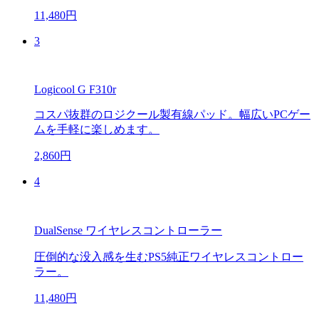
11,480円
3
Logicool G F310r
コスパ抜群のロジクール製有線パッド。幅広いPCゲー
ムを手軽に楽しめます。
2,860円
4
DualSense ワイヤレスコントローラー
圧倒的な没入感を生むPS5純正ワイヤレスコントロー
ラー。
11,480円