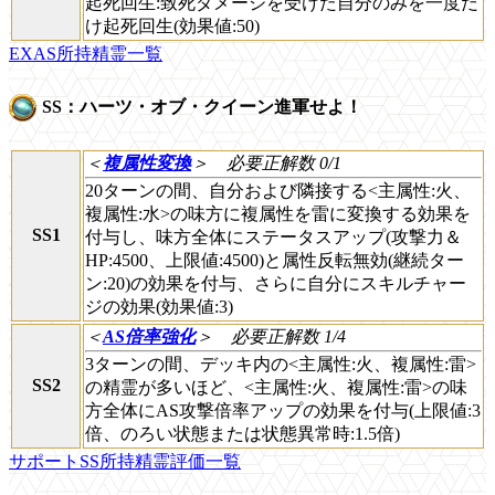
起死回生:致死ダメージを受けた自分のみを一度だ
け起死回生(効果値:50)
EXAS所持精霊一覧
SS：ハーツ・オブ・クイーン進軍せよ！
＜
複属性変換
＞
必要正解数 0/1
20ターンの間、自分および隣接する<主属性:火、
複属性:水>の味方に複属性を雷に変換する効果を
SS1
付与し、味方全体にステータスアップ(攻撃力＆
HP:4500、上限値:4500)と属性反転無効(継続ター
ン:20)の効果を付与、さらに自分にスキルチャー
ジの効果(効果値:3)
＜
AS倍率強化
＞
必要正解数 1/4
3ターンの間、デッキ内の<主属性:火、複属性:雷>
SS2
の精霊が多いほど、<主属性:火、複属性:雷>の味
方全体にAS攻撃倍率アップの効果を付与(上限値:3
倍、のろい状態または状態異常時:1.5倍)
サポートSS所持精霊評価一覧