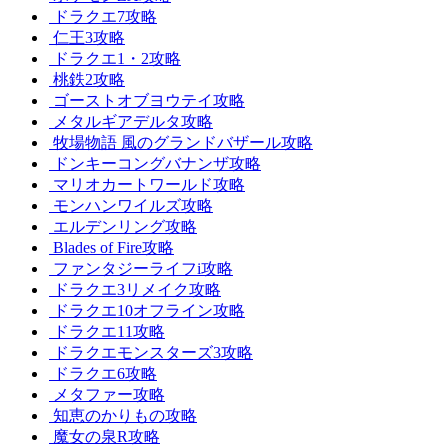
ドラクエ7攻略
仁王3攻略
ドラクエ1・2攻略
桃鉄2攻略
ゴーストオブヨウテイ攻略
メタルギアデルタ攻略
牧場物語 風のグランドバザール攻略
ドンキーコングバナンザ攻略
マリオカートワールド攻略
モンハンワイルズ攻略
エルデンリング攻略
Blades of Fire攻略
ファンタジーライフi攻略
ドラクエ3リメイク攻略
ドラクエ10オフライン攻略
ドラクエ11攻略
ドラクエモンスターズ3攻略
ドラクエ6攻略
メタファー攻略
知恵のかりもの攻略
魔女の泉R攻略