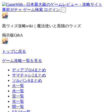
事前ガチャ
ゲーム検索
ログイン
黒ウィズ攻略wiki｜魔法使いと黒猫のウィズ
掲示板Q&A
トップに戻る
ゲーム攻略一覧を見る
ディアブロ4まとめ
サマチャレ2まとめ
ソルバン6まとめ
火一覧
水一覧
雷一覧
光一覧
闇一覧
EXAS一覧