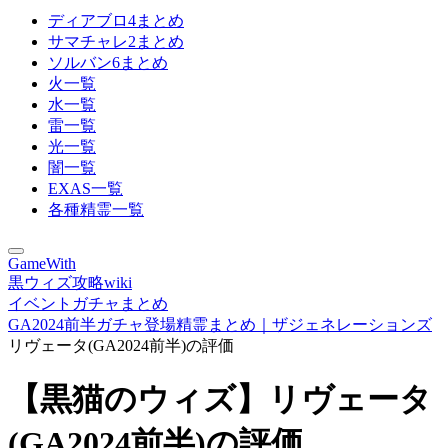
ディアブロ4まとめ
サマチャレ2まとめ
ソルバン6まとめ
火一覧
水一覧
雷一覧
光一覧
闇一覧
EXAS一覧
各種精霊一覧
GameWith
黒ウィズ攻略wiki
イベントガチャまとめ
GA2024前半ガチャ登場精霊まとめ｜ザジェネレーションズ
リヴェータ(GA2024前半)の評価
【黒猫のウィズ】リヴェータ
(GA2024前半)の評価