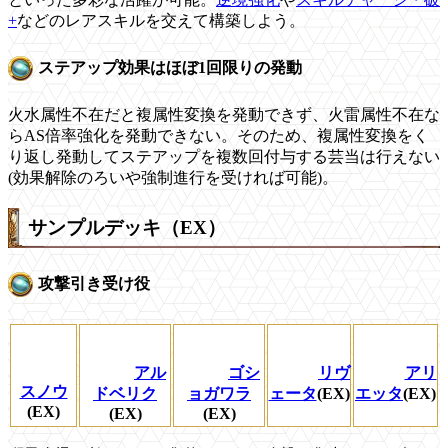
+
などのレアスキルを交えて構築しよう。
ステアップ効果はほぼ1回限りの発動
火水属性不在だと複属性変換を発動できず、火雷属性不在な
らAS倍率強化を発動できない。そのため、複属性変換をく
り返し発動してステアップを複数回付与する芸当は行えない
(効果解除のろいや強制進行を受ければ可能)。
サンプルデッキ（EX）
攻撃引き受け役
アル
ゴシ
リヴ
アリ
スノウ
ドベリク
ョガワラ
ェータ
(EX)
エッタ
(EX)
(EX)
(EX)
(EX)