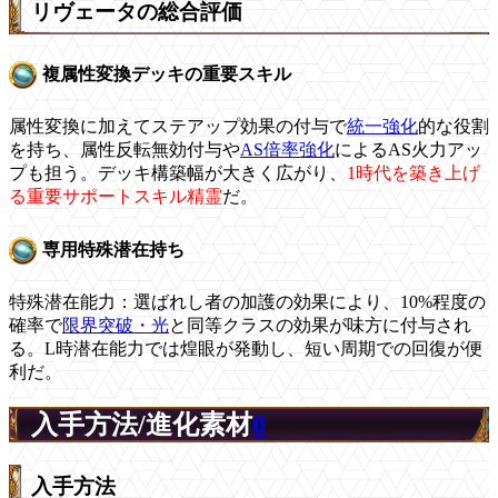
リヴェータの総合評価
複属性変換デッキの重要スキル
属性変換に加えてステアップ効果の付与で
統一強化
的な役割
を持ち、属性反転無効付与や
AS倍率強化
によるAS火力アッ
プも担う。デッキ構築幅が大きく広がり、
1時代を築き上げ
る重要サポートスキル精霊
だ。
専用特殊潜在持ち
特殊潜在能力：選ばれし者の加護の効果により、10%程度の
確率で
限界突破・光
と同等クラスの効果が味方に付与され
る。L時潜在能力では煌眼が発動し、短い周期での回復が便
利だ。
入手方法/進化素材
0
入手方法