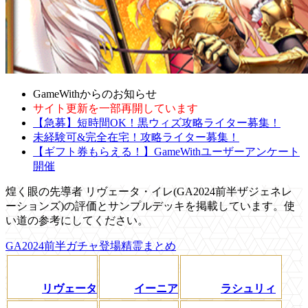
GameWithからのお知らせ
サイト更新を一部再開しています
【急募】短時間OK！黒ウィズ攻略ライター募集！
未経験可&完全在宅！攻略ライター募集！
【ギフト券もらえる！】GameWithユーザーアンケート
開催
煌く眼の先導者 リヴェータ・イレ(GA2024前半ザジェネレ
ーションズ)の評価とサンプルデッキを掲載しています。使
い道の参考にしてください。
GA2024前半ガチャ登場精霊まとめ
リヴェータ
イーニア
ラシュリィ