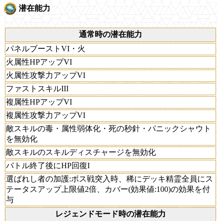
潜在能力
通常時の潜在能力
パネルブーストVI・火
火属性HPアップVI
火属性攻撃力アップVI
ファストスキルIII
複属性HPアップVI
複属性攻撃力アップVI
敵スキルの毒・属性弱体化・死の秒針・パニックシャウト
を無効化
敵スキルのスキルディスチャージを無効化
バトル終了後にHP回復I
選ばれし者の加護:ボス戦突入時、稀にデッキ精霊全員にス
テータスアップ上限値2倍、カバー(効果値:100)の効果を付
与
レジェンドモード時の潜在能力