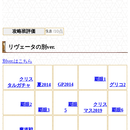
攻略班評価
9.8
/10点
リヴェータの別ver.
別ver.はこちら
クリス
覇眼1
GP2014
夏2014
グリコ2
タルガチャ
覇眼2
覇眼
クリス
覇眼3
覇眼6
5
マス2019
魔道戦