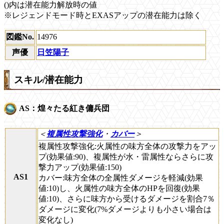
()内は潜在能力解放時の値
※レジェンドモード時とEXASアップの潜在能力は除く
図鑑No.
14976
声優
日笠陽子
スキル/潜在能力
AS：煌々たる紅き傭兵団
＜
複属性攻撃強化
・
カバー
＞
複属性攻撃強化:火属性の味方全体の攻撃力をアッ
プ(効果値:90)、複属性が水・雷属性ならさらに攻
撃力アップ(効果値:150)
AS1
カバー:味方全体の全属性ダメージを軽減(効果
値:10)し、火属性の味方全体のHPを回復(効果
値:10)、さらに味方から受けるダメージを割合7％
ダメージに変化(7%ダメージよりも小さい場合は
変化なし)