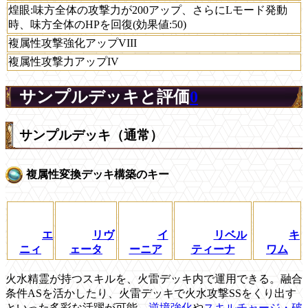
煌眼:味方全体の攻撃力が200アップ、さらにLモード発動
時、味方全体のHPを回復(効果値:50)
複属性攻撃強化アップVIII
複属性攻撃力アップIV
サンプルデッキと評価
0
サンプルデッキ（通常）
複属性変換デッキ構築のキー
エ
リヴ
イ
リベル
キ
ニィ
ェータ
ーニア
ティーナ
ワム
火水精霊が持つスキルを、火雷デッキ内で運用できる。融合
条件ASを活かしたり、火雷デッキで火水攻撃SSをくり出す
といった多彩な活躍が可能。
逆境強化
や
スキルチャージ・破