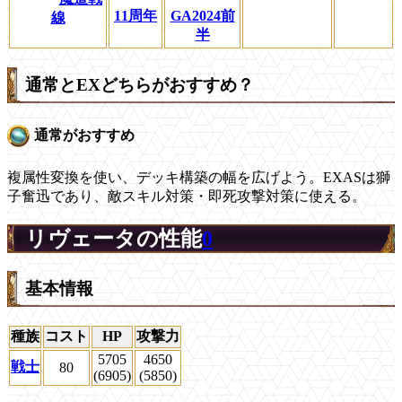
11周年
GA2024前
線
半
通常とEXどちらがおすすめ？
通常がおすすめ
複属性変換を使い、デッキ構築の幅を広げよう。EXASは獅
子奮迅であり、敵スキル対策・即死攻撃対策に使える。
リヴェータの性能
0
基本情報
種族
コスト
HP
攻撃力
5705
4650
戦士
80
(6905)
(5850)