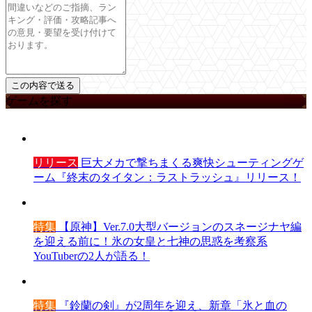
ゲームを探す
リリース
巨大メカで撃ちまくる爽快シューティングゲ
ーム『終末のタイタン：ラストラッシュ』リリース！
特集
【原神】Ver.7.0大型バージョンのスネージナヤ編
を迎える前に！氷の女皇と七神の思惑を考察系
YouTuberの2人が語る！
特集
『鈴蘭の剣』が2周年を迎え、新章「氷と血の