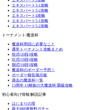
エキスパート2攻略
エキスパート3-1攻略
エキスパート3-2攻略
エキスパート4攻略
エキスパート5-1攻略
エキスパート5-2攻略
トーナメント/魔道杯
魔道杯周回に必要なこと
通常トーナメント攻略まとめ
拾式(20段)攻略
玖式(19段)攻略
捌式(18段)攻略
魔道杯のボーダー予想！
ボーダー報告掲示板
過去の魔道杯一覧
13周年 13種族の大魔道杯 覇級攻略
初心者向け情報/解説記事
はじまりの塔
最大888連無料ガチャ