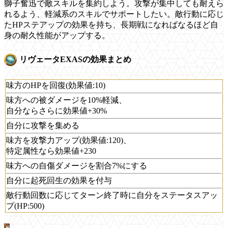
獅子奮迅で敵スキルを集約しよう。攻撃が集中しても耐えら
れるよう、軽減系のスキルでサポートしたい。敵行動に応じ
たHPステアップの効果を持ち、長期戦になればなるほど自
身の耐久性能がアップする。
リヴェータEXASの効果まとめ
味方のHPを回復(効果値:10)
味方への被ダメージを10%軽減、
自分ならさらに効果値+30%
自分に攻撃を集める
味方を攻撃力アップ(効果値:120)、
特定属性なら効果値+230
味方への自傷ダメージを割合7%にする
自分に起死回生の効果を付与
敵行動回数に応じてターン終了時に自分をステータスアッ
プ(HP:500)