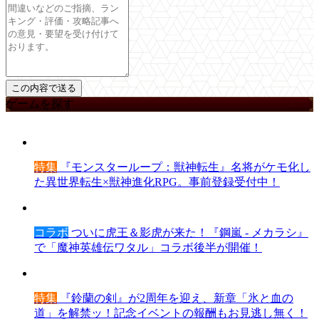
ゲームを探す
特集
『モンスターループ：獣神転生』名将がケモ化し
た異世界転生×獣神進化RPG。事前登録受付中！
コラボ
ついに虎王＆影虎が来た！『鋼嵐 - メカラシ』
で「魔神英雄伝ワタル」コラボ後半が開催！
特集
『鈴蘭の剣』が2周年を迎え、新章「氷と血の
道」を解禁ッ！記念イベントの報酬もお見逃し無く！