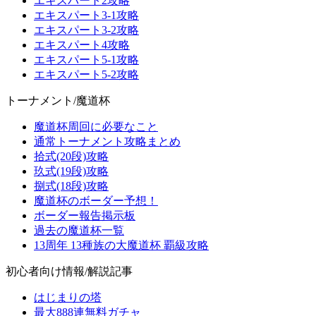
エキスパート2攻略
エキスパート3-1攻略
エキスパート3-2攻略
エキスパート4攻略
エキスパート5-1攻略
エキスパート5-2攻略
トーナメント/魔道杯
魔道杯周回に必要なこと
通常トーナメント攻略まとめ
拾式(20段)攻略
玖式(19段)攻略
捌式(18段)攻略
魔道杯のボーダー予想！
ボーダー報告掲示板
過去の魔道杯一覧
13周年 13種族の大魔道杯 覇級攻略
初心者向け情報/解説記事
はじまりの塔
最大888連無料ガチャ