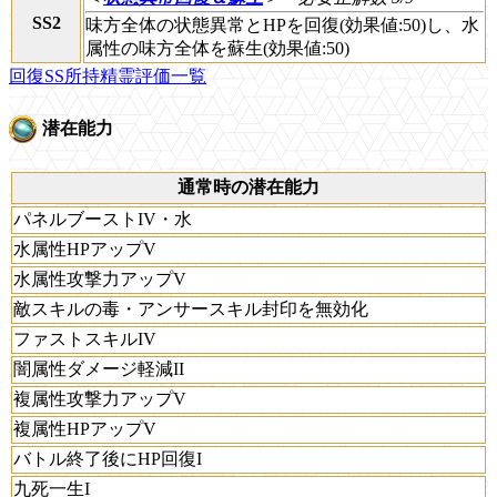
SS2
味方全体の状態異常とHPを回復(効果値:50)し、水
属性の味方全体を蘇生(効果値:50)
回復SS所持精霊評価一覧
潜在能力
通常時の潜在能力
パネルブーストIV・水
水属性HPアップV
水属性攻撃力アップV
敵スキルの毒・アンサースキル封印を無効化
ファストスキルIV
闇属性ダメージ軽減II
複属性攻撃力アップV
複属性HPアップV
バトル終了後にHP回復I
九死一生I