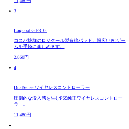
11,480円
3
Logicool G F310r
コスパ抜群のロジクール製有線パッド。幅広いPCゲー
ムを手軽に楽しめます。
2,860円
4
DualSense ワイヤレスコントローラー
圧倒的な没入感を生むPS5純正ワイヤレスコントロー
ラー。
11,480円