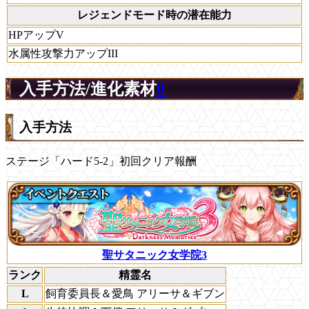
レジェンドモード時の潜在能力
HPアップV
水属性攻撃力アップIII
入手方法/進化素材
0
入手方法
ステージ「ハード5-2」初回クリア報酬
聖サタニック女学院3
ランク
精霊名
L
飼育委員長＆愛鳥 アリーサ＆ギブン