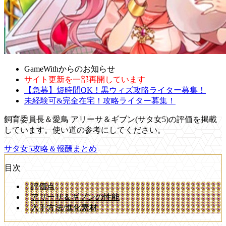
GameWithからのお知らせ
サイト更新を一部再開しています
【急募】短時間OK！黒ウィズ攻略ライター募集！
未経験可&完全在宅！攻略ライター募集！
飼育委員長＆愛鳥 アリーサ＆ギブン(サタ女5)の評価を掲載
しています。使い道の参考にしてください。
サタ女5攻略＆報酬まとめ
目次
評価点
アリーサ＆ギブンの性能
入手方法/進化素材