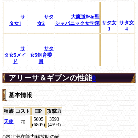
サ
サタ
大魔道杯in聖
サタ女
サタ女
タ女1
女2
シャバニック女学院
3
4
サ
サタ
タ女5メイ
女5飼育委
ド
員
アリーサ＆ギブンの性能
0
基本情報
種族
コスト
HP
攻撃力
5805
3593
天使
70
(6805)
(4593)
()内は潜在能力解放時の値