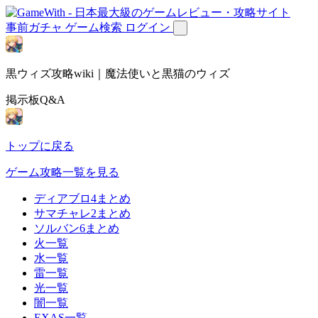
事前ガチャ
ゲーム検索
ログイン
黒ウィズ攻略wiki｜魔法使いと黒猫のウィズ
掲示板Q&A
トップに戻る
ゲーム攻略一覧を見る
ディアブロ4まとめ
サマチャレ2まとめ
ソルバン6まとめ
火一覧
水一覧
雷一覧
光一覧
闇一覧
EXAS一覧