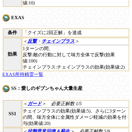
値:10)
EXAS
条件
「クイズに2回正解」を達成
＜
反撃
・
チェインプラス
＞
1ターンの間、
効果
反撃:敵の行動に対して味方全体で反撃(効果
値:100)
チェインプラス:チェインプラスの効果(効果値:2)
EXAS所持精霊一覧
SS：愛しのギブンちゃん大量生産
＜
ガード
＞
必要正解数 1/5
チェインプラスの効果(効果値:5)、さらに3ターン
SS1
の間、味方全体に全属性ダメージ軽減の効果を付
与(効果値:20)
＜
状態異常回復＆蘇生
＞
必要正解数 5/9