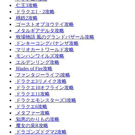
仁王3攻略
ドラクエ1・2攻略
桃鉄2攻略
ゴーストオブヨウテイ攻略
メタルギアデルタ攻略
牧場物語 風のグランドバザール攻略
ドンキーコングバナンザ攻略
マリオカートワールド攻略
モンハンワイルズ攻略
エルデンリング攻略
Blades of Fire攻略
ファンタジーライフi攻略
ドラクエ3リメイク攻略
ドラクエ10オフライン攻略
ドラクエ11攻略
ドラクエモンスターズ3攻略
ドラクエ6攻略
メタファー攻略
知恵のかりもの攻略
魔女の泉R攻略
ドラゴンズドグマ2攻略