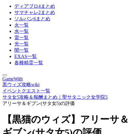
ディアブロ4まとめ
サマチャレ2まとめ
ソルバン6まとめ
火一覧
水一覧
雷一覧
光一覧
闇一覧
EXAS一覧
各種精霊一覧
GameWith
黒ウィズ攻略wiki
イベントクエスト一覧
サタ女5攻略＆報酬まとめ｜聖サタニック女学院5
アリーサ＆ギブン(サタ女5)の評価
【黒猫のウィズ】アリーサ＆
ギブン(サタ女5)の評価