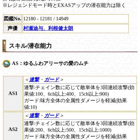
※レジェンドモード時とEXASアップの潜在能力は除く
図鑑No.
12180 - 12181 / 14949
声優
村瀬迪与、利根健太朗
スキル/潜在能力
AS：ゆるふわアリーサの愛のムチ
＜
連撃
・
ガード
＞
連撃:チェイン数に応じて敵単体を3回連続攻撃(効
AS1
果値:100、6ch以上:400、15ch以上:900)
ガード:味方全体の全属性ダメージを軽減(効果
値:10)
＜
連撃
・
ガード
＞
連撃:チェイン数に応じて敵単体を3回連続攻撃(効
AS2
果値:200、6ch以上:500、15ch以上:1000)
ガード:味方全体の全属性ダメージを軽減(効果