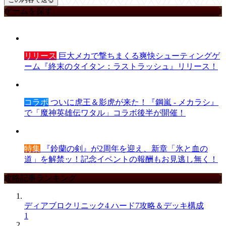
ゲームを探す
リリース
巨大メカで撃ちまくる爽快シューティングゲ
ーム『終末のタイタン：ラストラッシュ』リリース！
コラボ
ついに虎王＆影虎が来た！『鋼嵐 - メカラシ』
で「魔神英雄伝ワタル」コラボ後半が開催！
特集
『鈴蘭の剣』が2周年を迎え、新章「氷と血の
道」を解禁ッ！記念イベントの報酬もお見逃し無く！
攻略記事ランキング
ディアブロクリニック4 ハード7攻略＆デッキ構成
1