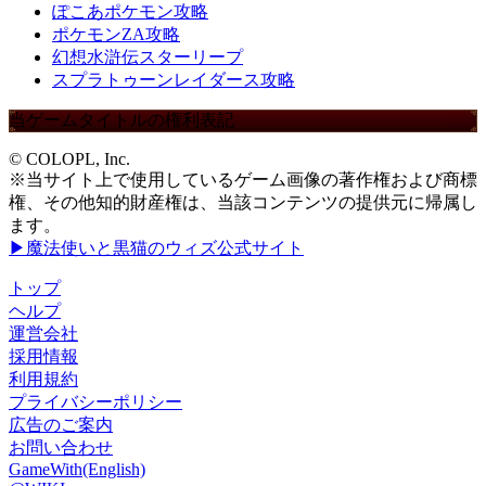
ぽこあポケモン攻略
ポケモンZA攻略
幻想水滸伝スターリープ
スプラトゥーンレイダース攻略
当ゲームタイトルの権利表記
© COLOPL, Inc.
※当サイト上で使用しているゲーム画像の著作権および商標
権、その他知的財産権は、当該コンテンツの提供元に帰属し
ます。
▶魔法使いと黒猫のウィズ公式サイト
トップ
ヘルプ
運営会社
採用情報
利用規約
プライバシーポリシー
広告のご案内
お問い合わせ
GameWith(English)