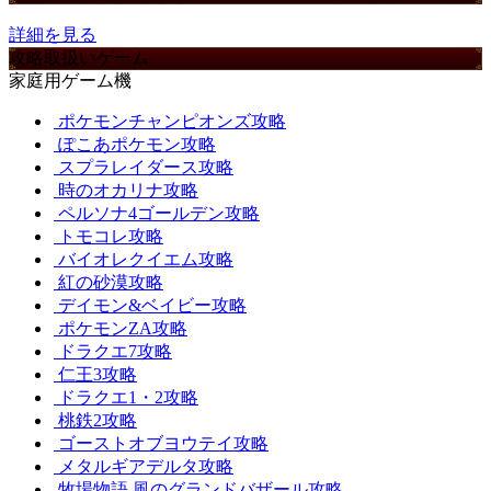
詳細を見る
攻略取扱いゲーム
家庭用ゲーム機
ポケモンチャンピオンズ攻略
ぽこあポケモン攻略
スプラレイダース攻略
時のオカリナ攻略
ペルソナ4ゴールデン攻略
トモコレ攻略
バイオレクイエム攻略
紅の砂漠攻略
デイモン&ベイビー攻略
ポケモンZA攻略
ドラクエ7攻略
仁王3攻略
ドラクエ1・2攻略
桃鉄2攻略
ゴーストオブヨウテイ攻略
メタルギアデルタ攻略
牧場物語 風のグランドバザール攻略