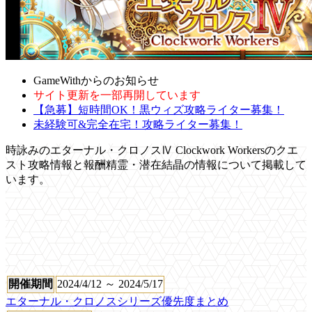
GameWithからのお知らせ
サイト更新を一部再開しています
【急募】短時間OK！黒ウィズ攻略ライター募集！
未経験可&完全在宅！攻略ライター募集！
時詠みのエターナル・クロノスⅣ Clockwork Workersのクエ
スト攻略情報と報酬精霊・潜在結晶の情報について掲載して
います。
開催期間
2024/4/12 ～ 2024/5/17
エターナル・クロノスシリーズ優先度まとめ