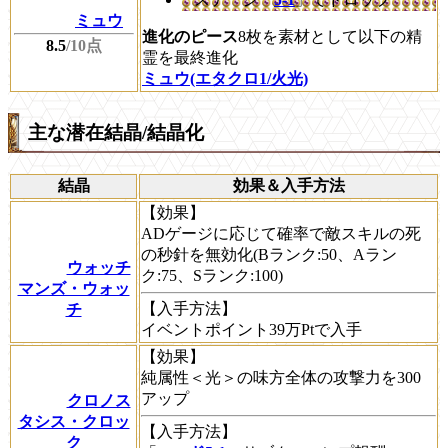
ミュウ
進化のピース
8枚を素材として以下の精
8.5
/10点
霊を最終進化
ミュウ(エタクロ1/火光)
主な潜在結晶/結晶化
結晶
効果＆入手方法
【効果】
ADゲージに応じて確率で敵スキルの死
の秒針を無効化(Bランク:50、Aラン
ウォッチ
ク:75、Sランク:100)
マンズ・ウォッ
【入手方法】
チ
イベントポイント39万Ptで入手
【効果】
純属性＜光＞の味方全体の攻撃力を300
アップ
クロノス
タシス・クロッ
【入手方法】
ク