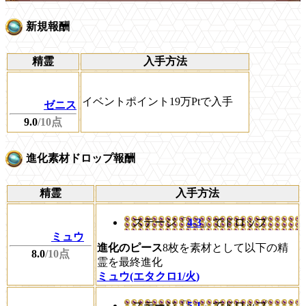
新規報酬
精霊
入手方法
イベントポイント19万Ptで入手
ゼニス
9.0
/10点
進化素材ドロップ報酬
精霊
入手方法
ステージ「
4-3
」でドロップ
ミュウ
進化のピース
8枚を素材として以下の精
8.0
/10点
霊を最終進化
ミュウ(エタクロ1/火)
ステージ「
5-1
」でドロップ