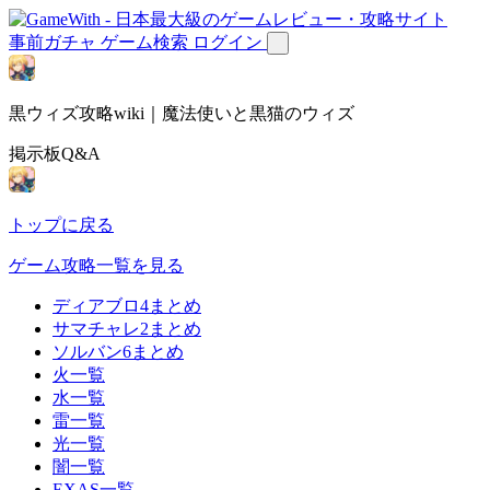
事前ガチャ
ゲーム検索
ログイン
黒ウィズ攻略wiki｜魔法使いと黒猫のウィズ
掲示板Q&A
トップに戻る
ゲーム攻略一覧を見る
ディアブロ4まとめ
サマチャレ2まとめ
ソルバン6まとめ
火一覧
水一覧
雷一覧
光一覧
闇一覧
EXAS一覧