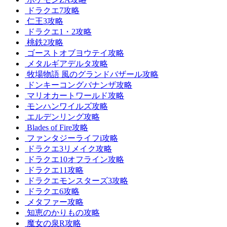
ドラクエ7攻略
仁王3攻略
ドラクエ1・2攻略
桃鉄2攻略
ゴーストオブヨウテイ攻略
メタルギアデルタ攻略
牧場物語 風のグランドバザール攻略
ドンキーコングバナンザ攻略
マリオカートワールド攻略
モンハンワイルズ攻略
エルデンリング攻略
Blades of Fire攻略
ファンタジーライフi攻略
ドラクエ3リメイク攻略
ドラクエ10オフライン攻略
ドラクエ11攻略
ドラクエモンスターズ3攻略
ドラクエ6攻略
メタファー攻略
知恵のかりもの攻略
魔女の泉R攻略