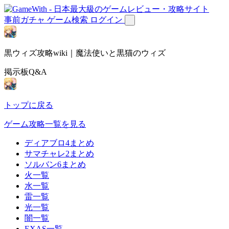
事前ガチャ
ゲーム検索
ログイン
黒ウィズ攻略wiki｜魔法使いと黒猫のウィズ
掲示板Q&A
トップに戻る
ゲーム攻略一覧を見る
ディアブロ4まとめ
サマチャレ2まとめ
ソルバン6まとめ
火一覧
水一覧
雷一覧
光一覧
闇一覧
EXAS一覧