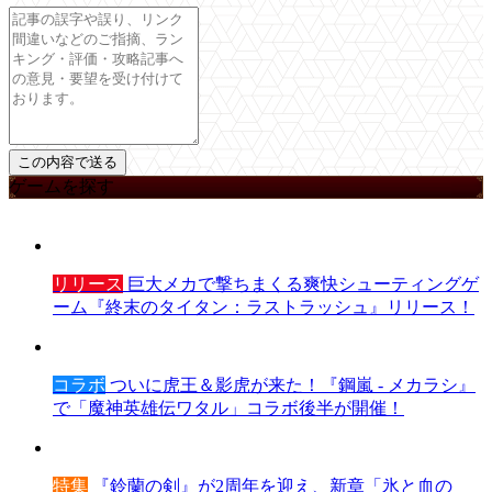
ゲームを探す
リリース
巨大メカで撃ちまくる爽快シューティングゲ
ーム『終末のタイタン：ラストラッシュ』リリース！
コラボ
ついに虎王＆影虎が来た！『鋼嵐 - メカラシ』
で「魔神英雄伝ワタル」コラボ後半が開催！
特集
『鈴蘭の剣』が2周年を迎え、新章「氷と血の