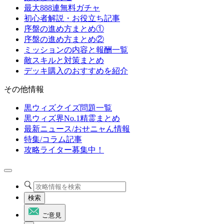
最大888連無料ガチャ
初心者解説・お役立ち記事
序盤の進め方まとめ①
序盤の進め方まとめ②
ミッションの内容と報酬一覧
敵スキルと対策まとめ
デッキ購入のおすすめを紹介
その他情報
黒ウィズクイズ問題一覧
黒ウィズ界No.1精霊まとめ
最新ニュース/おせニャん情報
特集/コラム記事
攻略ライター募集中！
検索
ご意見