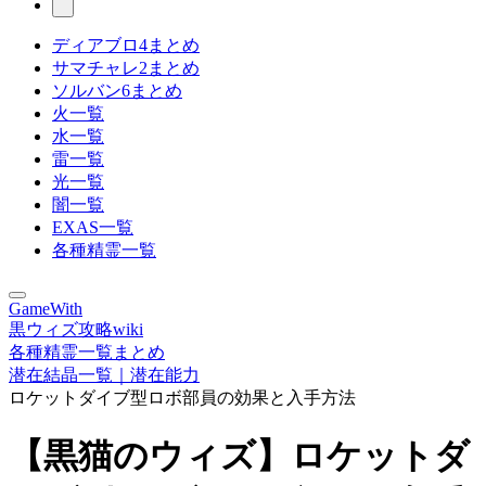
ディアブロ4まとめ
サマチャレ2まとめ
ソルバン6まとめ
火一覧
水一覧
雷一覧
光一覧
闇一覧
EXAS一覧
各種精霊一覧
GameWith
黒ウィズ攻略wiki
各種精霊一覧まとめ
潜在結晶一覧｜潜在能力
ロケットダイブ型ロボ部員の効果と入手方法
【黒猫のウィズ】ロケットダ