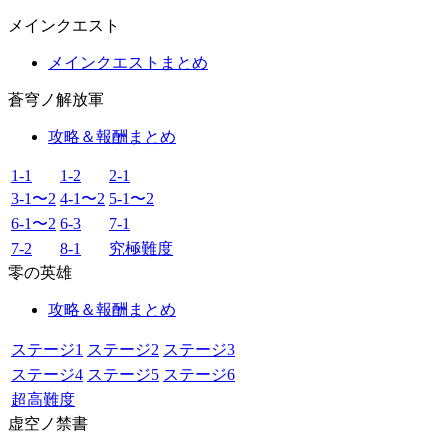
メインクエスト
メインクエストまとめ
蒼穹ノ解放軍
攻略＆報酬まとめ
1-1
1-2
2-1
3-1〜2
4-1〜2
5-1〜2
6-1〜2
6-3
7-1
7-2
8-1
究極難度
零の英雄
攻略＆報酬まとめ
ステージ1
ステージ2
ステージ3
ステージ4
ステージ5
ステージ6
超高難度
虚空ノ禁書