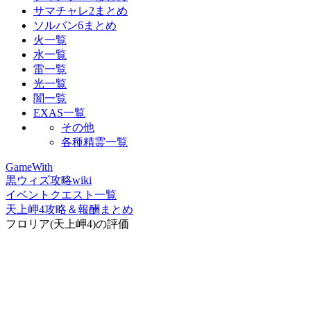
サマチャレ2まとめ
ソルバン6まとめ
火一覧
水一覧
雷一覧
光一覧
闇一覧
EXAS一覧
その他
各種精霊一覧
GameWith
黒ウィズ攻略wiki
イベントクエスト一覧
天上岬4攻略＆報酬まとめ
フロリア(天上岬4)の評価