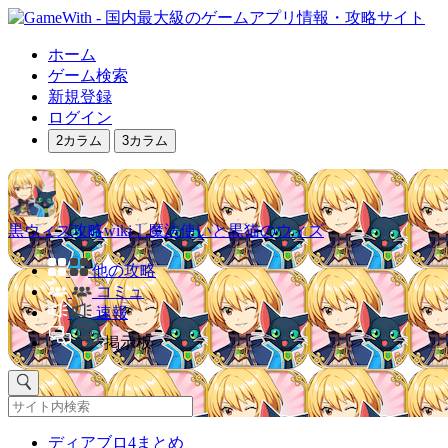
ホーム
ゲーム検索
新規登録
ログイン
2カラム
3カラム
黒ウィズ攻略wiki｜魔法使いと黒猫のウィズ
他の攻略
コミュ
速報
掲示板
ディアブロ4まとめ