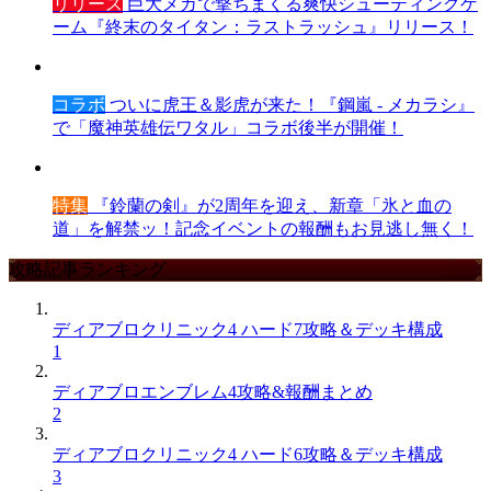
リリース
巨大メカで撃ちまくる爽快シューティングゲ
ーム『終末のタイタン：ラストラッシュ』リリース！
コラボ
ついに虎王＆影虎が来た！『鋼嵐 - メカラシ』
で「魔神英雄伝ワタル」コラボ後半が開催！
特集
『鈴蘭の剣』が2周年を迎え、新章「氷と血の
道」を解禁ッ！記念イベントの報酬もお見逃し無く！
攻略記事ランキング
ディアブロクリニック4 ハード7攻略＆デッキ構成
1
ディアブロエンブレム4攻略&報酬まとめ
2
ディアブロクリニック4 ハード6攻略＆デッキ構成
3