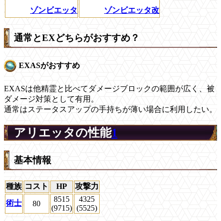
ゾンビエッタ
ゾンビエッタ改
通常とEXどちらがおすすめ？
EXASがおすすめ
EXASは他精霊と比べてダメージブロックの範囲が広く、被
ダメージ対策として有用。
通常はステータスアップの手持ちが薄い場合に利用したい。
アリエッタの性能
1
基本情報
種族
コスト
HP
攻撃力
8515
4325
術士
80
(9715)
(5525)