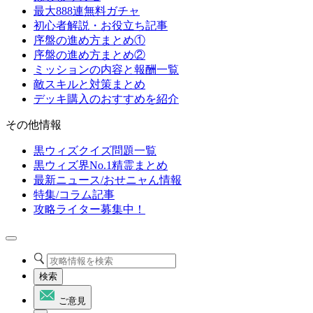
最大888連無料ガチャ
初心者解説・お役立ち記事
序盤の進め方まとめ①
序盤の進め方まとめ②
ミッションの内容と報酬一覧
敵スキルと対策まとめ
デッキ購入のおすすめを紹介
その他情報
黒ウィズクイズ問題一覧
黒ウィズ界No.1精霊まとめ
最新ニュース/おせニャん情報
特集/コラム記事
攻略ライター募集中！
検索
ご意見