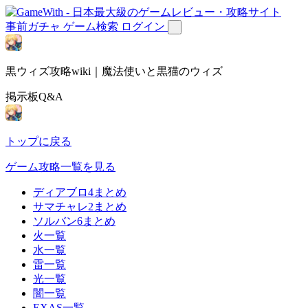
事前ガチャ
ゲーム検索
ログイン
黒ウィズ攻略wiki｜魔法使いと黒猫のウィズ
掲示板Q&A
トップに戻る
ゲーム攻略一覧を見る
ディアブロ4まとめ
サマチャレ2まとめ
ソルバン6まとめ
火一覧
水一覧
雷一覧
光一覧
闇一覧
EXAS一覧