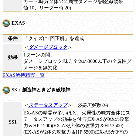
ガード:味方全体の全属性ダメージを軽減(効果
値:10、リーダー時:20)
EXAS
条件
「クイズに1回正解」を達成
＜
ダメージブロック
＞
1ターンの間、
効果
ダメージブロック:味方全体の3000以下の全属性ダ
メージを無効化
EXAS所持精霊一覧
SS：創造神ときどき破壊神
＜
ステータスアップ
＞
必要正解数 0/4
EX-ASの精霊が多いほど、火属性の味方全体にス
テータスアップの効果を付与(EX-ASが0体の攻撃
SS1
力＆HP:1500)(EX-ASが1体の攻撃力＆HP:3500)
(EX-ASが2体の攻撃力＆HP:5500)(EX-ASが3体の