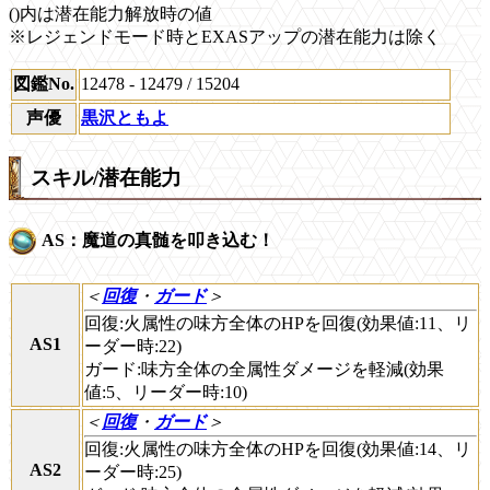
()内は潜在能力解放時の値
※レジェンドモード時とEXASアップの潜在能力は除く
図鑑No.
12478 - 12479 / 15204
声優
黒沢ともよ
スキル/潜在能力
AS：魔道の真髄を叩き込む！
＜
回復
・
ガード
＞
回復:火属性の味方全体のHPを回復(効果値:11、リ
AS1
ーダー時:22)
ガード:味方全体の全属性ダメージを軽減(効果
値:5、リーダー時:10)
＜
回復
・
ガード
＞
回復:火属性の味方全体のHPを回復(効果値:14、リ
AS2
ーダー時:25)