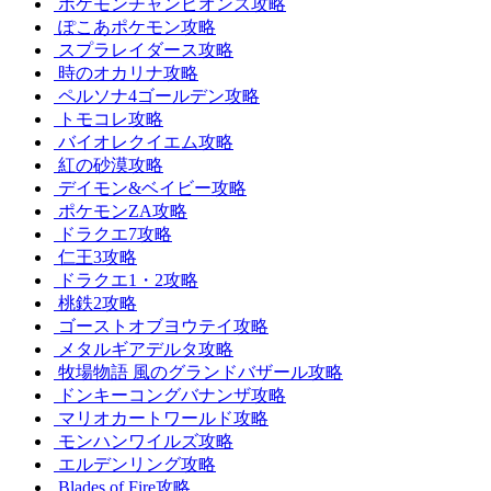
ポケモンチャンピオンズ攻略
ぽこあポケモン攻略
スプラレイダース攻略
時のオカリナ攻略
ペルソナ4ゴールデン攻略
トモコレ攻略
バイオレクイエム攻略
紅の砂漠攻略
デイモン&ベイビー攻略
ポケモンZA攻略
ドラクエ7攻略
仁王3攻略
ドラクエ1・2攻略
桃鉄2攻略
ゴーストオブヨウテイ攻略
メタルギアデルタ攻略
牧場物語 風のグランドバザール攻略
ドンキーコングバナンザ攻略
マリオカートワールド攻略
モンハンワイルズ攻略
エルデンリング攻略
Blades of Fire攻略