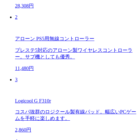
28,308円
2
アローン PS5用無線コントローラー
プレステ5対応のアローン製ワイヤレスコントローラ
ー。サブ機としても優秀。
11,480円
3
Logicool G F310r
コスパ抜群のロジクール製有線パッド。幅広いPCゲー
ムを手軽に楽しめます。
2,860円