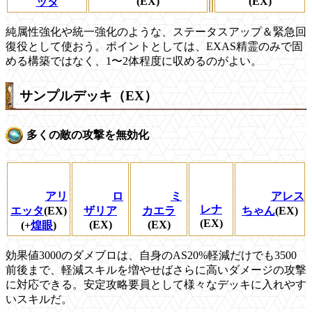
(EX)
(EX)
ッタ
純属性強化や統一強化のような、ステータスアップ＆緊急回
復役として使おう。ポイントとしては、EXAS精霊のみで固
める構築ではなく、1〜2体程度に収めるのがよい。
サンプルデッキ（EX）
多くの敵の攻撃を無効化
アリ
ロ
ミ
アレス
レナ
エッタ
(EX)
ザリア
カエラ
ちゃん
(EX)
(EX)
(EX)
(EX)
(+
煌眼
)
効果値3000のダメブロは、自身のAS20%軽減だけでも3500
前後まで、軽減スキルを増やせばさらに高いダメージの攻撃
に対応できる。安定攻略要員として様々なデッキに入れやす
いスキルだ。