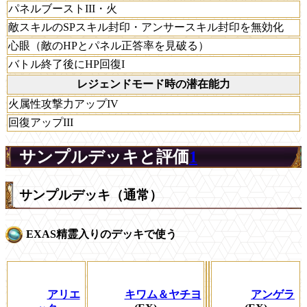
パネルブーストIII・火
敵スキルのSPスキル封印・アンサースキル封印を無効化
心眼（敵のHPとパネル正答率を見破る）
バトル終了後にHP回復I
レジェンドモード時の潜在能力
火属性攻撃力アップIV
回復アップIII
サンプルデッキと評価
1
サンプルデッキ（通常）
EXAS精霊入りのデッキで使う
アリエ
キワム＆ヤチヨ
アンゲラ