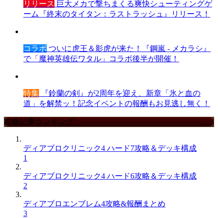
リリース
巨大メカで撃ちまくる爽快シューティングゲ
ーム『終末のタイタン：ラストラッシュ』リリース！
コラボ
ついに虎王＆影虎が来た！『鋼嵐 - メカラシ』
で「魔神英雄伝ワタル」コラボ後半が開催！
特集
『鈴蘭の剣』が2周年を迎え、新章「氷と血の
道」を解禁ッ！記念イベントの報酬もお見逃し無く！
攻略記事ランキング
ディアブロクリニック4 ハード7攻略＆デッキ構成
1
ディアブロクリニック4 ハード6攻略＆デッキ構成
2
ディアブロエンブレム4攻略&報酬まとめ
3