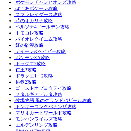
ポケモンチャンピオンズ攻略
ぽこあポケモン攻略
スプラレイダース攻略
時のオカリナ攻略
ペルソナ4ゴールデン攻略
トモコレ攻略
バイオレクイエム攻略
紅の砂漠攻略
デイモン&ベイビー攻略
ポケモンZA攻略
ドラクエ7攻略
仁王3攻略
ドラクエ1・2攻略
桃鉄2攻略
ゴーストオブヨウテイ攻略
メタルギアデルタ攻略
牧場物語 風のグランドバザール攻略
ドンキーコングバナンザ攻略
マリオカートワールド攻略
モンハンワイルズ攻略
エルデンリング攻略