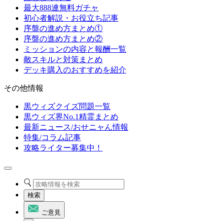
最大888連無料ガチャ
初心者解説・お役立ち記事
序盤の進め方まとめ①
序盤の進め方まとめ②
ミッションの内容と報酬一覧
敵スキルと対策まとめ
デッキ購入のおすすめを紹介
その他情報
黒ウィズクイズ問題一覧
黒ウィズ界No.1精霊まとめ
最新ニュース/おせニャん情報
特集/コラム記事
攻略ライター募集中！
検索
ご意見