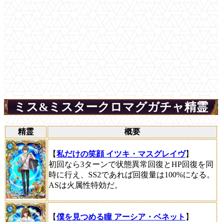
ミス&ミスタークロマグガチャ精霊
精霊
概要
【
私だけの笑顔 イツキ・マスグレイヴ
】
初回なら3ターンで状態異常回復とHP回復を同
時に行え、SS2であれば回復量は100%になる。
ASは火属性特効だ。
【
僕を見つめる瞳 アーシア・ベネット
】