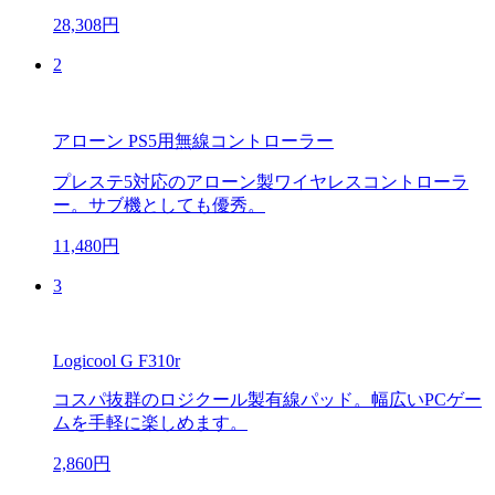
28,308円
2
アローン PS5用無線コントローラー
プレステ5対応のアローン製ワイヤレスコントローラ
ー。サブ機としても優秀。
11,480円
3
Logicool G F310r
コスパ抜群のロジクール製有線パッド。幅広いPCゲー
ムを手軽に楽しめます。
2,860円