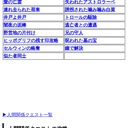
愛の亡霊
失われたアストロラーベ
連れ去られた荷車
誘拐された噛み噛み白菜
井戸よ井戸
トロールの駆除
闇夜の泥棒
逃亡者との遭遇
野営地の片付け
兄の守人
ヒッポグリフの残す印攻略
呪われた墓の宝
セルウィンの略奪
鐘で解決
似た者同士
▶人間関係クエスト一覧