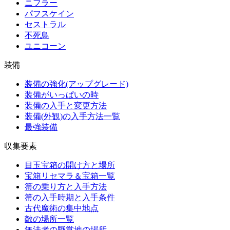
ニフラー
パフスケイン
セストラル
不死鳥
ユニコーン
装備
装備の強化(アップグレード)
装備がいっぱいの時
装備の入手と変更方法
装備(外観)の入手方法一覧
最強装備
収集要素
目玉宝箱の開け方と場所
宝箱リセマラ＆宝箱一覧
箒の乗り方と入手方法
箒の入手時期と入手条件
古代魔術の集中地点
敵の場所一覧
無法者の野営地の場所