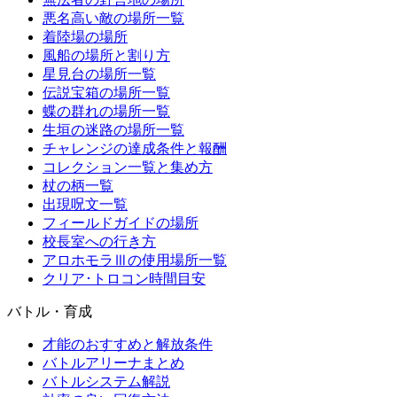
悪名高い敵の場所一覧
着陸場の場所
風船の場所と割り方
星見台の場所一覧
伝説宝箱の場所一覧
蝶の群れの場所一覧
生垣の迷路の場所一覧
チャレンジの達成条件と報酬
コレクション一覧と集め方
杖の柄一覧
出現呪文一覧
フィールドガイドの場所
校長室への行き方
アロホモラⅢの使用場所一覧
クリア･トロコン時間目安
バトル・育成
才能のおすすめと解放条件
バトルアリーナまとめ
バトルシステム解説