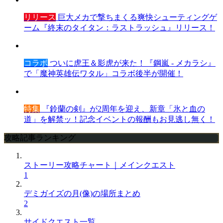
リリース
巨大メカで撃ちまくる爽快シューティングゲ
ーム『終末のタイタン：ラストラッシュ』リリース！
コラボ
ついに虎王＆影虎が来た！『鋼嵐 - メカラシ』
で「魔神英雄伝ワタル」コラボ後半が開催！
特集
『鈴蘭の剣』が2周年を迎え、新章「氷と血の
道」を解禁ッ！記念イベントの報酬もお見逃し無く！
攻略記事ランキング
ストーリー攻略チャート｜メインクエスト
1
デミガイズの月(像)の場所まとめ
2
サイドクエスト一覧