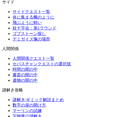
サイド
サイドクエスト一覧
炎に集まる蛾のように
飛ぶように軽い
杖十字会：第1ラウンド
ゴブストーン探し
デミガイズ像の場所
人間関係
人間関係クエスト一覧
セバスチャンクエストの選択肢
時間の闇の中
書斎の闇の中
遺物の闇の中
謎解き攻略
謎解き/ギミック解説まとめ
数字の扉の開け方
マーリンの試練
宝物庫の謎解き