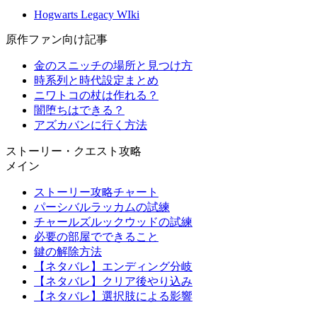
Hogwarts Legacy WIki
原作ファン向け記事
金のスニッチの場所と見つけ方
時系列と時代設定まとめ
ニワトコの杖は作れる？
闇堕ちはできる？
アズカバンに行く方法
ストーリー・クエスト攻略
メイン
ストーリー攻略チャート
パーシバルラッカムの試練
チャールズルックウッドの試練
必要の部屋でできること
鍵の解除方法
【ネタバレ】エンディング分岐
【ネタバレ】クリア後やり込み
【ネタバレ】選択肢による影響