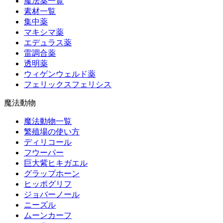
魔法薬一覧
素材一覧
集中薬
マキシマ薬
エデュラス薬
雷調合薬
透明薬
ウィゲンウェルド薬
フェリックスフェリシス
魔法動物
魔法動物一覧
繁殖場の使い方
ディリコール
フウーパー
巨大紫ヒキガエル
グラップホーン
ヒッポグリフ
ジョバーノール
ニーズル
ムーンカーフ