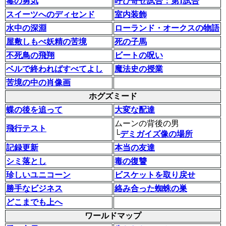
毒の勇気
呼び寄せ試合：第1試合
スイーツへのディセンド
室内装飾
水中の深淵
ローランド・オークスの物語
屋敷しもべ妖精の苦境
死の子馬
不死鳥の飛翔
ビートの呪い
ベルで終わればすべてよし
魔法史の授業
苦境の中の肖像画
ホグズミード
蝶の後を追って
大変な配達
ムーンの背後の男
飛行テスト
└
デミガイズ像の場所
記録更新
本当の友達
シミ落とし
毒の復讐
珍しいユニコーン
ビスケットを取り戻せ
勝手なビジネス
絡み合った蜘蛛の巣
どこまでも上へ
ワールドマップ