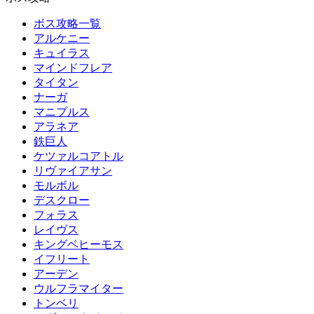
ボス攻略一覧
アルケニー
キュイラス
マインドフレア
タイタン
ナーガ
マニプルス
アラネア
鉄巨人
ケツァルコアトル
リヴァイアサン
モルボル
デスクロー
フォラス
レイヴス
キングベヒーモス
イフリート
アーデン
ウルフラマイター
トンベリ