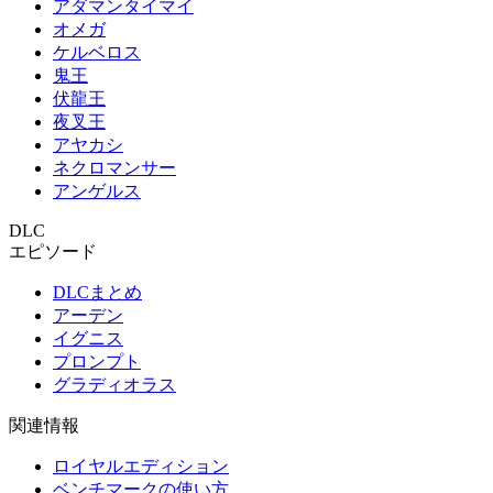
アダマンタイマイ
オメガ
ケルベロス
鬼王
伏龍王
夜叉王
アヤカシ
ネクロマンサー
アンゲルス
DLC
エピソード
DLCまとめ
アーデン
イグニス
プロンプト
グラディオラス
関連情報
ロイヤルエディション
ベンチマークの使い方