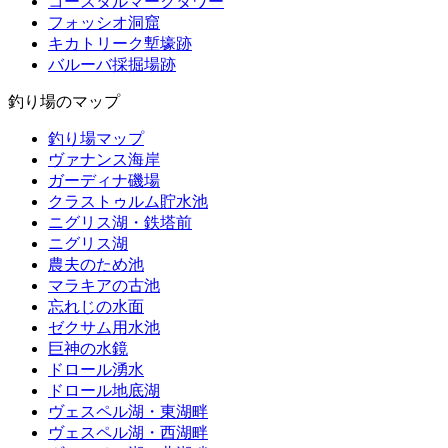
コースタルマークタワー
フォッシオ洞窟
キカトリーク塹壕跡
バルーバ採掘場跡
釣り場のマップ
釣り場マップ
ヴァナンス海岸
ガーディナ磯場
クラストゥルム貯水池
ニグリス湖・鉄塔前
ニグリス湖
農夫のため池
マラキアの古池
忘れじの水面
ゼクサム用水池
巨神の水鏡
ドロール湧水
ドロール地底湖
ヴェスペル湖・東湖畔
ヴェスペル湖・西湖畔