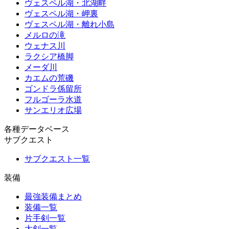
ヴェスペル湖・北湖畔
ヴェスペル湖・岬裏
ヴェスペル湖・離れ小島
メルロの滝
ウェナス川
ラクシア橋脚
メーダ川
カエムの荒磯
ゴンドラ係留所
フルゴーラ水道
サンエリオ広場
各種データベース
サブクエスト
サブクエスト一覧
装備
最強装備まとめ
装備一覧
片手剣一覧
大剣一覧