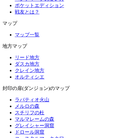
ポケットエディション
戦友とは？
マップ
マップ一覧
地方マップ
リード地方
ダスカ地方
クレイン地方
オルティシエ
封印の扉(ダンジョン)のマップ
ラバティオ火山
メルロの森
スチリフの杜
マルマレームの森
グレイシャー洞窟
ドロール洞窟