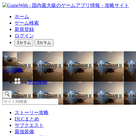
ホーム
ゲーム検索
新規登録
ログイン
2カラム
3カラム
FF15攻略
他の攻略
ストーリー攻略
DLCまとめ
サブクエスト
最強装備