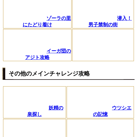
ゾーラの里
潜入！
にたどり着け
男子禁制の街
イーガ団の
アジト攻略
その他のメインチャレンジ攻略
妖精の
ウツシエ
泉探し
の記憶