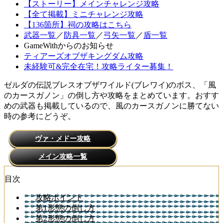
【ストーリー】メインチャレンジ攻略
【全て掲載】ミニチャレンジ攻略
【136箇所】祠の攻略はこちら
武器一覧
／
防具一覧
／
弓矢一覧
／
盾一覧
GameWithからのお知らせ
ティアーズオブザキングダム攻略
未経験可&完全在宅！攻略ライター募集！
ゼルダの伝説ブレスオブザワイルド(ブレワイ)のボス、「風
のカースガノン」の倒し方や攻略をまとめています。おすす
めの武器も掲載しているので、風のカースガノンに勝てない
時の参考にどうぞ。
ヴァ・メドー攻略
メイン攻略一覧
目次
攻略ポイント
第1形態の倒し方
第2形態の倒し方