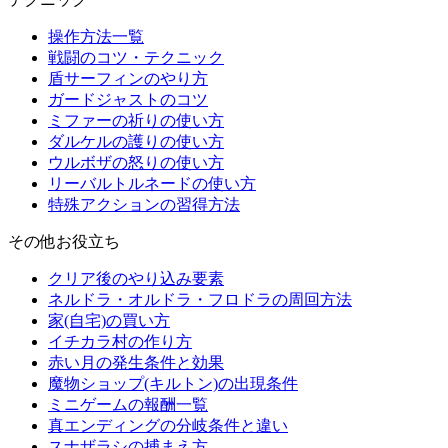
操作方法一覧
戦闘のコツ・テクニック
盾サーフィンのやり方
ガードジャストのコツ
ミファーの祈りの使い方
ダルケルの護りの使い方
ウルボザの怒りの使い方
リーバルトルネードの使い方
特殊アクションの習得方法
その他お役立ち
クリア後のやり込み要素
ネルドラ・オルドラ・フロドラの周回方法
家(自宅)の買い方
イチカラ村の作り方
赤い月の発生条件と効果
魔物ショップ(キルトン)の出現条件
ミニゲームの報酬一覧
真エンディングの分岐条件と違い
スナザラシの捕まえ方