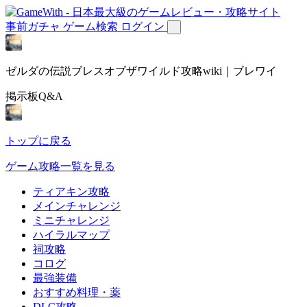
事前ガチャ
ゲーム検索
ログイン
ゼルダの伝説ブレスオブザワイルド攻略wiki｜ブレワイ
掲示板Q&A
トップに戻る
ゲーム攻略一覧を見る
ティアキン攻略
メインチャレンジ
ミニチャレンジ
ハイラルマップ
祠攻略
コログ
最強装備
おすすめ料理・薬
DLC攻略