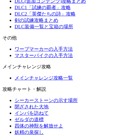
DLC(追加コンテンツ)攻略まとめ
DLC1「試練の覇者」攻略
DLC2「英傑たちの詩」攻略
剣の試練攻略まとめ
DLC装備一覧と宝箱の場所
その他
ワープマーカーの入手方法
マスターバイクの入手方法
メインチャレンジ攻略
メインチャレンジ攻略一覧
攻略チャート・解説
シーカーストーンの示す場所
閉ざされた大地
インパを訪ねて
ゼルダの道標
四体の神獣を解放せよ
妖精の泉探し