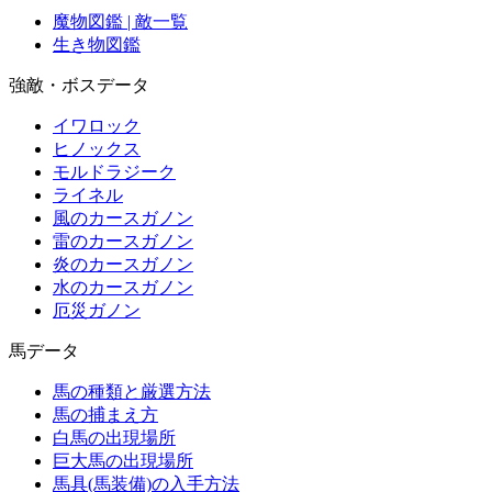
魔物図鑑 | 敵一覧
生き物図鑑
強敵・ボスデータ
イワロック
ヒノックス
モルドラジーク
ライネル
風のカースガノン
雷のカースガノン
炎のカースガノン
水のカースガノン
厄災ガノン
馬データ
馬の種類と厳選方法
馬の捕まえ方
白馬の出現場所
巨大馬の出現場所
馬具(馬装備)の入手方法