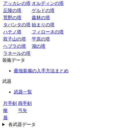
アッカレの塔
オルディンの塔
丘陵の塔
ゲルドの塔
荒野の塔
森林の塔
タバンタの塔
始まりの塔
ハテノ塔
フィローネの塔
双子山の塔
平原の塔
ヘブラの塔
湖の塔
ラネールの塔
装備データ
最強装備の入手方法まとめ
武器
武器一覧
片手剣
両手剣
槍
弓矢
盾
各武器データ