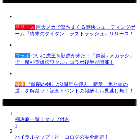
リリース
巨大メカで撃ちまくる爽快シューティングゲ
ーム『終末のタイタン：ラストラッシュ』リリース！
コラボ
ついに虎王＆影虎が来た！『鋼嵐 - メカラシ』
で「魔神英雄伝ワタル」コラボ後半が開催！
特集
『鈴蘭の剣』が2周年を迎え、新章「氷と血の
道」を解禁ッ！記念イベントの報酬もお見逃し無く！
攻略記事ランキング
祠攻略一覧｜マップ付き
1
ハイラルマップ｜祠・コログの実全網羅！