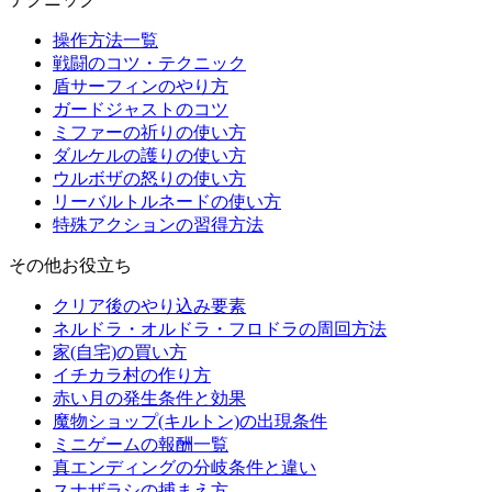
操作方法一覧
戦闘のコツ・テクニック
盾サーフィンのやり方
ガードジャストのコツ
ミファーの祈りの使い方
ダルケルの護りの使い方
ウルボザの怒りの使い方
リーバルトルネードの使い方
特殊アクションの習得方法
その他お役立ち
クリア後のやり込み要素
ネルドラ・オルドラ・フロドラの周回方法
家(自宅)の買い方
イチカラ村の作り方
赤い月の発生条件と効果
魔物ショップ(キルトン)の出現条件
ミニゲームの報酬一覧
真エンディングの分岐条件と違い
スナザラシの捕まえ方