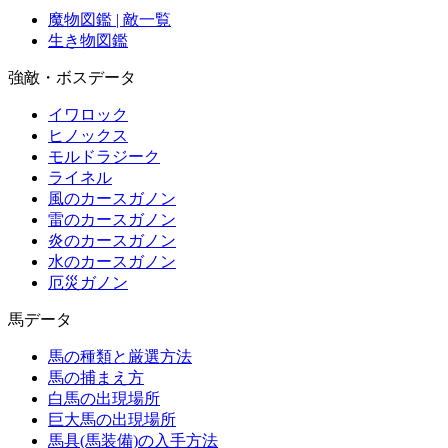
魔物図鑑 | 敵一覧
生き物図鑑
強敵・ボスデータ
イワロック
ヒノックス
モルドラジーク
ライネル
風のカースガノン
雷のカースガノン
炎のカースガノン
水のカースガノン
厄災ガノン
馬データ
馬の種類と厳選方法
馬の捕まえ方
白馬の出現場所
巨大馬の出現場所
馬具(馬装備)の入手方法