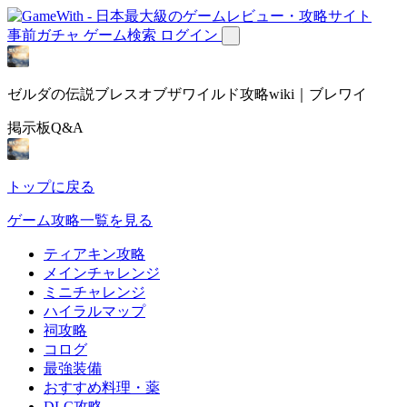
事前ガチャ
ゲーム検索
ログイン
ゼルダの伝説ブレスオブザワイルド攻略wiki｜ブレワイ
掲示板Q&A
トップに戻る
ゲーム攻略一覧を見る
ティアキン攻略
メインチャレンジ
ミニチャレンジ
ハイラルマップ
祠攻略
コログ
最強装備
おすすめ料理・薬
DLC攻略