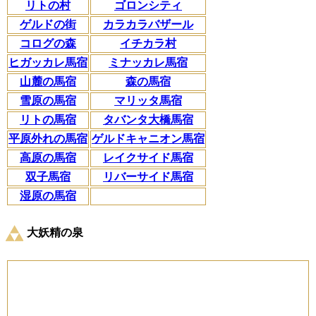
リトの村
ゴロンシティ
ゲルドの街
カラカラバザール
コログの森
イチカラ村
ヒガッカレ馬宿
ミナッカレ馬宿
山麓の馬宿
森の馬宿
雪原の馬宿
マリッタ馬宿
リトの馬宿
タバンタ大橋馬宿
平原外れの馬宿
ゲルドキャニオン馬宿
高原の馬宿
レイクサイド馬宿
双子馬宿
リバーサイド馬宿
湿原の馬宿
大妖精の泉