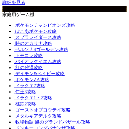
詳細を見る
攻略取扱いゲーム
家庭用ゲーム機
ポケモンチャンピオンズ攻略
ぽこあポケモン攻略
スプラレイダース攻略
時のオカリナ攻略
ペルソナ4ゴールデン攻略
トモコレ攻略
バイオレクイエム攻略
紅の砂漠攻略
デイモン&ベイビー攻略
ポケモンZA攻略
ドラクエ7攻略
仁王3攻略
ドラクエ1・2攻略
桃鉄2攻略
ゴーストオブヨウテイ攻略
メタルギアデルタ攻略
牧場物語 風のグランドバザール攻略
ドンキーコングバナンザ攻略