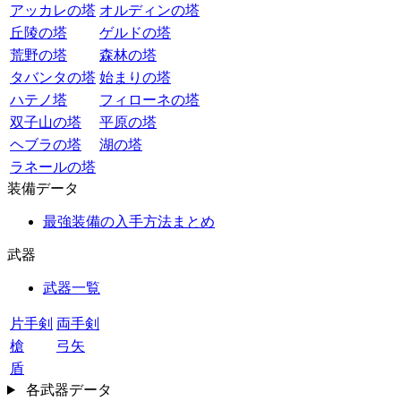
アッカレの塔
オルディンの塔
丘陵の塔
ゲルドの塔
荒野の塔
森林の塔
タバンタの塔
始まりの塔
ハテノ塔
フィローネの塔
双子山の塔
平原の塔
ヘブラの塔
湖の塔
ラネールの塔
装備データ
最強装備の入手方法まとめ
武器
武器一覧
片手剣
両手剣
槍
弓矢
盾
各武器データ