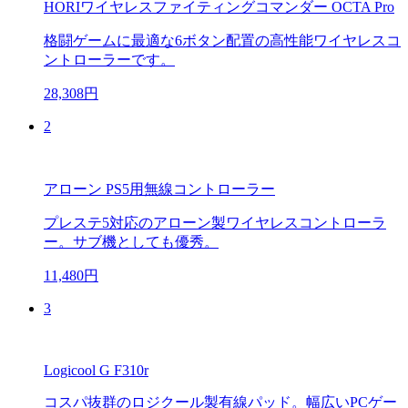
HORIワイヤレスファイティングコマンダー OCTA Pro
格闘ゲームに最適な6ボタン配置の高性能ワイヤレスコ
ントローラーです。
28,308円
2
アローン PS5用無線コントローラー
プレステ5対応のアローン製ワイヤレスコントローラ
ー。サブ機としても優秀。
11,480円
3
Logicool G F310r
コスパ抜群のロジクール製有線パッド。幅広いPCゲー