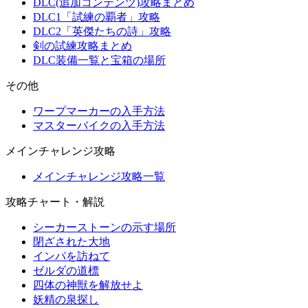
DLC(追加コンテンツ)攻略まとめ
DLC1「試練の覇者」攻略
DLC2「英傑たちの詩」攻略
剣の試練攻略まとめ
DLC装備一覧と宝箱の場所
その他
ワープマーカーの入手方法
マスターバイクの入手方法
メインチャレンジ攻略
メインチャレンジ攻略一覧
攻略チャート・解説
シーカーストーンの示す場所
閉ざされた大地
インパを訪ねて
ゼルダの道標
四体の神獣を解放せよ
妖精の泉探し