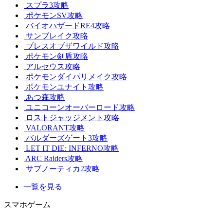
スプラ3攻略
ポケモンSV攻略
バイオハザードRE4攻略
サンブレイク攻略
ブレスオブザワイルド攻略
ポケモン剣盾攻略
アルセウス攻略
ポケモンダイパリメイク攻略
ポケモンユナイト攻略
あつ森攻略
ユニコーンオーバーロード攻略
ロストジャッジメント攻略
VALORANT攻略
バルダーズゲート3攻略
LET IT DIE: INFERNO攻略
ARC Raiders攻略
サブノーティカ2攻略
一覧を見る
スマホゲーム