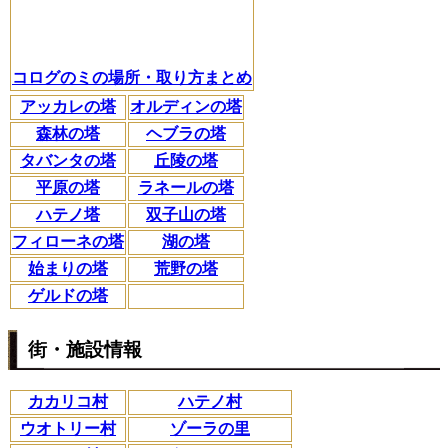
コログのミの場所・取り方まとめ
アッカレの塔
オルディンの塔
森林の塔
ヘブラの塔
タバンタの塔
丘陵の塔
平原の塔
ラネールの塔
ハテノ塔
双子山の塔
フィローネの塔
湖の塔
始まりの塔
荒野の塔
ゲルドの塔
街・施設情報
カカリコ村
ハテノ村
ウオトリー村
ゾーラの里