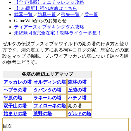
【全て掲載】ミニチャレンジ攻略
【136箇所】祠の攻略はこちら
武器一覧
／
防具一覧
／
弓矢一覧
／
盾一覧
GameWithからのお知らせ
ティアーズオブザキングダム攻略
未経験可&完全在宅！攻略ライター募集！
ゼルダの伝説ブレスオブザワイルドの湖の塔の行き方と登り
方です。湖の塔エリアにある祠やコログの実、馬宿などの施
設をマップで掲載。ブレワイアッカレの塔について調べる際
の参考にどうぞ。
各塔の周辺エリアマップ
アッカレの塔
オルディンの塔
森林の塔
ヘブラの塔
タバンタの塔
丘陵の塔
平原の塔
ラネールの塔
ハテノ塔
双子山の塔
フィローネの塔
湖の塔
始まりの塔
荒野の塔
ゲルドの塔
目次