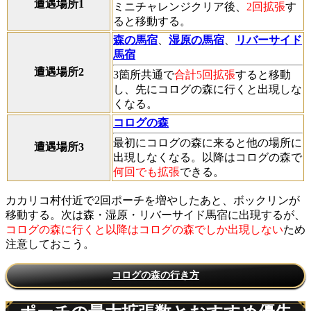
遭遇場所1
ミニチャレンジクリア後、
2回拡張
す
ると移動する。
森の馬宿
、
湿原の馬宿
、
リバーサイド
馬宿
遭遇場所2
3箇所共通で
合計5回拡張
すると移動
し、先にコログの森に行くと出現しな
くなる。
コログの森
最初にコログの森に来ると他の場所に
遭遇場所3
出現しなくなる。以降はコログの森で
何回でも拡張
できる。
カカリコ村付近で2回ポーチを増やしたあと、ボックリンが
移動する。次は森・湿原・リバーサイド馬宿に出現するが、
コログの森に行くと以降はコログの森でしか出現しない
ため
注意しておこう。
コログの森の行き方