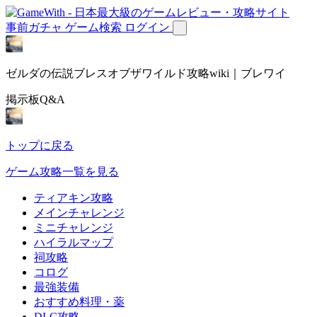
事前ガチャ
ゲーム検索
ログイン
ゼルダの伝説ブレスオブザワイルド攻略wiki｜ブレワイ
掲示板Q&A
トップに戻る
ゲーム攻略一覧を見る
ティアキン攻略
メインチャレンジ
ミニチャレンジ
ハイラルマップ
祠攻略
コログ
最強装備
おすすめ料理・薬
DLC攻略