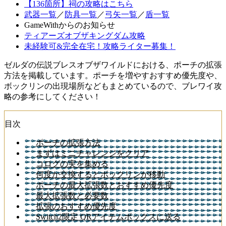
【136箇所】祠の攻略はこちら
武器一覧
／
防具一覧
／
弓矢一覧
／
盾一覧
GameWithからのお知らせ
ティアーズオブザキングダム攻略
未経験可&完全在宅！攻略ライター募集！
ゼルダの伝説ブレスオブザワイルドにおける、ポーチの拡張
方法を掲載しています。ポーチを増やすおすすめ優先度や、
ボックリンの出現場所などもまとめているので、ブレワイ攻
略の参考にしてください！
目次
ポーチの拡張方法
まずはミニチャレンジをクリア
コログの実を集める
何度か交換するとボックリンが移動
ポーチの最大拡張数とおすすめ優先度
最大拡張数と必要数
拡張のおすすめ優先度
Switch2限定 QRアイテムボックスに送る