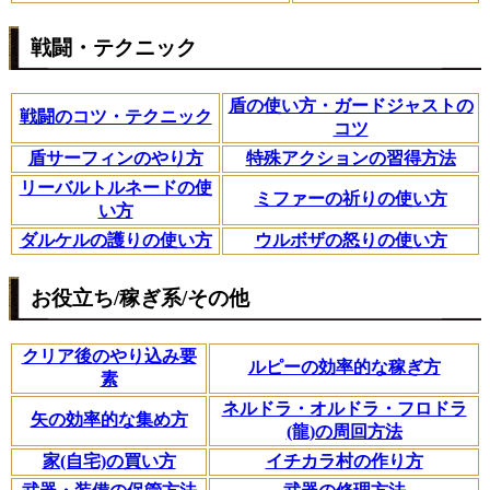
戦闘・テクニック
盾の使い方・ガードジャストの
戦闘のコツ・テクニック
コツ
盾サーフィンのやり方
特殊アクションの習得方法
リーバルトルネードの使
ミファーの祈りの使い方
い方
ダルケルの護りの使い方
ウルボザの怒りの使い方
お役立ち/稼ぎ系/その他
クリア後のやり込み要
ルピーの効率的な稼ぎ方
素
ネルドラ・オルドラ・フロドラ
矢の効率的な集め方
(龍)の周回方法
家(自宅)の買い方
イチカラ村の作り方