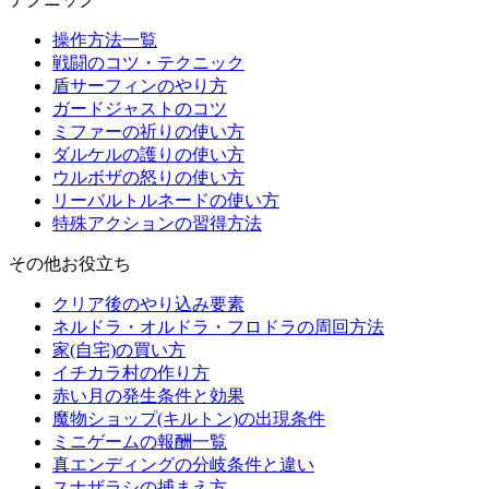
操作方法一覧
戦闘のコツ・テクニック
盾サーフィンのやり方
ガードジャストのコツ
ミファーの祈りの使い方
ダルケルの護りの使い方
ウルボザの怒りの使い方
リーバルトルネードの使い方
特殊アクションの習得方法
その他お役立ち
クリア後のやり込み要素
ネルドラ・オルドラ・フロドラの周回方法
家(自宅)の買い方
イチカラ村の作り方
赤い月の発生条件と効果
魔物ショップ(キルトン)の出現条件
ミニゲームの報酬一覧
真エンディングの分岐条件と違い
スナザラシの捕まえ方