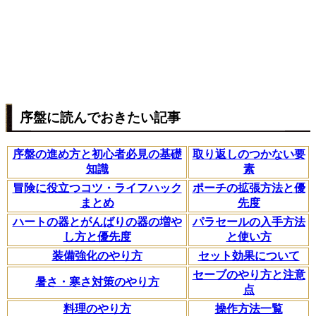
序盤に読んでおきたい記事
序盤の進め方と初心者必見の基礎
取り返しのつかない要
知識
素
冒険に役立つコツ・ライフハック
ポーチの拡張方法と優
まとめ
先度
ハートの器とがんばりの器の増や
パラセールの入手方法
し方と優先度
と使い方
装備強化のやり方
セット効果について
セーブのやり方と注意
暑さ・寒さ対策のやり方
点
料理のやり方
操作方法一覧