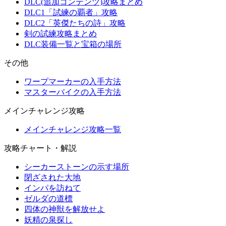
DLC(追加コンテンツ)攻略まとめ
DLC1「試練の覇者」攻略
DLC2「英傑たちの詩」攻略
剣の試練攻略まとめ
DLC装備一覧と宝箱の場所
その他
ワープマーカーの入手方法
マスターバイクの入手方法
メインチャレンジ攻略
メインチャレンジ攻略一覧
攻略チャート・解説
シーカーストーンの示す場所
閉ざされた大地
インパを訪ねて
ゼルダの道標
四体の神獣を解放せよ
妖精の泉探し