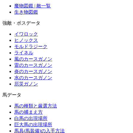
魔物図鑑 | 敵一覧
生き物図鑑
強敵・ボスデータ
イワロック
ヒノックス
モルドラジーク
ライネル
風のカースガノン
雷のカースガノン
炎のカースガノン
水のカースガノン
厄災ガノン
馬データ
馬の種類と厳選方法
馬の捕まえ方
白馬の出現場所
巨大馬の出現場所
馬具(馬装備)の入手方法