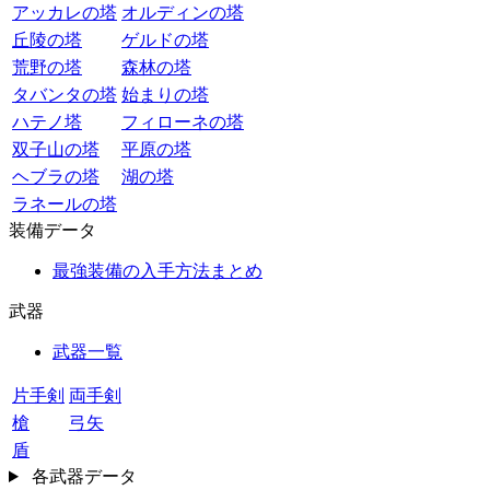
アッカレの塔
オルディンの塔
丘陵の塔
ゲルドの塔
荒野の塔
森林の塔
タバンタの塔
始まりの塔
ハテノ塔
フィローネの塔
双子山の塔
平原の塔
ヘブラの塔
湖の塔
ラネールの塔
装備データ
最強装備の入手方法まとめ
武器
武器一覧
片手剣
両手剣
槍
弓矢
盾
各武器データ