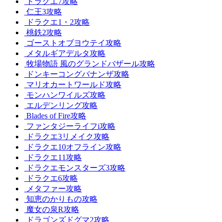
ドラクエ7攻略
仁王3攻略
ドラクエ1・2攻略
桃鉄2攻略
ゴーストオブヨウテイ攻略
メタルギアデルタ攻略
牧場物語 風のグランドバザール攻略
ドンキーコングバナンザ攻略
マリオカートワールド攻略
モンハンワイルズ攻略
エルデンリング攻略
Blades of Fire攻略
ファンタジーライフi攻略
ドラクエ3リメイク攻略
ドラクエ10オフライン攻略
ドラクエ11攻略
ドラクエモンスターズ3攻略
ドラクエ6攻略
メタファー攻略
知恵のかりもの攻略
魔女の泉R攻略
ドラゴンズドグマ2攻略