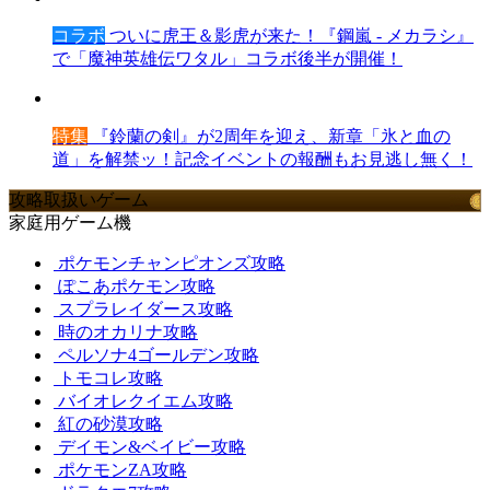
コラボ
ついに虎王＆影虎が来た！『鋼嵐 - メカラシ』
で「魔神英雄伝ワタル」コラボ後半が開催！
特集
『鈴蘭の剣』が2周年を迎え、新章「氷と血の
道」を解禁ッ！記念イベントの報酬もお見逃し無く！
攻略取扱いゲーム
家庭用ゲーム機
ポケモンチャンピオンズ攻略
ぽこあポケモン攻略
スプラレイダース攻略
時のオカリナ攻略
ペルソナ4ゴールデン攻略
トモコレ攻略
バイオレクイエム攻略
紅の砂漠攻略
デイモン&ベイビー攻略
ポケモンZA攻略