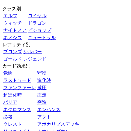
クラス別
エルフ
ロイヤル
ウィッチ
ドラゴン
ナイトメア
ビショップ
ネメシス
ニュートラル
レアリティ別
ブロンズ
シルバー
ゴールド
レジェンド
カード効果別
覚醒
守護
ラストワード
進化時
ファンファーレ
威圧
超進化時
疾走
バリア
突進
ネクロマンス
エンハンス
必殺
アクト
クレスト
アポカリプスデッキ