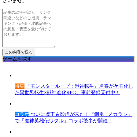
さいませ。
ゲームを探す
特集
『モンスターループ：獣神転生』名将がケモ化し
た異世界転生×獣神進化RPG。事前登録受付中！
コラボ
ついに虎王＆影虎が来た！『鋼嵐 - メカラシ』
で「魔神英雄伝ワタル」コラボ後半が開催！