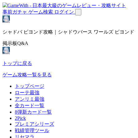
事前ガチャ
ゲーム検索
ログイン
シャドバ ビヨンド攻略｜シャドウバース ワールズ ビヨンド
掲示板Q&A
トップに戻る
ゲーム攻略一覧を見る
トップページ
ローテ最強
アンリミ最強
全カード一覧
8弾新カード一覧
2Pick
プレミアシリーズ
戦績管理ツール
リセマラ