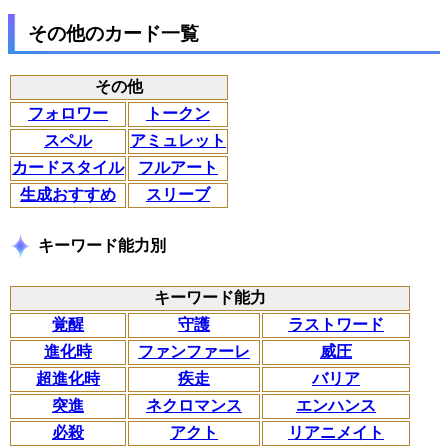
その他のカード一覧
その他
フォロワー
トークン
スペル
アミュレット
カードスタイル
フルアート
生成おすすめ
スリーブ
キーワード能力別
キーワード能力
覚醒
守護
ラストワード
進化時
ファンファーレ
威圧
超進化時
疾走
バリア
突進
ネクロマンス
エンハンス
必殺
アクト
リアニメイト