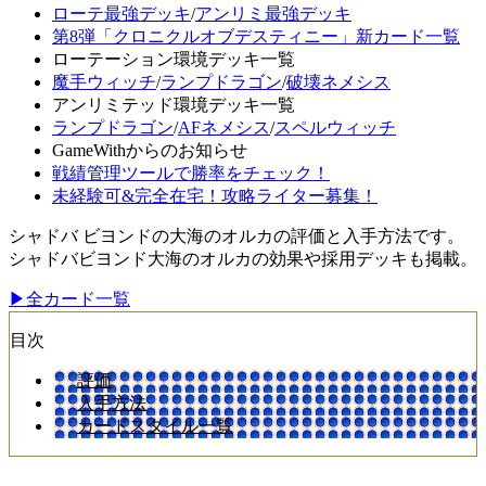
ローテ最強デッキ
/
アンリミ最強デッキ
第8弾「クロニクルオブデスティニー」新カード一覧
ローテーション環境デッキ一覧
魔手ウィッチ
/
ランプドラゴン
/
破壊ネメシス
アンリミテッド環境デッキ一覧
ランプドラゴン
/
AFネメシス
/
スペルウィッチ
GameWithからのお知らせ
戦績管理ツールで勝率をチェック！
未経験可&完全在宅！攻略ライター募集！
シャドバ ビヨンドの大海のオルカの評価と入手方法です。
シャドバビヨンド大海のオルカの効果や採用デッキも掲載。
▶全カード一覧
目次
評価
入手方法
カードスタイル一覧