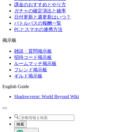
課金のおすすめとやり方
ガチャの確定演出と確率
日付更新と週更新はいつ？
バトルパスの報酬一覧
PCとスマホの連携方法
掲示板
雑談・質問掲示板
招待コード掲示板
ルームマッチ掲示板
フレンド掲示板
ギルド掲示板
English Guide
Shadowverse: World Beyond Wiki
検索