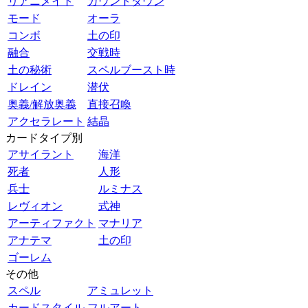
リアニメイト
カウントダウン
モード
オーラ
コンボ
土の印
融合
交戦時
土の秘術
スペルブースト時
ドレイン
潜伏
奥義/解放奥義
直接召喚
アクセラレート
結晶
カードタイプ別
アサイラント
海洋
死者
人形
兵士
ルミナス
レヴィオン
式神
アーティファクト
マナリア
アナテマ
土の印
ゴーレム
その他
スペル
アミュレット
カードスタイル
フルアート