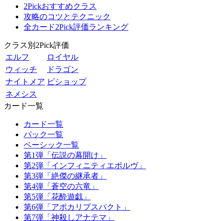
2Pickおすすめクラス
攻略のコツとテクニック
全カード2Pick評価ランキング
クラス別2Pick評価
エルフ
ロイヤル
ウィッチ
ドラゴン
ナイトメア
ビショップ
ネメシス
カード一覧
カード一覧
パック一覧
ベーシック一覧
第1弾「伝説の幕開け」
第2弾「インフィニティエボルヴ」
第3弾「絶傑の継承者」
第4弾「蒼空の六竜」
第5弾「花酔遊戯」
第6弾「アポカリプスパクト」
第7弾「神殺しアナテマ」