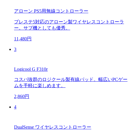
アローン PS5用無線コントローラー
プレステ5対応のアローン製ワイヤレスコントローラ
ー。サブ機としても優秀。
11,480円
3
Logicool G F310r
コスパ抜群のロジクール製有線パッド。幅広いPCゲー
ムを手軽に楽しめます。
2,860円
4
DualSense ワイヤレスコントローラー