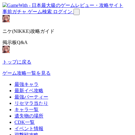
事前ガチャ
ゲーム検索
ログイン
ニケ(NIKKE)攻略ガイド
掲示板Q&A
トップに戻る
ゲーム攻略一覧を見る
最強キャラ
最新イベ攻略
最強パーティー
リセマラ当たり
キャラ一覧
遺失物の場所
CDK一覧
イベント情報
迎撃戦攻略