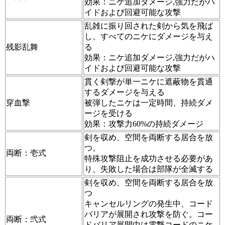
効果：ニケ追加ダメージ,強力だがハ
イドおよび回避可能な攻撃
乱雑に振り回された剣から気を飛ば
し、すべてのニケにダメージを与え
残影乱舞
る
効果：ニケ追加ダメージ,強力だがハ
イドおよび回避可能な攻撃
貫く剣撃が単一ニケに遮蔽物を貫通
するダメージを与える
穿血撃
被弾したニケは一定時間、持続ダメ
ージを受ける
効果：攻撃力60%の持続ダメージ
剣を収め、空間を両断する居合を放
つ。
両断：壱式
特殊攻撃阻止を成功させる必要があ
り、失敗した場合は部隊が全滅する
剣を収め、空間を両断する居合を放
つ
キャンセルリングの発生中、コード
バリアが展開され攻撃を防ぐ。コー
両断：弐式​​​
ドバリア展開中は電撃コードのニケ