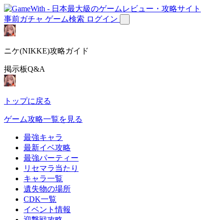
事前ガチャ
ゲーム検索
ログイン
ニケ(NIKKE)攻略ガイド
掲示板Q&A
トップに戻る
ゲーム攻略一覧を見る
最強キャラ
最新イベ攻略
最強パーティー
リセマラ当たり
キャラ一覧
遺失物の場所
CDK一覧
イベント情報
迎撃戦攻略