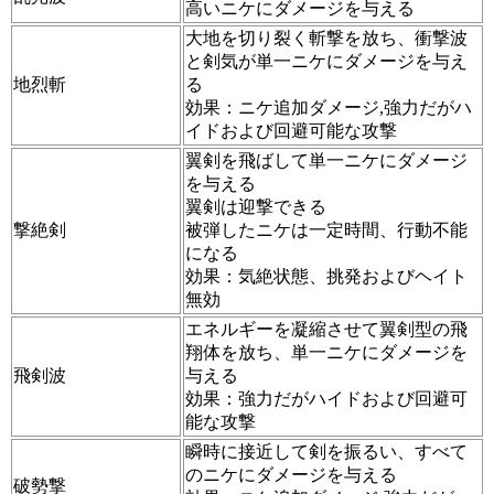
高いニケにダメージを与える
大地を切り裂く斬撃を放ち、衝撃波
と剣気が単一ニケにダメージを与え
地烈斬
る
効果：ニケ追加ダメージ,強力だがハ
イドおよび回避可能な攻撃
翼剣を飛ばして単一ニケにダメージ
を与える
翼剣は迎撃できる
撃絶剣
被弾したニケは一定時間、行動不能
になる
効果：気絶状態、挑発およびヘイト
無効
エネルギーを凝縮させて翼剣型の飛
翔体を放ち、単一ニケにダメージを
飛剣波
与える
効果：強力だがハイドおよび回避可
能な攻撃
瞬時に接近して剣を振るい、すべて
のニケにダメージを与える
破勢撃