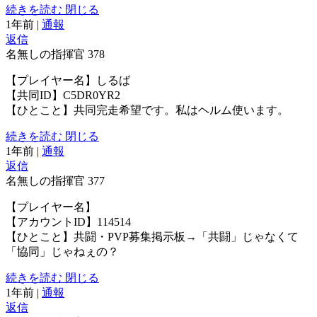
続きを読む
閉じる
1年前
|
通報
返信
名無しの指揮官
378
【プレイヤー名】しるば
【共同ID】C5DR0YR2
【ひとこと】共同完走希望です。私はヘルム使います。
続きを読む
閉じる
1年前
|
通報
返信
名無しの指揮官
377
【プレイヤー名】
【アカウントID】114514
【ひとこと】共闘・PVP募集掲示板→「共闘」じゃなくて
「協同」じゃねぇの？
続きを読む
閉じる
1年前
|
通報
返信