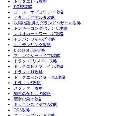
ドラクエ1・2攻略
桃鉄2攻略
ゴーストオブヨウテイ攻略
メタルギアデルタ攻略
牧場物語 風のグランドバザール攻略
ドンキーコングバナンザ攻略
マリオカートワールド攻略
モンハンワイルズ攻略
エルデンリング攻略
Blades of Fire攻略
ファンタジーライフi攻略
ドラクエ3リメイク攻略
ドラクエ10オフライン攻略
ドラクエ11攻略
ドラクエモンスターズ3攻略
ドラクエ6攻略
メタファー攻略
知恵のかりもの攻略
魔女の泉R攻略
ドラゴンズドグマ2攻略
TGS攻略
ステラーブレイド攻略