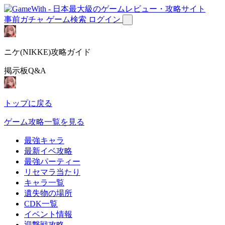
事前ガチャ
ゲーム検索
ログイン
ニケ(NIKKE)攻略ガイド
掲示板Q&A
トップに戻る
ゲーム攻略一覧を見る
最強キャラ
最新イベ攻略
最強パーティー
リセマラ当たり
キャラ一覧
遺失物の場所
CDK一覧
イベント情報
迎撃戦攻略