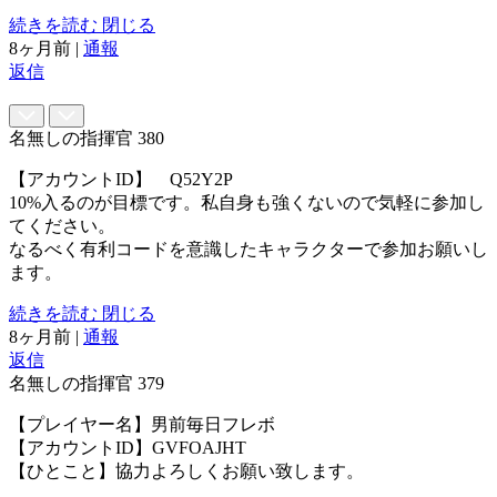
続きを読む
閉じる
8ヶ月前
|
通報
返信
名無しの指揮官
380
【アカウントID】 Q52Y2P
10%入るのが目標です。私自身も強くないので気軽に参加し
てください。
なるべく有利コードを意識したキャラクターで参加お願いし
ます。
続きを読む
閉じる
8ヶ月前
|
通報
返信
名無しの指揮官
379
【プレイヤー名】男前毎日フレボ
【アカウントID】GVFOAJHT
【ひとこと】協力よろしくお願い致します。