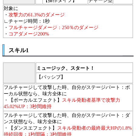
【操作タイプ】
チャージ型
対象に
・
攻撃力の61.3%のダメージ
∟チャージ時間：1秒
・
フルチャージダメージ：250％のダメージ
・
コアダメージ200%
スキル1
ミュージック、スタート！
【パッシブ】
フルチャージして攻撃した時、自分がステージパート：ボ
ーカル状態なら、味方全体に
・【ボーカルエフェクト】
スキル発動者基準で攻撃力
45.02%UP：3秒間維持
フルチャージして攻撃した時、自分がステージパート：ダ
ンス状態なら、味方全体に
・【ダンスエフェクト】
スキル発動者の最終最大HPの1.8%
持続回復：1秒間隔：3秒間維持