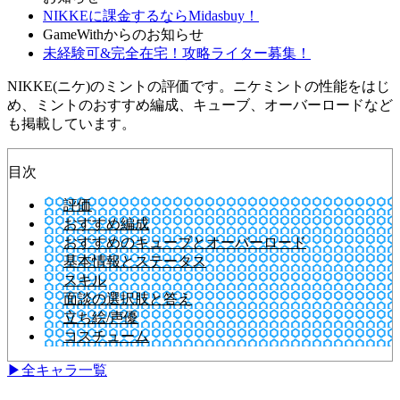
NIKKEに課金するならMidasbuy！
GameWithからのお知らせ
未経験可&完全在宅！攻略ライター募集！
NIKKE(ニケ)のミントの評価です。ニケミントの性能をはじ
め、ミントのおすすめ編成、キューブ、オーバーロードなど
も掲載しています。
目次
評価
おすすめ編成
おすすめのキューブとオーバーロード
基本情報とステータス
スキル
面談の選択肢と答え
立ち絵/声優
コスチューム
▶全キャラ一覧