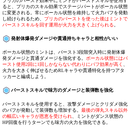
プリカのバースト効果中にミントがバーストスキルを使用す
ると、プリカのスキル効果でステージパートがボーカル状態
に変更される。常にボーカル状態を維持して火力バフを発動
し続けられるため、
プリカのバーストを使った後はミントで
バーストスキルを回す運用が火力を大きく上げられる
。
発射体爆発ダメージや貫通持ちキャラと相性がいい
ボーカル状態のミントは、バースト3段階突入時に発射体爆
発ダメージと貫通ダメージを強化する。
ボーカル状態にはバ
ースト使用2回に1回しかならない代わりにバフ効果が高く
、
火力を大きく伸ばせるためRLキャラや貫通特化を持つアタ
ッカーと編成しよう。
バーストスキルで味方のダメージと装弾数を強化
バーストスキルを使用すると、攻撃ダメージとクリダメ強化
のバフが発動して装弾数も増加する。
最後の弾丸スキル以外
の幅広いキャラが恩恵を受けられ
、ミントがダンス状態の
HP回復を行うターンでも味方の火力を強化できる。