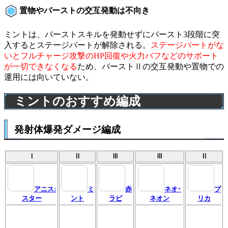
置物やバーストの交互発動は不向き
ミントは、バーストスキルを発動せずにバースト3段階に突
入するとステージパートが解除される。
ステージパートがな
いとフルチャージ攻撃のHP回復や火力バフなどのサポート
が一切できなくなる
ため、バーストⅡの交互発動や置物での
運用には向いていない。
ミントのおすすめ編成
発射体爆発ダメージ編成
Ⅰ
Ⅱ
Ⅲ
Ⅲ
Ⅱ
アニス:
ミ
赤
ネオ･
プ
スター
ント
ラピ
ネオン
リカ