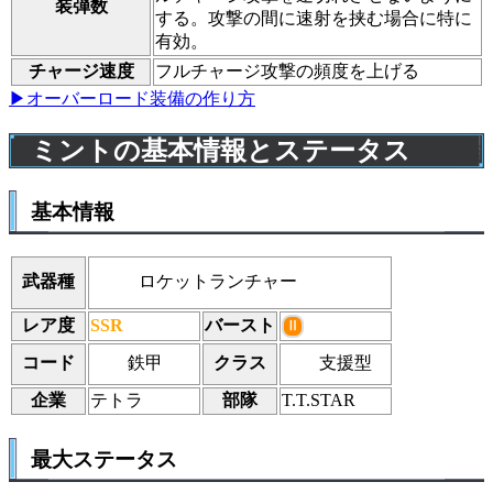
装弾数
する。攻撃の間に速射を挟む場合に特に
有効。
チャージ速度
フルチャージ攻撃の頻度を上げる
▶オーバーロード装備の作り方
ミントの基本情報とステータス
基本情報
ロケットランチャー
武器種
レア度
SSR
バースト
Ⅱ
鉄甲
支援型
コード
クラス
企業
テトラ
部隊
T.T.STAR
最大ステータス