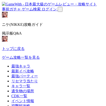
事前ガチャ
ゲーム検索
ログイン
ニケ(NIKKE)攻略ガイド
掲示板Q&A
トップに戻る
ゲーム攻略一覧を見る
最強キャラ
最新イベ攻略
最強パーティー
リセマラ当たり
キャラ一覧
遺失物の場所
CDK一覧
イベント情報
迎撃戦攻略