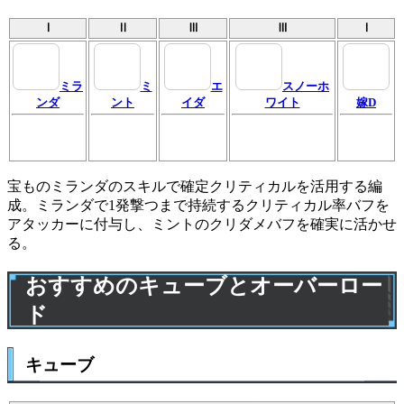
Ⅰ
Ⅱ
Ⅲ
Ⅲ
Ⅰ
ミラ
ミ
エ
スノーホ
ンダ
ント
イダ
ワイト
嫁D
宝ものミランダのスキルで確定クリティカルを活用する編
成。ミランダで1発撃つまで持続するクリティカル率バフを
アタッカーに付与し、ミントのクリダメバフを確実に活かせ
る。
おすすめのキューブとオーバーロー
ド
キューブ