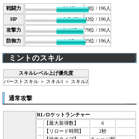
戦闘力
20,051
48
位 / 196人
HP
647,453
32
位 / 196人
攻撃力
21,307
79
位 / 196人
防御力
4,485
25
位 / 196人
ミントのスキル
スキルレベル上げ優先度
バーストスキル ＞ スキル1 ＞ スキル2
通常攻撃
RL/ロケットランチャー
【最大装弾数】
6
【リロード時間】
2秒