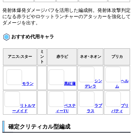
発射体爆発ダメージバフを活用した編成例。発射体攻撃判定
になる赤ラピやロケットランチャーのアタッカーを強化して
ダメージを出す。
おすすめ代用キャラ
ミ
アニス:スター
ン
赤ラピ
ネオ･ネオン
プリカ
ト
シン
ヘル
モラン
黒紅蓮
デレラ
ム
リトルマ
ベステ
ラプ
プリ
ーメイド
ィーTU
ラス
バティ
確定クリティカル型編成