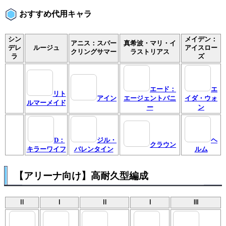
おすすめ代用キャラ
シン
メイデン：
アニス：スパー
真希波・マリ・イ
デレ
ルージュ
アイスロー
クリングサマー
ラストリアス
ラ
ズ
エード：
エ
リト
アイン
エージェントバニ
イダ・ウォ
ルマーメイド
ー
ン
D：
ジル・
ヘ
クラウン
キラーワイフ
バレンタイン
ルム
【アリーナ向け】高耐久型編成
Ⅱ
Ⅰ
Ⅱ
Ⅰ
Ⅲ