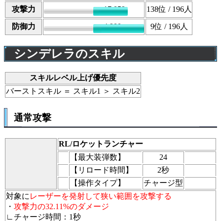
攻撃力
17,059
138
位 / 196人
防御力
4,900
9
位 / 196人
シンデレラのスキル
スキルレベル上げ優先度
バーストスキル ＝ スキル1 ＞ スキル2
通常攻撃
RL/ロケットランチャー
【最大装弾数】
24
【リロード時間】
2秒
【操作タイプ】
チャージ型
対象に
レーザーを発射して狭い範囲を攻撃する
・
攻撃力の32.11%のダメージ
∟チャージ時間：1秒