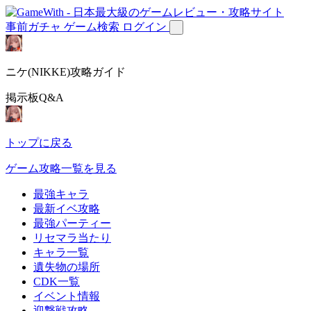
事前ガチャ
ゲーム検索
ログイン
ニケ(NIKKE)攻略ガイド
掲示板Q&A
トップに戻る
ゲーム攻略一覧を見る
最強キャラ
最新イベ攻略
最強パーティー
リセマラ当たり
キャラ一覧
遺失物の場所
CDK一覧
イベント情報
迎撃戦攻略