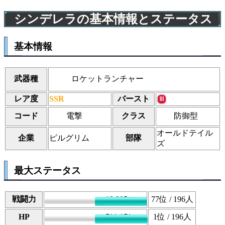
シンデレラの基本情報とステータス
基本情報
ロケットランチャー
武器種
レア度
SSR
バースト
Ⅲ
電撃
防御型
コード
クラス
オールドテイル
企業
ピルグリム
部隊
ズ
最大ステータス
戦闘力
19,905
77
位 / 196人
HP
711,171
1
位 / 196人