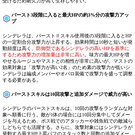
受けるため耐久力が高く生存しやすい。
バースト3段階に入ると最大HPの約3%分の攻撃力アッ
プ
シンデレラは、バーストⅡスキル使用後の3段階に入るとHP
の一定割合分攻撃力が上昇する。効果時間は10秒と短いが発
動頻度は高く、
防御型であるシンデレラの高いHPを基準に
するため攻撃力の増加量は非常に高い
。味方の最大HPを増
やせるルージュやマストとの相性が非常に高いが、マストの
効果対象は「攻撃力が高い2名」のため素の攻撃力が低いシ
ンデレラは編成メンバーやオバロ装備で攻撃力を盛って調整
する必要がある。
バーストスキルは10回攻撃と追加ダメージで威力が高い
シンデレラのバーストスキルは、10回の攻撃をランダムな対
象へ順番に行う。敵が1体の場合には10回分集中してダメー
ジを与えるため、ボス戦でのアタッカーや雑魚戦での敵減ら
しどちらでも活躍する。さらに、攻撃対象にはシンデレラが
発動する最大HP上昇バフのスタック数と同数の追加ダメー