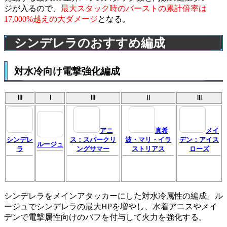
ジが入るので、
最大スタック時のバーストの累計倍率は
17,000%越えの大ダメージ
となる。
シンデレラのおすすめ編成
対水冷向け電撃強化編成
Ⅲ
Ⅰ
Ⅲ
Ⅱ
Ⅲ
アニ
真希
メイ
シンデレ
ス：スパークリ
波・マリ・イラ
デン：アイス
ルージュ
ラ
ングサマー
ストリアス
ローズ
シンデレラをメインアタッカーにした対水冷属性の編成。ル
ージュでシンデレラの最大HPを増やし、水着アニスやメイ
デンで電撃属性向けのバフを付与して火力を強化する。