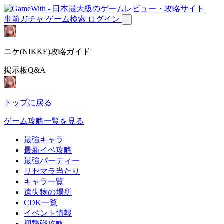
事前ガチャ
ゲーム検索
ログイン
ニケ(NIKKE)攻略ガイド
掲示板Q&A
トップに戻る
ゲーム攻略一覧を見る
最強キャラ
最新イベ攻略
最強パーティー
リセマラ当たり
キャラ一覧
遺失物の場所
CDK一覧
イベント情報
迎撃戦攻略