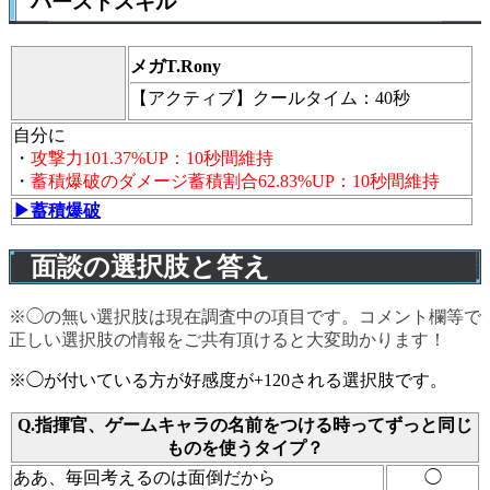
バーストスキル
メガT.Rony
【アクティブ】
クールタイム：40秒
自分に
・
攻撃力101.37%UP：10秒間維持
・
蓄積爆破のダメージ蓄積割合62.83%UP：10秒間維持
▶蓄積爆破
面談の選択肢と答え
※◯の無い選択肢は現在調査中の項目です。コメント欄等で
正しい選択肢の情報をご共有頂けると大変助かります！
※◯が付いている方が好感度が+120される選択肢です。
Q.指揮官、ゲームキャラの名前をつける時ってずっと同じ
ものを使うタイプ？
ああ、毎回考えるのは面倒だから
◯