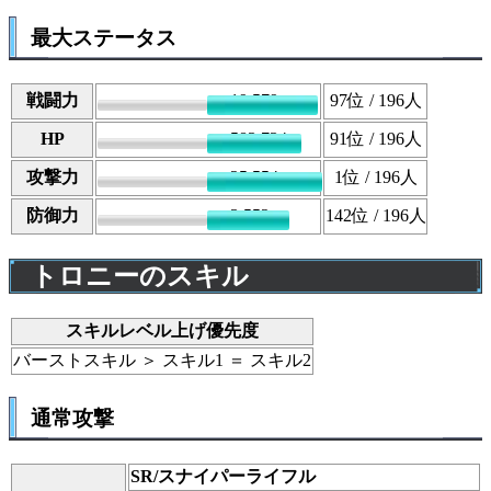
最大ステータス
戦闘力
19,579
97
位 / 196人
HP
583,734
91
位 / 196人
攻撃力
25,554
1
位 / 196人
防御力
3,552
142
位 / 196人
トロニーのスキル
スキルレベル上げ優先度
バーストスキル ＞ スキル1 ＝ スキル2
通常攻撃
SR/スナイパーライフル