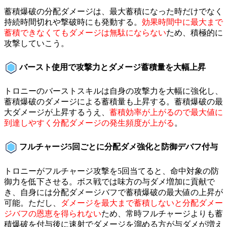
蓄積爆破の分配ダメージは、最大蓄積になった時だけでなく
持続時間切れや撃破時にも発動する。
効果時間中に最大まで
蓄積できなくてもダメージは無駄にならない
ため、積極的に
攻撃していこう。
バースト使用で攻撃力とダメージ蓄積量を大幅上昇
トロニーのバーストスキルは自身の攻撃力を大幅に強化し、
蓄積爆破のダメージによる蓄積量も上昇する。蓄積爆破の最
大ダメージが上昇するうえ、
蓄積効率が上がるので最大値に
到達しやすく分配ダメージの発生頻度が上がる
。
フルチャージ5回ごとに分配ダメ強化と防御デバフ付与
トロニーがフルチャージ攻撃を5回当てると、命中対象の防
御力を低下させる。ボス戦では味方の与ダメ増加に貢献で
き、自身には分配ダメージバフで蓄積爆破の最大値の上昇が
可能。ただし、
ダメージを最大まで蓄積しないと分配ダメー
ジバフの恩恵を得られない
ため、常時フルチャージよりも蓄
積爆破を付与後に速射でダメージを溜める方が与ダメが増え