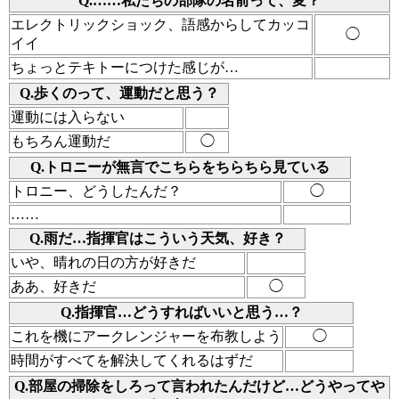
Q.……私たちの部隊の名前って、変？
エレクトリックショック、語感からしてカッコ
◯
イイ
ちょっとテキトーにつけた感じが…
Q.歩くのって、運動だと思う？
運動には入らない
もちろん運動だ
◯
Q.トロニーが無言でこちらをちらちら見ている
トロニー、どうしたんだ？
◯
……
Q.雨だ…指揮官はこういう天気、好き？
いや、晴れの日の方が好きだ
ああ、好きだ
◯
Q.指揮官…どうすればいいと思う…？
これを機にアークレンジャーを布教しよう
◯
時間がすべてを解決してくれるはずだ
Q.部屋の掃除をしろって言われたんだけど…どうやってや