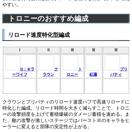
やすい。
トロニーのおすすめ編成
リロード速度特化型編成
Ⅰ
Ⅱ
Ⅲ
Ⅲ
Ⅲ
D：キラ
ク
ト
プリ
ーワイフ
ラウン
ロニー
紅蓮
バティ
クラウンとプリバティのリロード速度バフで高速リロードに
特化した編成。リロード時間を大きく減らすことで、トロニ
ーの攻撃頻度を上げて蓄積爆破のダメージ蓄積を速める。ま
た、敵の攻撃が激しいステージではバーストⅢのキャラをヒ
ーラーに変えると部隊の安定性が上がる。