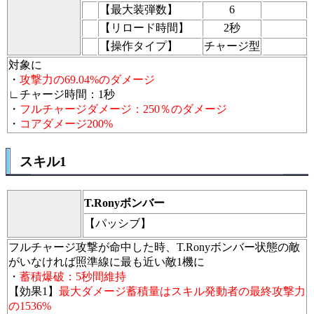
【最大装弾数】
6
【リロード時間】
2秒
【操作タイプ】
チャージ型
対象に
・
攻撃力の69.04%のダメージ
∟チャージ時間：1秒
・
フルチャージダメージ：250％のダメージ
・
コアダメージ200%
スキル1
T.Ronyボンバー
【パッシブ】
フルチャージ攻撃が命中した時、T.Ronyボンバー状態の敵
がいなければ照準線に最も近い敵1機に
・
蓄積爆破：5秒間維持
【効果1】
最大ダメージ蓄積量はスキル発動者の最終攻撃力
の1536%