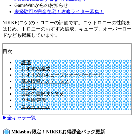
GameWithからのお知らせ
未経験可&完全在宅！攻略ライター募集！
NIKKE(ニケ)のトロニーの評価です。ニケトロニーの性能を
はじめ、トロニーのおすすめ編成、キューブ、オーバーロー
ドなども掲載しています。
目次
評価
おすすめ編成
おすすめのキューブとオーバーロード
基本情報とステータス
スキル
面談の選択肢と答え
立ち絵/声優
コスチューム
▶全キャラ一覧
Midasbuy限定！NIKKEお得課金パック更新