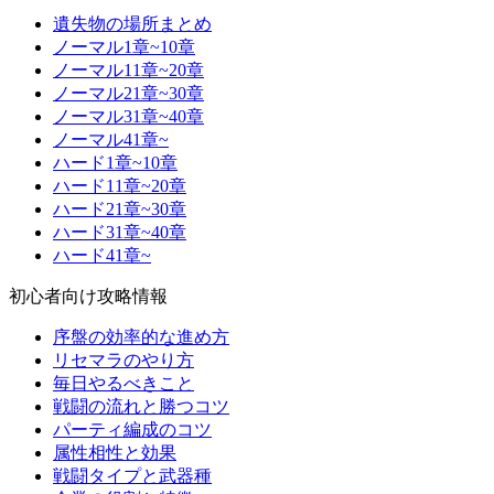
遺失物の場所まとめ
ノーマル1章~10章
ノーマル11章~20章
ノーマル21章~30章
ノーマル31章~40章
ノーマル41章~
ハード1章~10章
ハード11章~20章
ハード21章~30章
ハード31章~40章
ハード41章~
初心者向け攻略情報
序盤の効率的な進め方
リセマラのやり方
毎日やるべきこと
戦闘の流れと勝つコツ
パーティ編成のコツ
属性相性と効果
戦闘タイプと武器種