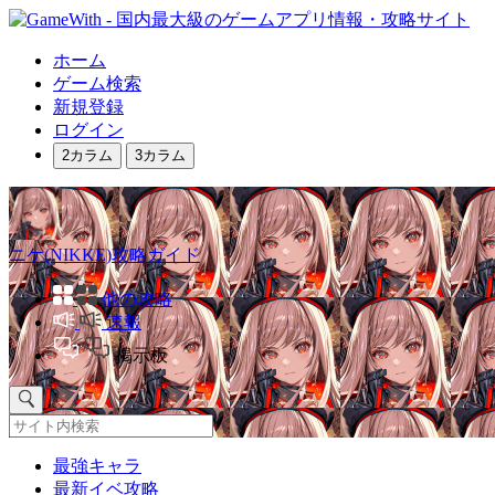
ホーム
ゲーム検索
新規登録
ログイン
2カラム
3カラム
ニケ(NIKKE)攻略ガイド
他の攻略
速報
掲示板
最強キャラ
最新イベ攻略