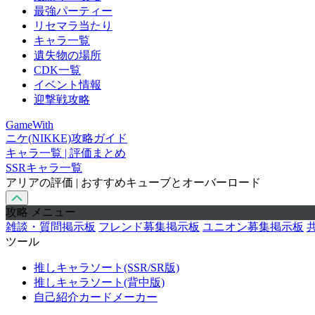
最強パーティー
リセマラ当たり
キャラ一覧
遺失物の場所
CDK一覧
イベント情報
迎撃戦攻略
GameWith
ニケ(NIKKE)攻略ガイド
キャラ一覧 | 評価まとめ
SSRキャラ一覧
アリアの評価 | おすすめキューブとオーバーロード
攻略 メニュー
雑談・質問掲示板
フレンド募集掲示板
ユニオン募集掲示板
ツール
推しキャラソート(SSR/SR版)
推しキャラソート(背中版)
自己紹介カードメーカー