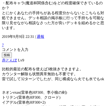
・配布キャラ(魔道杯関係含む)をどの程度確保できているの
か？
とにかくあなたの手持ちがある程度分からないとこちらも対
処できません。デッキ相談の掲示板に行って手持ちを可能な
限り見せながら相談なさった方が良いデッキを組めるかと思
います。
2019年9月9日 22:31 |
通報
7
コメントを入力
投稿
赤とんぼ
Lv9
比較的最近の配布を使えば3枚抜きできますよ。
カウンター解除も状態異常無効も不要です。
雷で試して32ターンでしたが、同じ構成なら火でも水でもok
ネオンexas(雷単色HP300、李小狼の剣)
トリテン(雷単色HP300、クロード)
イアデル(雷単色HP300×2)