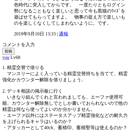
色時代に突入してからです。 一度たりともログイン
勢になることもなく楽しいと思って今も黒猫のｳｨｽﾞを
遊ばせてもらってますよ。 物事の捉え方で楽しいも
のを楽しくなくしてしまわないように。です。
2019年9月10日 13:33 |
通報
コメントを入力
投稿
you
Lv68
1. 精霊交替で借りる
マンスリーによく入っている精霊交替持ちを当てて、精霊
強化かカウンター解除を借りましょう。
2. デッキ相談の掲示板に行く
いきなり組んでくれと言われましても、エーファ使用可
能、カウンター解除無しでとしか書いておられないので他の
精霊は何なら使ってよいのか分かりません。
・エーファ以外にはステータスアップ精霊強化などの耐久力
を上げられるキャラはいるのか？
・アタッカーとして40ch、蓄積印、蓄積聖等は使えるのか？