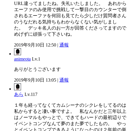
URL違ってましたね。失礼いたしました。 あれから
エーファのみ使用で挑戦して一撃目のカウンターで倒
されるエーファを何回も見てたら少しだけ質問者さん
のうなだれる気持ちもわからなくない気がしまし
た。 デッキ名人のお一方が回答くださってますので
めげずに頑張って下さいね。
2019年9月10日 12:50 |
通報
animeota
Lv.1
ありがとうございます
2019年9月10日 13:05 |
通報
あら
Lv.117
１年も経ってなくてカムシーナのシクレをしてるのは
私からすると凄い事ですよ。 私なんかだと三年以上
はノーマルもやっとで、できてもハードの最初辺りで
イベントコンプなんて夢のまた夢でしたもの。 やっ
とイベントコンプできるようになったのは２年前の単