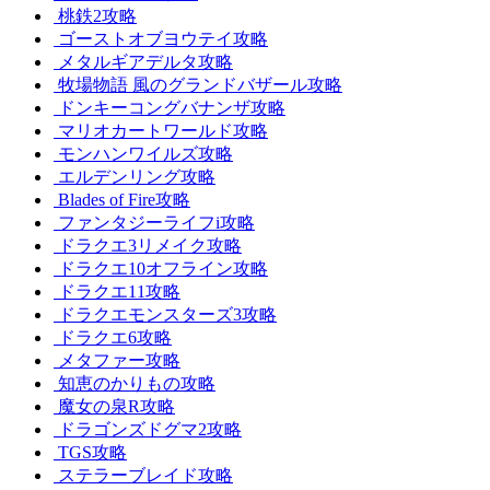
桃鉄2攻略
ゴーストオブヨウテイ攻略
メタルギアデルタ攻略
牧場物語 風のグランドバザール攻略
ドンキーコングバナンザ攻略
マリオカートワールド攻略
モンハンワイルズ攻略
エルデンリング攻略
Blades of Fire攻略
ファンタジーライフi攻略
ドラクエ3リメイク攻略
ドラクエ10オフライン攻略
ドラクエ11攻略
ドラクエモンスターズ3攻略
ドラクエ6攻略
メタファー攻略
知恵のかりもの攻略
魔女の泉R攻略
ドラゴンズドグマ2攻略
TGS攻略
ステラーブレイド攻略