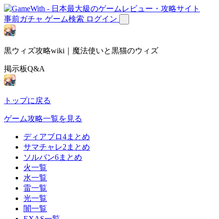
事前ガチャ
ゲーム検索
ログイン
黒ウィズ攻略wiki｜魔法使いと黒猫のウィズ
掲示板Q&A
トップに戻る
ゲーム攻略一覧を見る
ディアブロ4まとめ
サマチャレ2まとめ
ソルバン6まとめ
火一覧
水一覧
雷一覧
光一覧
闇一覧
EXAS一覧