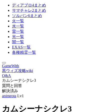
ディアブロ4まとめ
サマチャレ2まとめ
ソルバン6まとめ
火一覧
水一覧
雷一覧
光一覧
闇一覧
EXAS一覧
各種精霊一覧
GameWith
黒ウィズ攻略wiki
Q&A
カムシーナシクレ3
質問と回答
解決済み
animeota
Lv1
カムシーナシクレ3