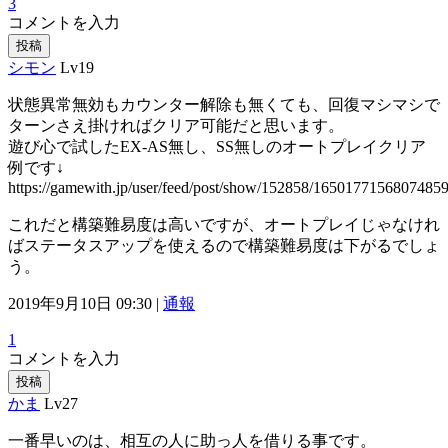
3
コメントを入力
投稿
シモン
Lv19
状態異常無効もカウンター解除も無くても、回復マシマシで
ターンさえ掛ければクリア可能だと思います。
遊び心で試したEX-AS無し、SS無しのオートプレイクリア
例です↓
https://gamewith.jp/user/feed/post/show/152858/1650177156807485
これだと構築難易度は高いですが、オートプレイじゃなけれ
ばステータスアップを使えるので構築難易度は下がるでしょ
う。
2019年9月10日 09:30 |
通報
1
コメントを入力
投稿
かま
Lv27
一番早いのは、相互の人に助っ人を借りる事です。