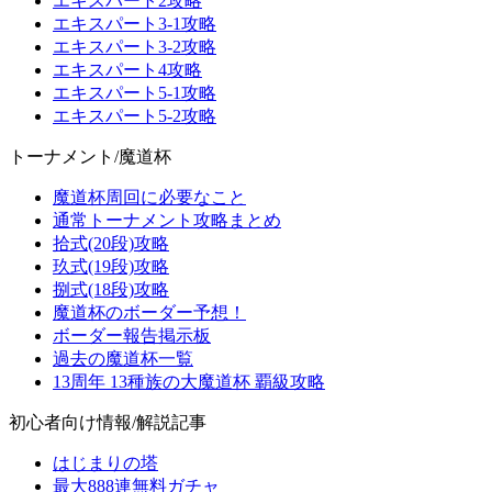
エキスパート2攻略
エキスパート3-1攻略
エキスパート3-2攻略
エキスパート4攻略
エキスパート5-1攻略
エキスパート5-2攻略
トーナメント/魔道杯
魔道杯周回に必要なこと
通常トーナメント攻略まとめ
拾式(20段)攻略
玖式(19段)攻略
捌式(18段)攻略
魔道杯のボーダー予想！
ボーダー報告掲示板
過去の魔道杯一覧
13周年 13種族の大魔道杯 覇級攻略
初心者向け情報/解説記事
はじまりの塔
最大888連無料ガチャ