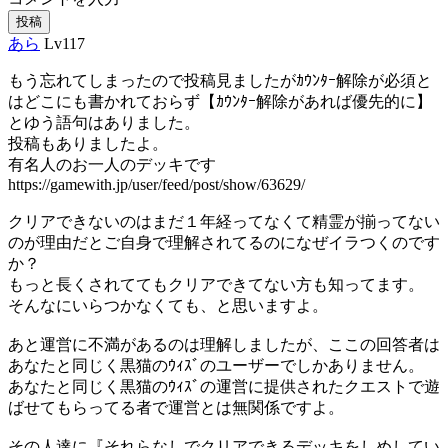
投稿
あら
Lv117
もう忘れてしまったので投稿見ましたがｶｳﾝﾀｰ解除が必須と
はどこにも書かれておらず【ｶｳﾝﾀｰ解除があれば優先的に】
とゆう語句はありました。
投稿もありましたよ。
有名人のお一人のデッキです
https://gamewith.jp/user/feed/post/show/63629/
クリアできないのはまだ１年経ってなくて精霊が揃ってない
のが理由だとご自身で理解されてるのになぜイラつくのです
か？
もっと長くされててもクリアできてない方も知ってます。
そんなにいらつかなくても、と思いますよ。
あと運営に不満があるのは理解しましたが、ここの回答者は
あなたと同じく黒猫のｳｨｽﾞのユーザーでしかありません。
あなたと同じく黒猫のｳｨｽﾞの運営に提供されたクエストで遊
ばせてもらってる者で運営とは無関係ですよ。
その人達に『それらなしでクリアできるデッキをしめしてい