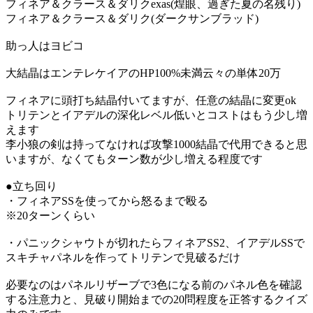
フィネア＆クラース＆ダリクexas(煌眼、過ぎた夏の名残り)
フィネア＆クラース＆ダリク(ダークサンブラッド)
助っ人はヨビコ
大結晶はエンテレケイアのHP100%未満云々の単体20万
フィネアに頭打ち結晶付いてますが、任意の結晶に変更ok
トリテンとイアデルの深化レベル低いとコストはもう少し増
えます
李小狼の剣は持ってなければ攻撃1000結晶で代用できると思
いますが、なくてもターン数が少し増える程度です
●立ち回り
・フィネアSSを使ってから怒るまで殴る
※20ターンくらい
・パニックシャウトが切れたらフィネアSS2、イアデルSSで
スキチャパネルを作ってトリテンで見破るだけ
必要なのはパネルリザーブで3色になる前のパネル色を確認
する注意力と、見破り開始までの20問程度を正答するクイズ