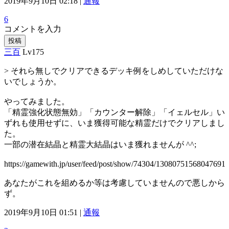
2019年9月10日 02:18 |
通報
6
コメントを入力
投稿
三百
Lv175
> それら無しでクリアできるデッキ例をしめしていただけな
いでしょうか。
やってみました。
「精霊強化状態無効」「カウンター解除」「イェルセル」い
ずれも使用せずに、いま獲得可能な精霊だけでクリアしまし
た。
一部の潜在結晶と精霊大結晶はいま獲れませんが ^^;
https://gamewith.jp/user/feed/post/show/74304/13080751568047691
あなたがこれを組めるか等は考慮していませんので悪しから
ず。
2019年9月10日 01:51 |
通報