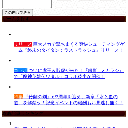
ゲームを探す
リリース
巨大メカで撃ちまくる爽快シューティングゲ
ーム『終末のタイタン：ラストラッシュ』リリース！
コラボ
ついに虎王＆影虎が来た！『鋼嵐 - メカラシ』
で「魔神英雄伝ワタル」コラボ後半が開催！
特集
『鈴蘭の剣』が2周年を迎え、新章「氷と血の
道」を解禁ッ！記念イベントの報酬もお見逃し無く！
攻略記事ランキング