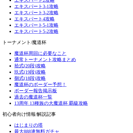
エキスパート2攻略
エキスパート3-1攻略
エキスパート3-2攻略
エキスパート4攻略
エキスパート5-1攻略
エキスパート5-2攻略
トーナメント/魔道杯
魔道杯周回に必要なこと
通常トーナメント攻略まとめ
拾式(20段)攻略
玖式(19段)攻略
捌式(18段)攻略
魔道杯のボーダー予想！
ボーダー報告掲示板
過去の魔道杯一覧
13周年 13種族の大魔道杯 覇級攻略
初心者向け情報/解説記事
はじまりの塔
最大888連無料ガチャ