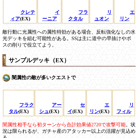
クレテ
イ
フラ
リ
エ
ィア
(EX)
ーニア
クタル
ュオン
リン
敵行動に光属性への属性特効がある場合、反転強化なしの水
光デッキを組む可能性がある。SSは主に道中の早抜けやボ
スの削りで役立てよう。
サンプルデッキ（EX）
闇属性の敵が多いクエストで
フラク
アー
セ
エ
リ
タル
(EX)
シュ
(EX)
イ
(EX)
リン
(EX)
フィル
闇属性相手なら初ターンから合計効果値2720で攻撃可能
。状
況は限られるが、ガチャ産のアタッカー以上の活躍が見込め
る。