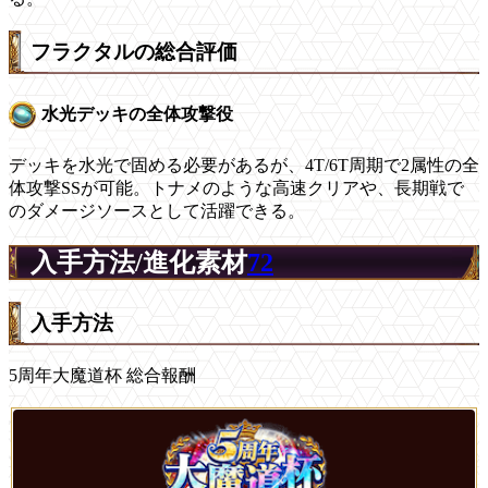
フラクタルの総合評価
水光デッキの全体攻撃役
デッキを水光で固める必要があるが、4T/6T周期で2属性の全
体攻撃SSが可能。トナメのような高速クリアや、長期戦で
のダメージソースとして活躍できる。
入手方法/進化素材
72
入手方法
5周年大魔道杯 総合報酬