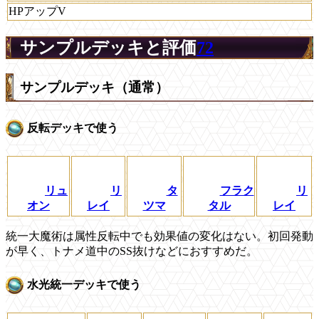
HPアップV
サンプルデッキと評価
72
サンプルデッキ（通常）
反転デッキで使う
リュ
リ
タ
フラク
リ
オン
レイ
ツマ
タル
レイ
統一大魔術は属性反転中でも効果値の変化はない。初回発動
が早く、トナメ道中のSS抜けなどにおすすめだ。
水光統一デッキで使う