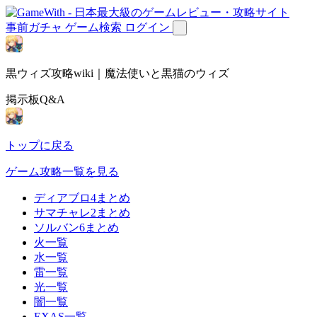
事前ガチャ
ゲーム検索
ログイン
黒ウィズ攻略wiki｜魔法使いと黒猫のウィズ
掲示板Q&A
トップに戻る
ゲーム攻略一覧を見る
ディアブロ4まとめ
サマチャレ2まとめ
ソルバン6まとめ
火一覧
水一覧
雷一覧
光一覧
闇一覧
EXAS一覧