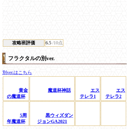
攻略班評価
6.5
/10点
フラクタルの別ver.
別ver.はこちら
黄金
魔道杯神話
エス
エス
の魔道杯
テレラ1
テレラ2
5周
黒ウィズダン
年魔道杯
ジョンGA2021