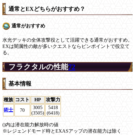
通常とEXどちらがおすすめ？
通常がおすすめ
水光デッキの全体攻撃役として活躍できる通常がおすすめ。
EXは闇属性の敵が多いクエストならピンポイントで役立て
る。
フラクタルの性能
72
基本情報
種族
コスト
HP
攻撃力
3005
5418
術士
70
(3505)
(6418)
()内は潜在能力解放時の値
※レジェンドモード時とEXASアップの潜在能力は除く