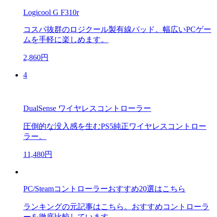
Logicool G F310r
コスパ抜群のロジクール製有線パッド。幅広いPCゲー
ムを手軽に楽しめます。
2,860円
4
DualSense ワイヤレスコントローラー
圧倒的な没入感を生むPS5純正ワイヤレスコントロー
ラー。
11,480円
PC/Steamコントローラーおすすめ20選はこちら
ランキングの元記事はこちら。おすすめコントローラ
ーを徹底比較しています