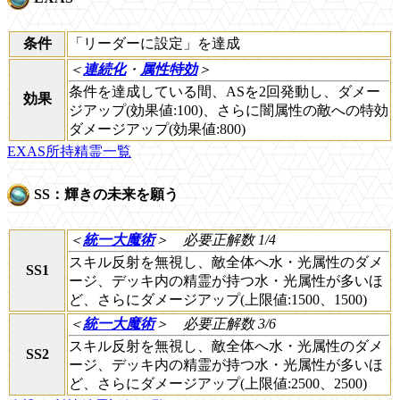
条件
「リーダーに設定」を達成
＜
連続化
・
属性特効
＞
条件を達成している間、ASを2回発動し、ダメー
効果
ジアップ(効果値:100)、さらに闇属性の敵への特効
ダメージアップ(効果値:800)
EXAS所持精霊一覧
SS：輝きの未来を願う
＜
統一大魔術
＞
必要正解数 1/4
スキル反射を無視し、敵全体へ水・光属性のダメ
SS1
ージ、デッキ内の精霊が持つ水・光属性が多いほ
ど、さらにダメージアップ(上限値:1500、1500)
＜
統一大魔術
＞
必要正解数 3/6
スキル反射を無視し、敵全体へ水・光属性のダメ
SS2
ージ、デッキ内の精霊が持つ水・光属性が多いほ
ど、さらにダメージアップ(上限値:2500、2500)