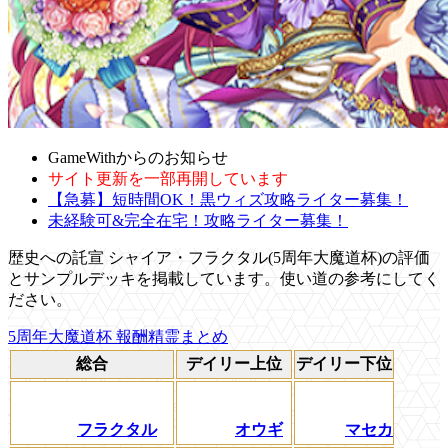
GameWithからのお知らせ
サイト更新を一部再開しています
【急募】短時間OK！黒ウィズ攻略ライター募集！
未経験可&完全在宅！攻略ライター募集！
歴史への託宣 シャイア・フラクタル(5周年大魔道杯)の評価
とサンプルデッキを掲載しています。使い道の参考にしてく
ださい。
5周年大魔道杯 報酬精霊まとめ
総合
デイリー上位
デイリー下位
フラクタル
オウギ
マセカ