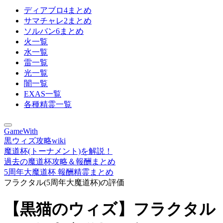
ディアブロ4まとめ
サマチャレ2まとめ
ソルバン6まとめ
火一覧
水一覧
雷一覧
光一覧
闇一覧
EXAS一覧
各種精霊一覧
GameWith
黒ウィズ攻略wiki
魔道杯(トーナメント)を解説！
過去の魔道杯攻略＆報酬まとめ
5周年大魔道杯 報酬精霊まとめ
フラクタル(5周年大魔道杯)の評価
【黒猫のウィズ】フラクタル