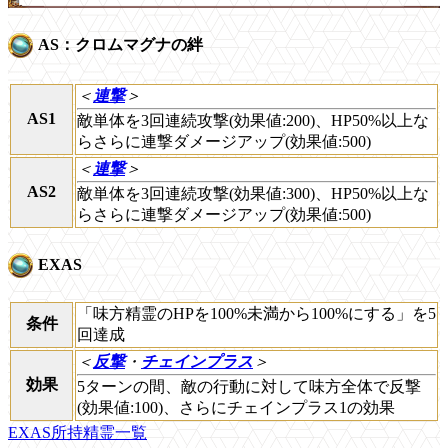
AS：クロムマグナの絆
＜
連撃
＞
AS1
敵単体を3回連続攻撃(効果値:200)、HP50%以上な
らさらに連撃ダメージアップ(効果値:500)
＜
連撃
＞
AS2
敵単体を3回連続攻撃(効果値:300)、HP50%以上な
らさらに連撃ダメージアップ(効果値:500)
EXAS
「味方精霊のHPを100%未満から100%にする」を5
条件
回達成
＜
反撃
・
チェインプラス
＞
効果
5ターンの間、敵の行動に対して味方全体で反撃
(効果値:100)、さらにチェインプラス1の効果
EXAS所持精霊一覧