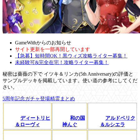
GameWithからのお知らせ
サイト更新を一部再開しています
【急募】短時間OK！黒ウィズ攻略ライター募集！
未経験可&完全在宅！攻略ライター募集！
秘密は薔薇の下で イツキ＆リンカ(5th Anniversary)の評価と
サンプルデッキを掲載しています。使い道の参考にしてくだ
さい。
5周年記念ガチャ登場精霊まとめ
ディートリヒ
和の国
アルドベリク
＆ローヴィ
神んぐ
＆ルシエラ