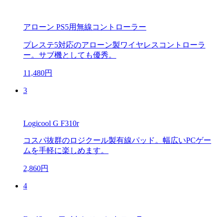
アローン PS5用無線コントローラー
プレステ5対応のアローン製ワイヤレスコントローラ
ー。サブ機としても優秀。
11,480円
3
Logicool G F310r
コスパ抜群のロジクール製有線パッド。幅広いPCゲー
ムを手軽に楽しめます。
2,860円
4