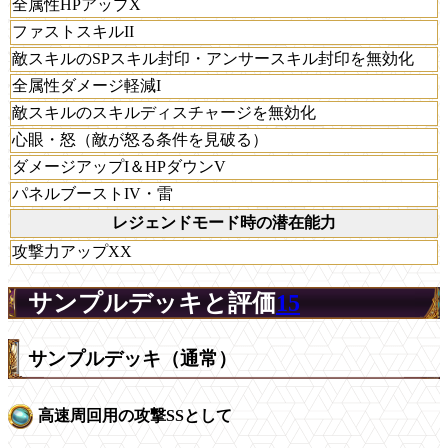
全属性HPアップX
ファストスキルII
敵スキルのSPスキル封印・アンサースキル封印を無効化
全属性ダメージ軽減I
敵スキルのスキルディスチャージを無効化
心眼・怒（敵が怒る条件を見破る）
ダメージアップI＆HPダウンV
パネルブーストIV・雷
レジェンドモード時の潜在能力
攻撃力アップXX
サンプルデッキと評価
15
サンプルデッキ（通常）
高速周回用の攻撃SSとして