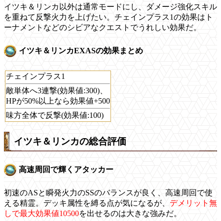
イツキ＆リンカ以外は通常モードにし、ダメージ強化スキル
を重ねて反撃火力を上げたい。チェインプラス1の効果はト
ーナメントなどのシビアなクエストでうれしい効果だ。
イツキ＆リンカEXASの効果まとめ
チェインプラス1
敵単体へ3連撃(効果値:300)、
HPが50%以上なら効果値+500
味方全体で反撃(効果値:100)
イツキ＆リンカの総合評価
高速周回で輝くアタッカー
初速のASと瞬発火力のSSのバランスが良く、高速周回で使
える精霊。デッキ属性を縛る点が気になるが、
デメリット無
しで最大効果値10500
を出せるのは大きな強みだ。