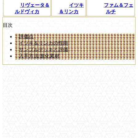
リヴェータ＆
イツキ
ファム＆フェ
ルドヴィカ
＆リンカ
ルチ
目次
評価点
イツキ＆リンカの性能
サンプルデッキと評価
入手方法/進化素材