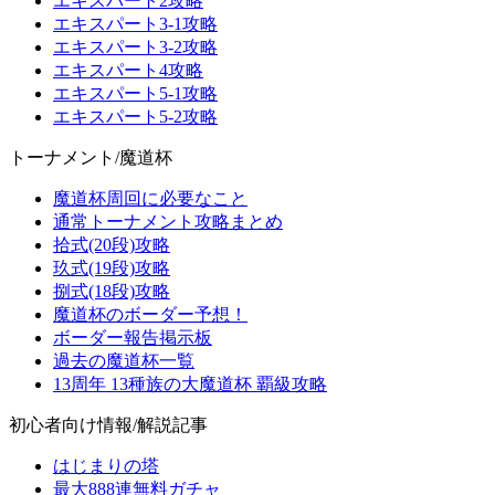
エキスパート2攻略
エキスパート3-1攻略
エキスパート3-2攻略
エキスパート4攻略
エキスパート5-1攻略
エキスパート5-2攻略
トーナメント/魔道杯
魔道杯周回に必要なこと
通常トーナメント攻略まとめ
拾式(20段)攻略
玖式(19段)攻略
捌式(18段)攻略
魔道杯のボーダー予想！
ボーダー報告掲示板
過去の魔道杯一覧
13周年 13種族の大魔道杯 覇級攻略
初心者向け情報/解説記事
はじまりの塔
最大888連無料ガチャ