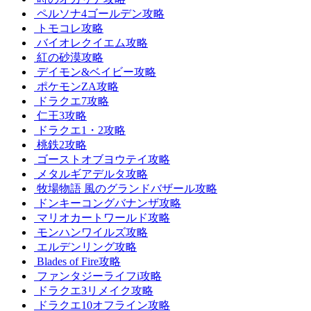
ペルソナ4ゴールデン攻略
トモコレ攻略
バイオレクイエム攻略
紅の砂漠攻略
デイモン&ベイビー攻略
ポケモンZA攻略
ドラクエ7攻略
仁王3攻略
ドラクエ1・2攻略
桃鉄2攻略
ゴーストオブヨウテイ攻略
メタルギアデルタ攻略
牧場物語 風のグランドバザール攻略
ドンキーコングバナンザ攻略
マリオカートワールド攻略
モンハンワイルズ攻略
エルデンリング攻略
Blades of Fire攻略
ファンタジーライフi攻略
ドラクエ3リメイク攻略
ドラクエ10オフライン攻略