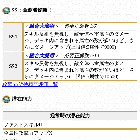
SS：蒼覇凛焔斬！
＜
融合大魔術
＞
必要正解数 3/7
スキル反射を無視し、敵全体へ雷属性のダメー
SS1
ジ、デッキ内に含まれる属性の数が多いほど、さ
らにダメージアップ(上限値:5属性で9000)
＜
融合大魔術
＞
必要正解数 6/10
スキル反射を無視し、敵全体へ雷属性のダメー
SS2
ジ、デッキ内に含まれる属性の数が多いほど、さ
らにダメージアップ(上限値:5属性で10500)
攻撃SS所持精霊評価一覧
潜在能力
通常時の潜在能力
ファストスキルII
全属性攻撃力アップX