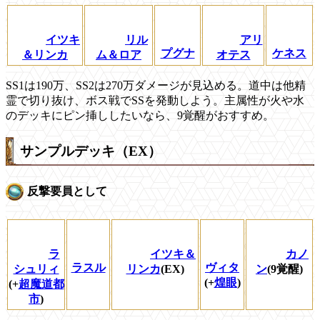
イツキ
リル
アリ
プグナ
ケネス
＆リンカ
ム＆ロア
オテス
SS1は190万、SS2は270万ダメージが見込める。道中は他精
霊で切り抜け、ボス戦でSSを発動しよう。主属性が火や水
のデッキにピン挿ししたいなら、9覚醒がおすすめ。
サンプルデッキ（EX）
反撃要員として
ラ
イツキ＆
カノ
ラスル
ヴィタ
シュリィ
リンカ
(EX)
ン
(9覚醒)
(+
煌眼
)
(+
超魔道都
市
)