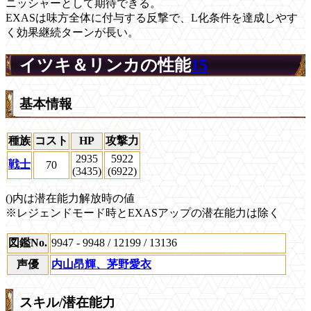
ニッシャーとして期待できる。
EXASは味方全体に付与する反撃で、L化条件を達成しやす
く効果継続ターンが長い。
イツキ＆リンカの性能
15
基本情報
種族
コスト
HP
攻撃力
2935
5922
戦士
70
(3435)
(6922)
()内は潜在能力解放時の値
※レジェンドモード時とEXASアップの潜在能力は除く
図鑑No.
9947 - 9948 / 12199 / 13136
声優
内山昂輝、茅野愛衣
スキル/潜在能力