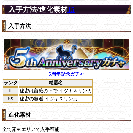
入手方法/進化素材
15
入手方法
5周年記念ガチャ
ランク
精霊名
L
秘密は薔薇の下で イツキ＆リンカ
SS
秘密の邂逅 イツキ＆リンカ
進化素材
全て素材エリアで入手可能