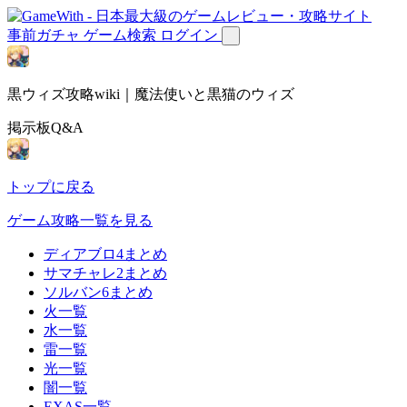
事前ガチャ
ゲーム検索
ログイン
黒ウィズ攻略wiki｜魔法使いと黒猫のウィズ
掲示板Q&A
トップに戻る
ゲーム攻略一覧を見る
ディアブロ4まとめ
サマチャレ2まとめ
ソルバン6まとめ
火一覧
水一覧
雷一覧
光一覧
闇一覧
EXAS一覧