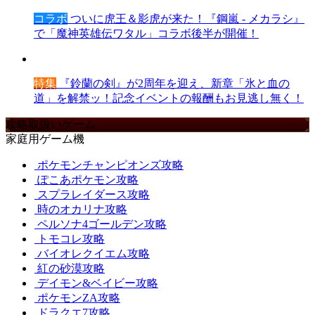
コラボ
ついに虎王＆影虎が来た！『鋼嵐 - メカラシ』
で「魔神英雄伝ワタル」コラボ後半が開催！
特集
『鈴蘭の剣』が2周年を迎え、新章「氷と血の
道」を解禁ッ！記念イベントの報酬もお見逃し無く！
攻略取扱いゲーム
家庭用ゲーム機
ポケモンチャンピオンズ攻略
ぽこあポケモン攻略
スプラレイダース攻略
時のオカリナ攻略
ペルソナ4ゴールデン攻略
トモコレ攻略
バイオレクイエム攻略
紅の砂漠攻略
デイモン&ベイビー攻略
ポケモンZA攻略
ドラクエ7攻略