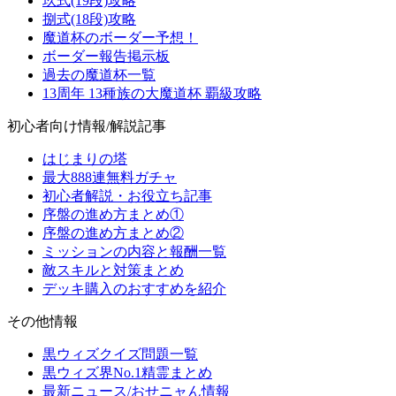
玖式(19段)攻略
捌式(18段)攻略
魔道杯のボーダー予想！
ボーダー報告掲示板
過去の魔道杯一覧
13周年 13種族の大魔道杯 覇級攻略
初心者向け情報/解説記事
はじまりの塔
最大888連無料ガチャ
初心者解説・お役立ち記事
序盤の進め方まとめ①
序盤の進め方まとめ②
ミッションの内容と報酬一覧
敵スキルと対策まとめ
デッキ購入のおすすめを紹介
その他情報
黒ウィズクイズ問題一覧
黒ウィズ界No.1精霊まとめ
最新ニュース/おせニャん情報