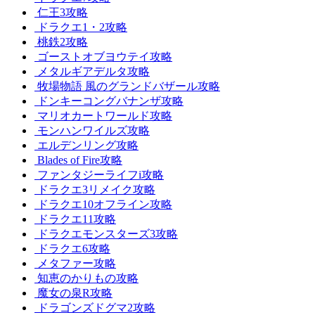
仁王3攻略
ドラクエ1・2攻略
桃鉄2攻略
ゴーストオブヨウテイ攻略
メタルギアデルタ攻略
牧場物語 風のグランドバザール攻略
ドンキーコングバナンザ攻略
マリオカートワールド攻略
モンハンワイルズ攻略
エルデンリング攻略
Blades of Fire攻略
ファンタジーライフi攻略
ドラクエ3リメイク攻略
ドラクエ10オフライン攻略
ドラクエ11攻略
ドラクエモンスターズ3攻略
ドラクエ6攻略
メタファー攻略
知恵のかりもの攻略
魔女の泉R攻略
ドラゴンズドグマ2攻略