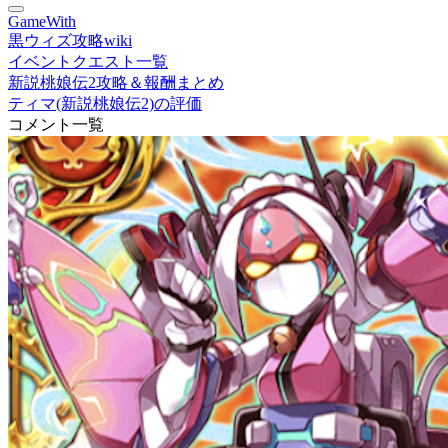
GameWith
黒ウィズ攻略wiki
イベントクエスト一覧
新説桃娘伝2攻略＆報酬まとめ
ティマ(新説桃娘伝2)の評価
コメント一覧