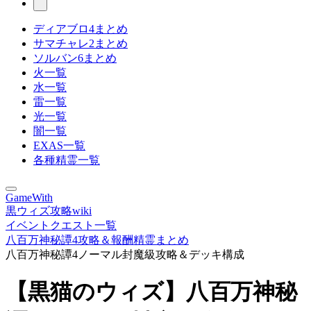
ディアブロ4まとめ
サマチャレ2まとめ
ソルバン6まとめ
火一覧
水一覧
雷一覧
光一覧
闇一覧
EXAS一覧
各種精霊一覧
GameWith
黒ウィズ攻略wiki
イベントクエスト一覧
八百万神秘譚4攻略＆報酬精霊まとめ
八百万神秘譚4ノーマル封魔級攻略＆デッキ構成
【黒猫のウィズ】八百万神秘