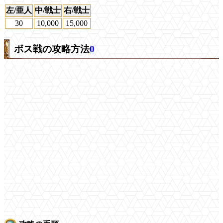
左/亜人
中/戦士
右/戦士
30
10,000
15,000
ボス戦の攻略方法
0