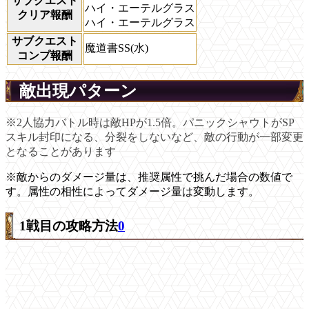
サブクエスト
ハイ・エーテルグラス
クリア報酬
ハイ・エーテルグラス
サブクエスト
魔道書SS(水)
コンプ報酬
敵出現パターン
※2人協力バトル時は敵HPが1.5倍。パニックシャウトがSP
スキル封印になる、分裂をしないなど、敵の行動が一部変更
となることがあります
※敵からのダメージ量は、推奨属性で挑んだ場合の数値で
す。属性の相性によってダメージ量は変動します。
1戦目の攻略方法
0