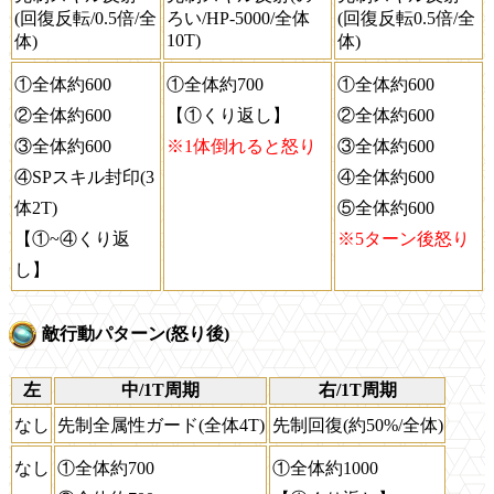
(回復反転/0.5倍/全
ろい/HP-5000/全体
(回復反転0.5倍/全
10T)
体)
体)
①全体約600
①全体約700
①全体約600
②全体約600
【①くり返し】
②全体約600
③全体約600
※1体倒れると怒り
③全体約600
④SPスキル封印(3
④全体約600
体2T)
⑤全体約600
【①~④くり返
※5ターン後怒り
し】
敵行動パターン(怒り後)
左
中/1T周期
右/1T周期
なし
先制全属性ガード(全体4T)
先制回復(約50%/全体)
なし
①全体約700
①全体約1000