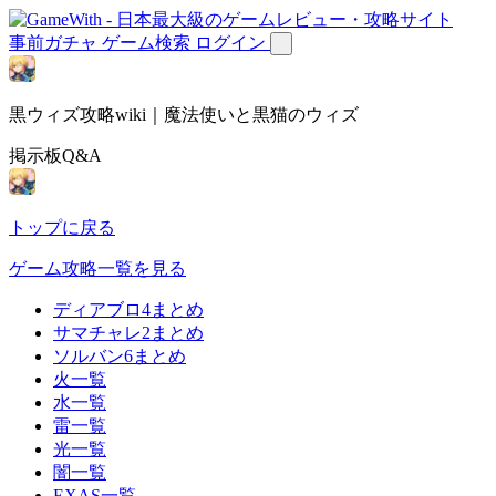
事前ガチャ
ゲーム検索
ログイン
黒ウィズ攻略wiki｜魔法使いと黒猫のウィズ
掲示板Q&A
トップに戻る
ゲーム攻略一覧を見る
ディアブロ4まとめ
サマチャレ2まとめ
ソルバン6まとめ
火一覧
水一覧
雷一覧
光一覧
闇一覧
EXAS一覧