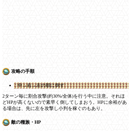
攻略の手順
中→右→左の順に倒す
2ターン毎に割合攻撃(約30%/全体)を行う中に注意。それほ
どHPが高くないので素早く倒してしまおう。HPに余裕があ
る場合は、先に左を攻撃し小判を稼ぐのもあり。
敵の種族・HP