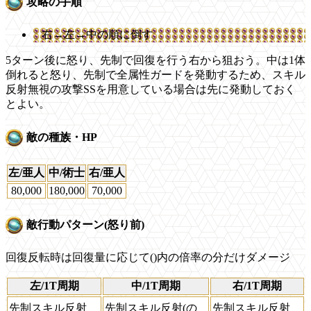
攻略の手順
右→左→中の順に倒す
5ターン後に怒り、先制で回復を行う右から狙おう。中は1体
倒れると怒り、先制で全属性ガードを発動するため、スキル
反射無視の攻撃SSを用意している場合は先に発動しておく
とよい。
敵の種族・HP
左/亜人
中/術士
右/亜人
80,000
180,000
70,000
敵行動パターン(怒り前)
回復反転時は回復量に応じて()内の倍率の分だけダメージ
左/1T周期
中/1T周期
右/1T周期
先制スキル反射
先制スキル反射(の
先制スキル反射