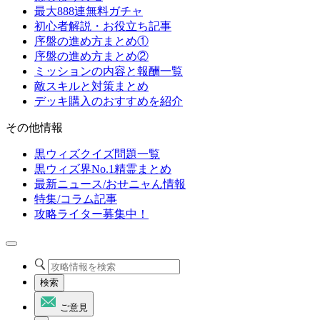
最大888連無料ガチャ
初心者解説・お役立ち記事
序盤の進め方まとめ①
序盤の進め方まとめ②
ミッションの内容と報酬一覧
敵スキルと対策まとめ
デッキ購入のおすすめを紹介
その他情報
黒ウィズクイズ問題一覧
黒ウィズ界No.1精霊まとめ
最新ニュース/おせニャん情報
特集/コラム記事
攻略ライター募集中！
検索
ご意見