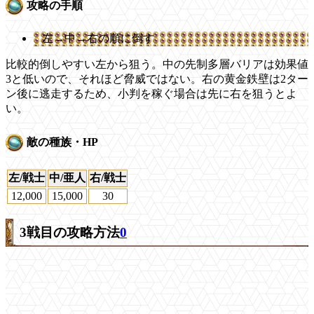
攻略の手順
左→中→右の順に倒す
比較的倒しやすい左から狙う。中の先制多層バリアは効果値
3と低いので、それほど脅威ではない。右の黄金鉄壁は2ター
ン後に逃走するため、小判を稼ぐ場合は先に右を狙うとよ
い。
敵の種族・HP
左/戦士
中/亜人
右/戦士
12,000
15,000
30
3戦目の攻略方法
0