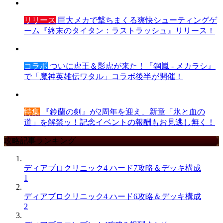
リリース
巨大メカで撃ちまくる爽快シューティングゲ
ーム『終末のタイタン：ラストラッシュ』リリース！
コラボ
ついに虎王＆影虎が来た！『鋼嵐 - メカラシ』
で「魔神英雄伝ワタル」コラボ後半が開催！
特集
『鈴蘭の剣』が2周年を迎え、新章「氷と血の
道」を解禁ッ！記念イベントの報酬もお見逃し無く！
攻略記事ランキング
ディアブロクリニック4 ハード7攻略＆デッキ構成
1
ディアブロクリニック4 ハード6攻略＆デッキ構成
2