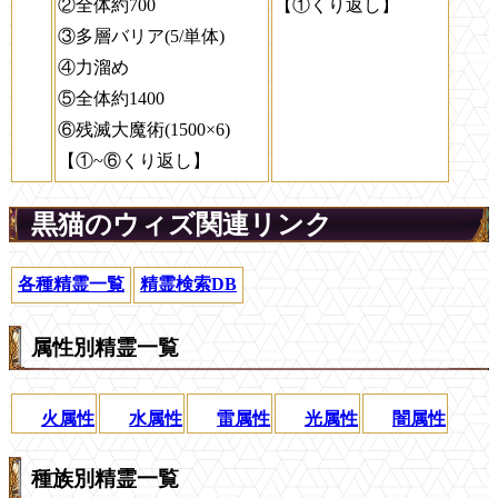
②全体約700
【①くり返し】
③多層バリア(5/単体)
④力溜め
⑤全体約1400
⑥残滅大魔術(1500×6)
【①~⑥くり返し】
黒猫のウィズ関連リンク
各種精霊一覧
精霊検索DB
属性別精霊一覧
火属性
水属性
雷属性
光属性
闇属性
種族別精霊一覧