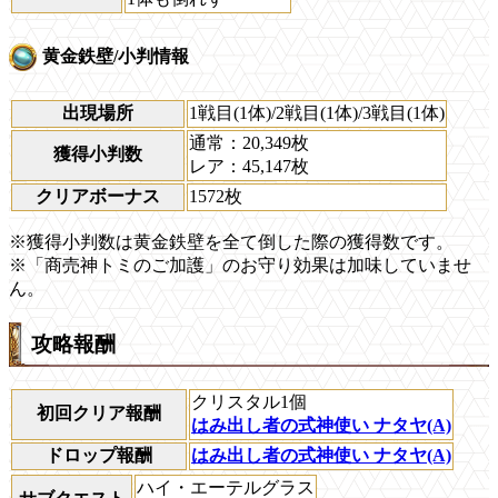
黄金鉄壁/小判情報
出現場所
1戦目(1体)/2戦目(1体)/3戦目(1体)
通常：20,349枚
獲得小判数
レア：45,147枚
クリアボーナス
1572枚
※獲得小判数は黄金鉄壁を全て倒した際の獲得数です。
※「商売神トミのご加護」のお守り効果は加味していませ
ん。
攻略報酬
クリスタル1個
初回クリア報酬
はみ出し者の式神使い ナタヤ(A)
ドロップ報酬
はみ出し者の式神使い ナタヤ(A)
ハイ・エーテルグラス