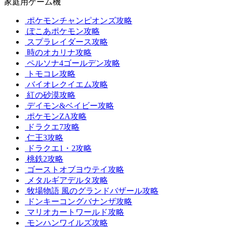
家庭用ゲーム機
ポケモンチャンピオンズ攻略
ぽこあポケモン攻略
スプラレイダース攻略
時のオカリナ攻略
ペルソナ4ゴールデン攻略
トモコレ攻略
バイオレクイエム攻略
紅の砂漠攻略
デイモン&ベイビー攻略
ポケモンZA攻略
ドラクエ7攻略
仁王3攻略
ドラクエ1・2攻略
桃鉄2攻略
ゴーストオブヨウテイ攻略
メタルギアデルタ攻略
牧場物語 風のグランドバザール攻略
ドンキーコングバナンザ攻略
マリオカートワールド攻略
モンハンワイルズ攻略