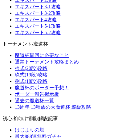
エキスパート2攻略
エキスパート3-1攻略
エキスパート3-2攻略
エキスパート4攻略
エキスパート5-1攻略
エキスパート5-2攻略
トーナメント/魔道杯
魔道杯周回に必要なこと
通常トーナメント攻略まとめ
拾式(20段)攻略
玖式(19段)攻略
捌式(18段)攻略
魔道杯のボーダー予想！
ボーダー報告掲示板
過去の魔道杯一覧
13周年 13種族の大魔道杯 覇級攻略
初心者向け情報/解説記事
はじまりの塔
最大888連無料ガチャ