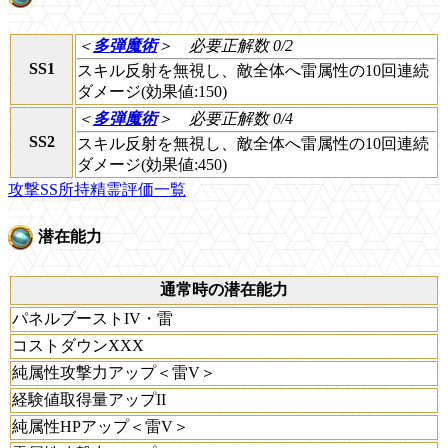
＜
多弾魔術
＞
必要正解数 0/2
SS1
スキル反射を無視し、敵全体へ雷属性の10回連続
ダメージ(効果値:150)
＜
多弾魔術
＞
必要正解数 0/4
SS2
スキル反射を無視し、敵全体へ雷属性の10回連続
ダメージ(効果値:450)
攻撃SS所持精霊評価一覧
潜在能力
通常時の潜在能力
パネルブーストIV・雷
コストダウンXXX
純属性攻撃力アップ＜雷V＞
経験値取得量アップII
純属性HPアップ＜雷V＞