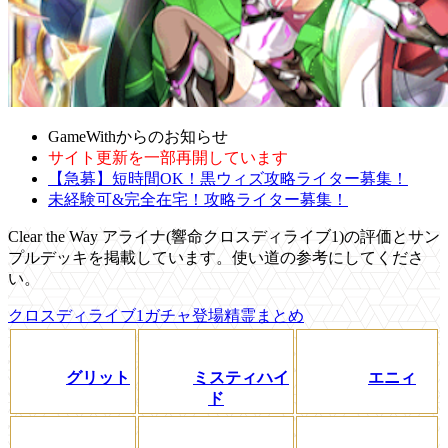
GameWithからのお知らせ
サイト更新を一部再開しています
【急募】短時間OK！黒ウィズ攻略ライター募集！
未経験可&完全在宅！攻略ライター募集！
Clear the Way アライナ(響命クロスディライブ1)の評価とサン
プルデッキを掲載しています。使い道の参考にしてくださ
い。
クロスディライブ1ガチャ登場精霊まとめ
グリット
ミスティハイ
エニィ
ド