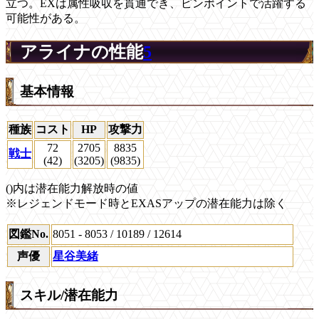
立つ。EXは属性吸収を貫通でき、ピンポイントで活躍する
可能性がある。
アライナの性能
5
基本情報
種族
コスト
HP
攻撃力
72
2705
8835
戦士
(42)
(3205)
(9835)
()内は潜在能力解放時の値
※レジェンドモード時とEXASアップの潜在能力は除く
図鑑No.
8051 - 8053 / 10189 / 12614
声優
星谷美緒
スキル/潜在能力