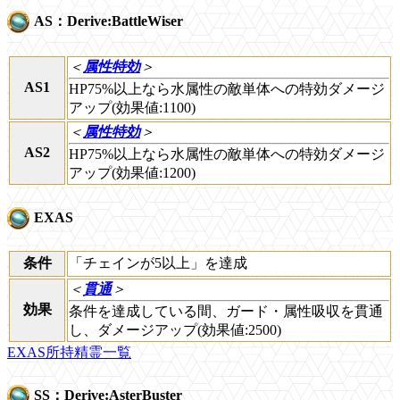
AS：Derive:BattleWiser
＜
属性特効
＞
AS1
HP75%以上なら水属性の敵単体への特効ダメージ
アップ(効果値:1100)
＜
属性特効
＞
AS2
HP75%以上なら水属性の敵単体への特効ダメージ
アップ(効果値:1200)
EXAS
条件
「チェインが5以上」を達成
＜
貫通
＞
効果
条件を達成している間、ガード・属性吸収を貫通
し、ダメージアップ(効果値:2500)
EXAS所持精霊一覧
SS：Derive:AsterBuster