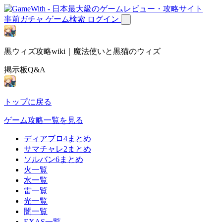
事前ガチャ
ゲーム検索
ログイン
黒ウィズ攻略wiki｜魔法使いと黒猫のウィズ
掲示板Q&A
トップに戻る
ゲーム攻略一覧を見る
ディアブロ4まとめ
サマチャレ2まとめ
ソルバン6まとめ
火一覧
水一覧
雷一覧
光一覧
闇一覧
EXAS一覧