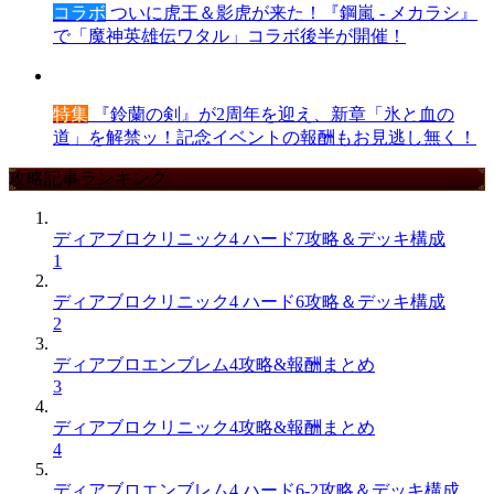
コラボ
ついに虎王＆影虎が来た！『鋼嵐 - メカラシ』
で「魔神英雄伝ワタル」コラボ後半が開催！
特集
『鈴蘭の剣』が2周年を迎え、新章「氷と血の
道」を解禁ッ！記念イベントの報酬もお見逃し無く！
攻略記事ランキング
ディアブロクリニック4 ハード7攻略＆デッキ構成
1
ディアブロクリニック4 ハード6攻略＆デッキ構成
2
ディアブロエンブレム4攻略&報酬まとめ
3
ディアブロクリニック4攻略&報酬まとめ
4
ディアブロエンブレム4 ハード6-2攻略＆デッキ構成