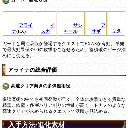
ガード・吸収対策
アライ
イ
サシ
ア
リタ
ナ
(EX)
スカ
ャール
サギ
ガードと属性吸収が登場するクエストでEXASが有効。単発
で最大効果値3700の攻撃をこなせるため、蓄積破のゲージ溜
めにも使える。
アライナの総合評価
高速クリア向きの多弾魔術役
多弾魔術の中でも初回発動が早く、全体に攻撃できる貴重な
精霊。鉄壁・多層バリア削りの性能が高く、トナメのような
高速クリアが求められるクエストで活躍が見込める。
入手方法/進化素材
5