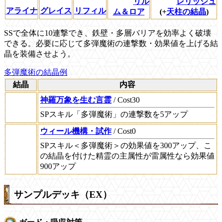
リル
レリッシュ
アライナ
グレイス
リフィル
ム＆ロア
(+
天柱の結晶
)
SSで全体に10連撃でき、鉄壁・多層バリアを効率よく破壊
できる。必要に応じて多弾魔術の連撃数・効果値を上げる結
晶を装備させよう。
多弾魔術の結晶例
結晶
内容
神羅万象を生む言霊
/ Cost30
SPスキル「多弾魔術」の連撃数を5アップ
ウィール機構・試作
/ Cost0
SPスキル＜多弾魔術＞の効果値を300アップ、こ
の結晶を付けた精霊の主属性が雷属性なら効果値
900アップ
サンプルデッキ（EX）