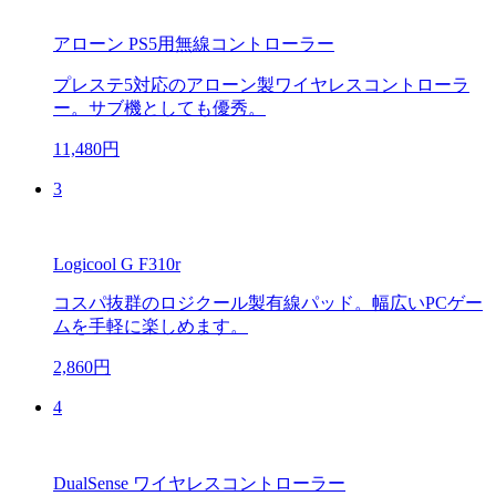
アローン PS5用無線コントローラー
プレステ5対応のアローン製ワイヤレスコントローラ
ー。サブ機としても優秀。
11,480円
3
Logicool G F310r
コスパ抜群のロジクール製有線パッド。幅広いPCゲー
ムを手軽に楽しめます。
2,860円
4
DualSense ワイヤレスコントローラー