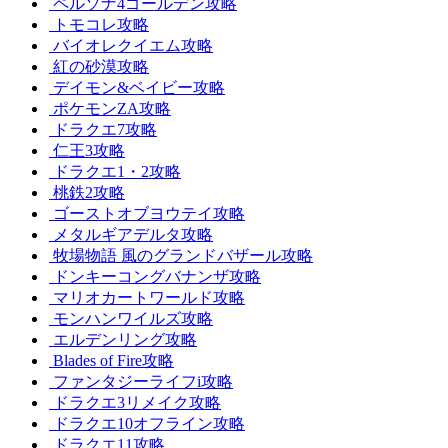
ペルソナ4ゴールデン攻略
トモコレ攻略
バイオレクイエム攻略
紅の砂漠攻略
デイモン&ベイビー攻略
ポケモンZA攻略
ドラクエ7攻略
仁王3攻略
ドラクエ1・2攻略
桃鉄2攻略
ゴーストオブヨウテイ攻略
メタルギアデルタ攻略
牧場物語 風のグランドバザール攻略
ドンキーコングバナンザ攻略
マリオカートワールド攻略
モンハンワイルズ攻略
エルデンリング攻略
Blades of Fire攻略
ファンタジーライフi攻略
ドラクエ3リメイク攻略
ドラクエ10オフライン攻略
ドラクエ11攻略