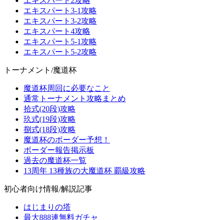
エキスパート2攻略
エキスパート3-1攻略
エキスパート3-2攻略
エキスパート4攻略
エキスパート5-1攻略
エキスパート5-2攻略
トーナメント/魔道杯
魔道杯周回に必要なこと
通常トーナメント攻略まとめ
拾式(20段)攻略
玖式(19段)攻略
捌式(18段)攻略
魔道杯のボーダー予想！
ボーダー報告掲示板
過去の魔道杯一覧
13周年 13種族の大魔道杯 覇級攻略
初心者向け情報/解説記事
はじまりの塔
最大888連無料ガチャ