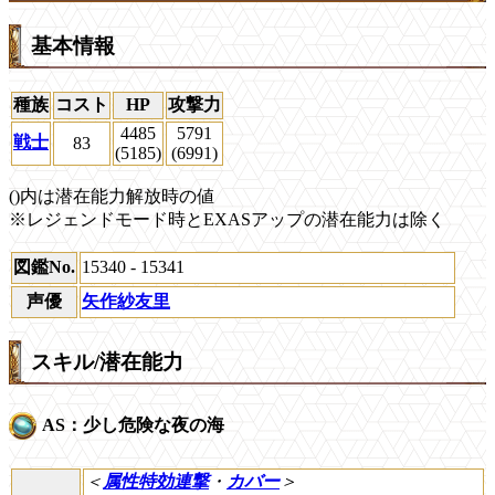
基本情報
種族
コスト
HP
攻撃力
4485
5791
戦士
83
(5185)
(6991)
()内は潜在能力解放時の値
※レジェンドモード時とEXASアップの潜在能力は除く
図鑑No.
15340 - 15341
声優
矢作紗友里
スキル/潜在能力
AS：少し危険な夜の海
＜
属性特効連撃
・
カバー
＞