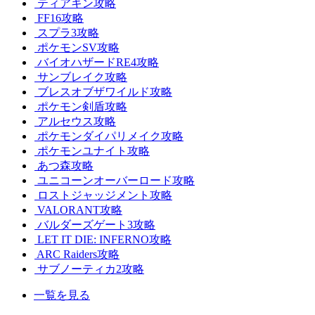
ティアキン攻略
FF16攻略
スプラ3攻略
ポケモンSV攻略
バイオハザードRE4攻略
サンブレイク攻略
ブレスオブザワイルド攻略
ポケモン剣盾攻略
アルセウス攻略
ポケモンダイパリメイク攻略
ポケモンユナイト攻略
あつ森攻略
ユニコーンオーバーロード攻略
ロストジャッジメント攻略
VALORANT攻略
バルダーズゲート3攻略
LET IT DIE: INFERNO攻略
ARC Raiders攻略
サブノーティカ2攻略
一覧を見る