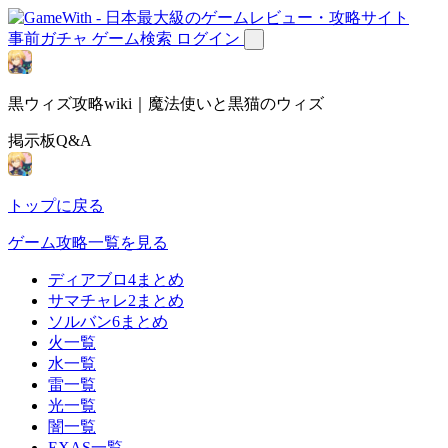
事前ガチャ
ゲーム検索
ログイン
黒ウィズ攻略wiki｜魔法使いと黒猫のウィズ
掲示板Q&A
トップに戻る
ゲーム攻略一覧を見る
ディアブロ4まとめ
サマチャレ2まとめ
ソルバン6まとめ
火一覧
水一覧
雷一覧
光一覧
闇一覧
EXAS一覧