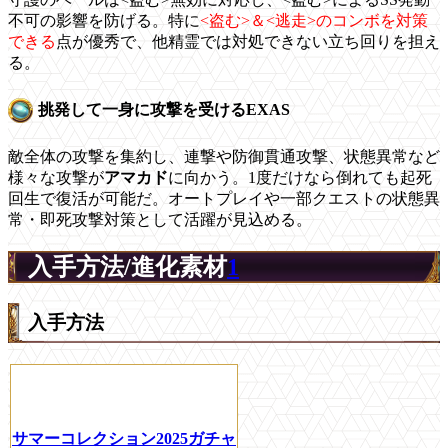
不可の影響を防げる。特に
<盗む>＆<逃走>のコンボを対策
できる
点が優秀で、他精霊では対処できない立ち回りを担え
る。
挑発して一身に攻撃を受けるEXAS
敵全体の攻撃を集約し、連撃や防御貫通攻撃、状態異常など
様々な攻撃が
アマカド
に向かう。1度だけなら倒れても起死
回生で復活が可能だ。オートプレイや一部クエストの状態異
常・即死攻撃対策として活躍が見込める。
入手方法/進化素材
1
入手方法
サマーコレクション2025ガチャ