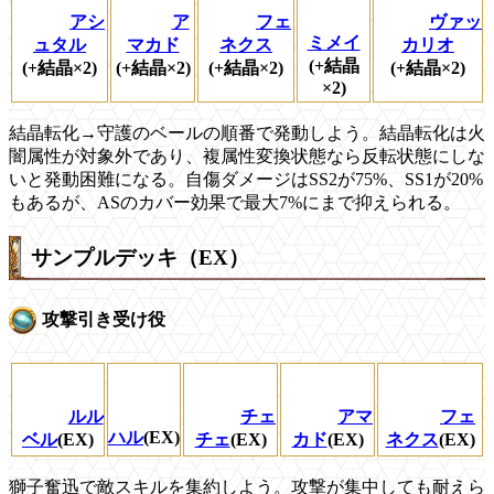
アシ
ア
フェ
ヴァッ
ミメイ
ュタル
マカド
ネクス
カリオ
(+結晶
(+結晶×2)
(+結晶×2)
(+結晶×2)
(+結晶×2)
×2)
結晶転化→守護のベールの順番で発動しよう。結晶転化は火
闇属性が対象外であり、複属性変換状態なら反転状態にしな
いと発動困難になる。自傷ダメージはSS2が75%、SS1が20%
もあるが、ASのカバー効果で最大7%にまで抑えられる。
サンプルデッキ（EX）
攻撃引き受け役
ルル
チェ
アマ
フェ
ハル
(EX)
ベル
(EX)
チェ
(EX)
カド
(EX)
ネクス
(EX)
獅子奮迅で敵スキルを集約しよう。攻撃が集中しても耐えら