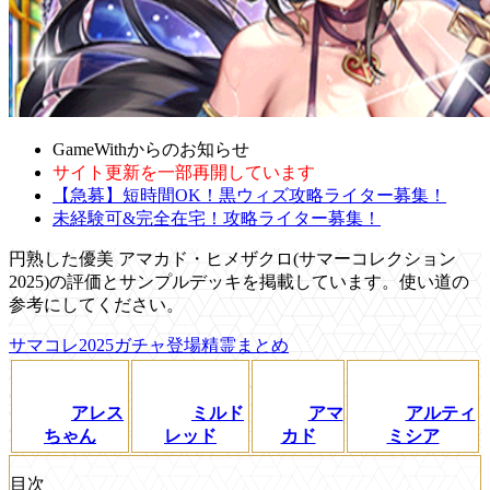
GameWithからのお知らせ
サイト更新を一部再開しています
【急募】短時間OK！黒ウィズ攻略ライター募集！
未経験可&完全在宅！攻略ライター募集！
円熟した優美 アマカド・ヒメザクロ(サマーコレクション
2025)の評価とサンプルデッキを掲載しています。使い道の
参考にしてください。
サマコレ2025ガチャ登場精霊まとめ
アレス
ミルド
アマ
アルティ
ちゃん
レッド
カド
ミシア
目次