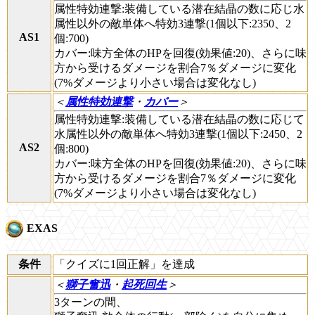
属性特効連撃:装備している潜在結晶の数に応じ水
属性以外の敵単体へ特効3連撃(1個以下:2350、2
AS1
個:700)
カバー:味方全体のHPを回復(効果値:20)、さらに味
方から受けるダメージを割合7％ダメージに変化
(7%ダメージより小さい場合は変化なし)
＜
属性特効連撃
・
カバー
＞
属性特効連撃:装備している潜在結晶の数に応じて
水属性以外の敵単体へ特効3連撃(1個以下:2450、2
AS2
個:800)
カバー:味方全体のHPを回復(効果値:20)、さらに味
方から受けるダメージを割合7％ダメージに変化
(7%ダメージより小さい場合は変化なし)
EXAS
条件
「クイズに1回正解」を達成
＜
獅子奮迅
・
起死回生
＞
3ターンの間、