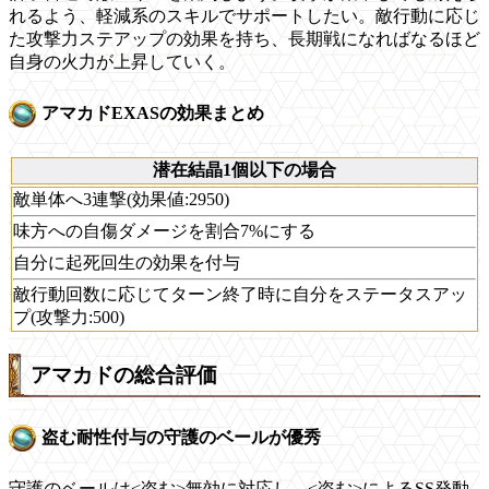
れるよう、軽減系のスキルでサポートしたい。敵行動に応じ
た攻撃力ステアップの効果を持ち、長期戦になればなるほど
自身の火力が上昇していく。
アマカドEXASの効果まとめ
潜在結晶1個以下の場合
敵単体へ3連撃(効果値:2950)
味方への自傷ダメージを割合7%にする
自分に起死回生の効果を付与
敵行動回数に応じてターン終了時に自分をステータスアッ
プ(攻撃力:500)
アマカドの総合評価
盗む耐性付与の守護のベールが優秀
守護のベールは<盗む>無効に対応し、<盗む>によるSS発動