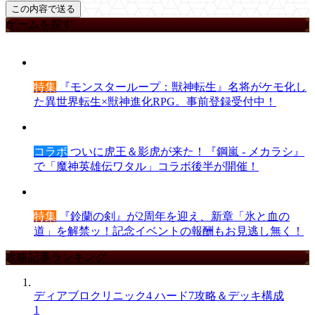
ゲームを探す
特集
『モンスターループ：獣神転生』名将がケモ化し
た異世界転生×獣神進化RPG。事前登録受付中！
コラボ
ついに虎王＆影虎が来た！『鋼嵐 - メカラシ』
で「魔神英雄伝ワタル」コラボ後半が開催！
特集
『鈴蘭の剣』が2周年を迎え、新章「氷と血の
道」を解禁ッ！記念イベントの報酬もお見逃し無く！
攻略記事ランキング
ディアブロクリニック4 ハード7攻略＆デッキ構成
1