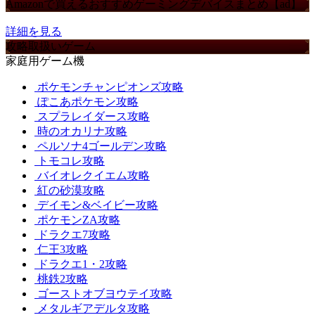
Amazonで買えるおすすめゲーミングデバイスまとめ【ad】
詳細を見る
攻略取扱いゲーム
家庭用ゲーム機
ポケモンチャンピオンズ攻略
ぽこあポケモン攻略
スプラレイダース攻略
時のオカリナ攻略
ペルソナ4ゴールデン攻略
トモコレ攻略
バイオレクイエム攻略
紅の砂漠攻略
デイモン&ベイビー攻略
ポケモンZA攻略
ドラクエ7攻略
仁王3攻略
ドラクエ1・2攻略
桃鉄2攻略
ゴーストオブヨウテイ攻略
メタルギアデルタ攻略