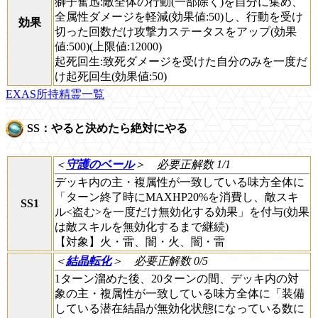
獅子奮迅:敵全体の行動(一部除く)を自分に集め、
全属性ダメージを軽減(効果値:50)し、行動を受け
効果
切った回数だけ攻撃力ステータスをアップ(効果
値:500)(上限値:12000)
起死回生:致死ダメージを受けた自分のみを一度だ
け起死回生(効果値:50)
EXAS所持精霊一覧
SS：やると決めたら絶対にやる
＜
守護のベール
＞
必要正解数 1/1
デッキ内の主・複属性が一致している味方全体に
「ターン終了時にMAXHP20%を消費し、敵スキ
SS1
ル<盗む>を一度だけ無効化する効果」を付与(効果
は敵スキルを無効化するまで継続)
【対象】火・雷、闇・火、闇・雷
＜
結晶転化
＞
必要正解数 0/5
1ターン溜めた後、20ターンの間、デッキ内の対
象の主・複属性が一致している味方全体に「装備
している潜在結晶が無効化状態になっている数に