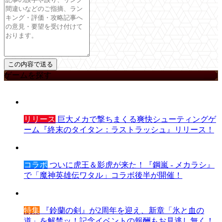
ゲームを探す
リリース
巨大メカで撃ちまくる爽快シューティングゲ
ーム『終末のタイタン：ラストラッシュ』リリース！
コラボ
ついに虎王＆影虎が来た！『鋼嵐 - メカラシ』
で「魔神英雄伝ワタル」コラボ後半が開催！
特集
『鈴蘭の剣』が2周年を迎え、新章「氷と血の
道」を解禁ッ！記念イベントの報酬もお見逃し無く！