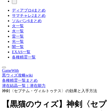
ディアブロ4まとめ
サマチャレ2まとめ
ソルバン6まとめ
火一覧
水一覧
雷一覧
光一覧
闇一覧
EXAS一覧
各種精霊一覧
GameWith
黒ウィズ攻略wiki
各種精霊一覧まとめ
潜在結晶一覧｜潜在能力
神剣〈セプテム・ヴィルトゥテス〉の効果と入手方法
【黒猫のウィズ】神剣〈セプ