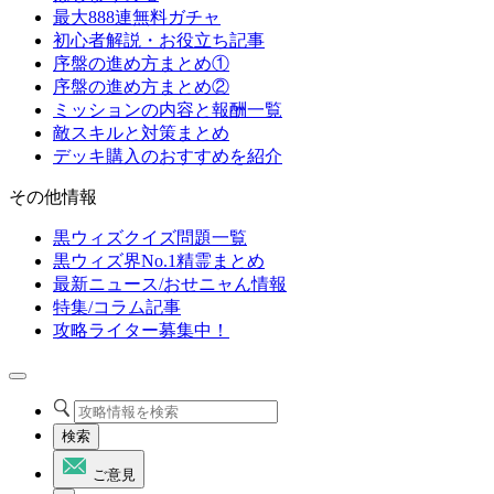
最大888連無料ガチャ
初心者解説・お役立ち記事
序盤の進め方まとめ①
序盤の進め方まとめ②
ミッションの内容と報酬一覧
敵スキルと対策まとめ
デッキ購入のおすすめを紹介
その他情報
黒ウィズクイズ問題一覧
黒ウィズ界No.1精霊まとめ
最新ニュース/おせニャん情報
特集/コラム記事
攻略ライター募集中！
検索
ご意見