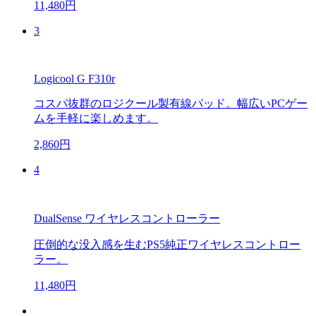
11,480円
3
Logicool G F310r
コスパ抜群のロジクール製有線パッド。幅広いPCゲー
ムを手軽に楽しめます。
2,860円
4
DualSense ワイヤレスコントローラー
圧倒的な没入感を生むPS5純正ワイヤレスコントロー
ラー。
11,480円