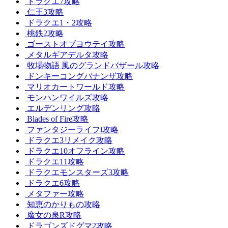
ドラクエ7攻略
仁王3攻略
ドラクエ1・2攻略
桃鉄2攻略
ゴーストオブヨウテイ攻略
メタルギアデルタ攻略
牧場物語 風のグランドバザール攻略
ドンキーコングバナンザ攻略
マリオカートワールド攻略
モンハンワイルズ攻略
エルデンリング攻略
Blades of Fire攻略
ファンタジーライフi攻略
ドラクエ3リメイク攻略
ドラクエ10オフライン攻略
ドラクエ11攻略
ドラクエモンスターズ3攻略
ドラクエ6攻略
メタファー攻略
知恵のかりもの攻略
魔女の泉R攻略
ドラゴンズドグマ2攻略