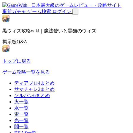
事前ガチャ
ゲーム検索
ログイン
黒ウィズ攻略wiki｜魔法使いと黒猫のウィズ
掲示板Q&A
トップに戻る
ゲーム攻略一覧を見る
ディアブロ4まとめ
サマチャレ2まとめ
ソルバン6まとめ
火一覧
水一覧
雷一覧
光一覧
闇一覧
EXAS一覧