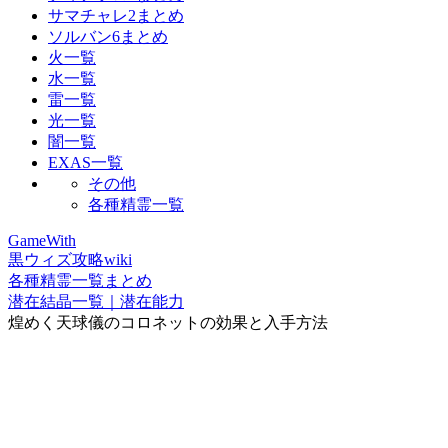
サマチャレ2まとめ
ソルバン6まとめ
火一覧
水一覧
雷一覧
光一覧
闇一覧
EXAS一覧
その他
各種精霊一覧
GameWith
黒ウィズ攻略wiki
各種精霊一覧まとめ
潜在結晶一覧｜潜在能力
煌めく天球儀のコロネットの効果と入手方法