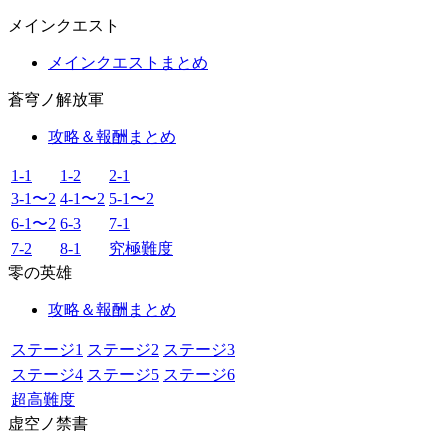
メインクエスト
メインクエストまとめ
蒼穹ノ解放軍
攻略＆報酬まとめ
1-1
1-2
2-1
3-1〜2
4-1〜2
5-1〜2
6-1〜2
6-3
7-1
7-2
8-1
究極難度
零の英雄
攻略＆報酬まとめ
ステージ1
ステージ2
ステージ3
ステージ4
ステージ5
ステージ6
超高難度
虚空ノ禁書