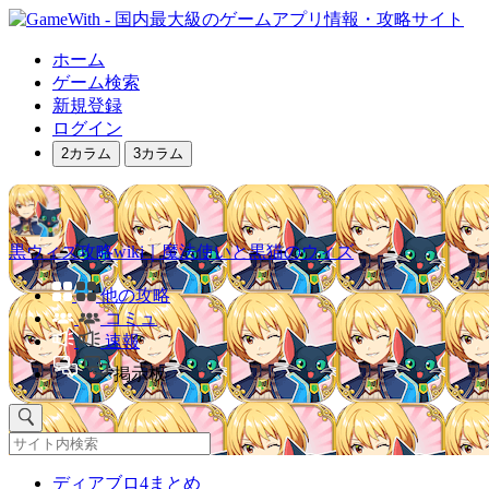
ホーム
ゲーム検索
新規登録
ログイン
2カラム
3カラム
黒ウィズ攻略wiki｜魔法使いと黒猫のウィズ
他の攻略
コミュ
速報
掲示板
ディアブロ4まとめ