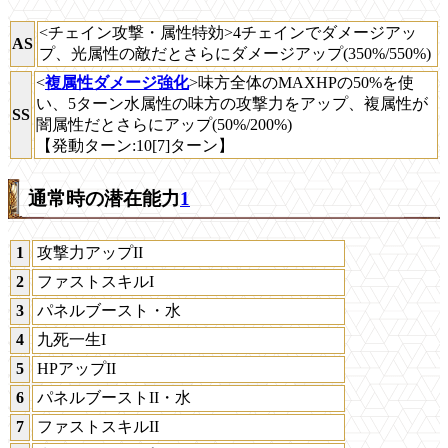
<チェイン攻撃・属性特効>4チェインでダメージアッ
AS
プ、光属性の敵だとさらにダメージアップ(350%/550%)
<
複属性ダメージ強化
>味方全体のMAXHPの50%を使
い、5ターン水属性の味方の攻撃力をアップ、複属性が
SS
闇属性だとさらにアップ(50%/200%)
【発動ターン:10[7]ターン】
通常時の潜在能力
1
1
攻撃力アップII
2
ファストスキルI
3
パネルブースト・水
4
九死一生I
5
HPアップII
6
パネルブーストII・水
7
ファストスキルII