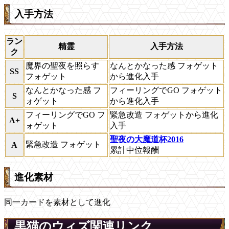
入手方法
ラン
精霊
入手方法
ク
魔界の聖夜を照らす
なんとかなった感 フォゲット
SS
フォゲット
から進化入手
なんとかなった感 フ
フィーリングでGO フォゲット
S
ォゲット
から進化入手
フィーリングでGO フ
緊急改造 フォゲットから進化
A+
ォゲット
入手
聖夜の大魔道杯2016
緊急改造 フォゲット
A
累計中位報酬
進化素材
同一カードを素材として進化
黒猫のウィズ関連リンク