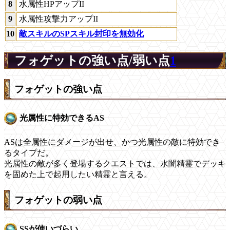
8
水属性HPアップII
9
水属性攻撃力アップII
10
敵スキルのSPスキル封印を無効化
フォゲットの強い点/弱い点
1
フォゲットの強い点
光属性に特効できるAS
ASは全属性にダメージが出せ、かつ光属性の敵に特効でき
るタイプだ。
光属性の敵が多く登場するクエストでは、水闇精霊でデッキ
を固めた上で起用したい精霊と言える。
フォゲットの弱い点
SSが使いづらい