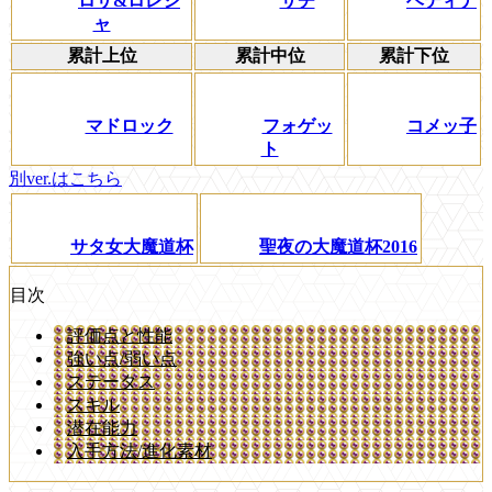
ロサ&ロレシ
サチ
ベティナ
ャ
累計上位
累計中位
累計下位
マドロック
フォゲッ
コメッ子
ト
別ver.はこちら
サタ女大魔道杯
聖夜の大魔道杯2016
目次
評価点と性能
強い点/弱い点
ステータス
スキル
潜在能力
入手方法/進化素材