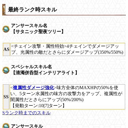
最終ランク時スキル
アンサースキル名
【サタニック聖夜ツリー】
<チェイン攻撃・属性特効>4チェインでダメージアッ
AS
プ、光属性の敵だとさらにダメージアップ(350%/550%)
スペシャルスキル名
【清濁併呑型インテリアライト】
<
複属性ダメージ強化
>味方全体のMAXHPの50%を使
い、5ターン水属性の味方の攻撃力をアップ、複属性が
SS
闇属性だとさらにアップ(50%/200%)
【発動ターン:10[7]ターン】
Sランク時までのスキル
アンサースキル