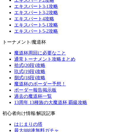
エキスパート2攻略
エキスパート3-1攻略
エキスパート3-2攻略
エキスパート4攻略
エキスパート5-1攻略
エキスパート5-2攻略
トーナメント/魔道杯
魔道杯周回に必要なこと
通常トーナメント攻略まとめ
拾式(20段)攻略
玖式(19段)攻略
捌式(18段)攻略
魔道杯のボーダー予想！
ボーダー報告掲示板
過去の魔道杯一覧
13周年 13種族の大魔道杯 覇級攻略
初心者向け情報/解説記事
はじまりの塔
最大888連無料ガチャ