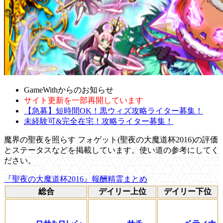
GameWithからのお知らせ
サイト更新を一部再開しています
【急募】短時間OK！黒ウィズ攻略ライター募集！
未経験可&完全在宅！攻略ライター募集！
魔界の聖夜を照らす フォゲット(聖夜の大魔道杯2016)の評価
とステータスなどを掲載しています。使い道の参考にしてく
ださい。
『聖夜の大魔道杯2016』報酬精霊まとめ
総合
デイリー上位
デイリー下位