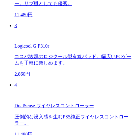
ー。サブ機としても優秀。
11,480円
3
Logicool G F310r
コスパ抜群のロジクール製有線パッド。幅広いPCゲー
ムを手軽に楽しめます。
2,860円
4
DualSense ワイヤレスコントローラー
圧倒的な没入感を生むPS5純正ワイヤレスコントロー
ラー。
11,480円