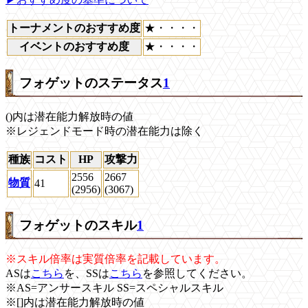
トーナメントのおすすめ度
★・・・・
イベントのおすすめ度
★・・・・
フォゲットのステータス
1
()内は潜在能力解放時の値
※レジェンドモード時の潜在能力は除く
種族
コスト
HP
攻撃力
2556
2667
物質
41
(2956)
(3067)
フォゲットのスキル
1
※スキル倍率は実質倍率を記載しています。
ASは
こちら
を、SSは
こちら
を参照してください。
※AS=アンサースキル SS=スペシャルスキル
※[]内は潜在能力解放時の値