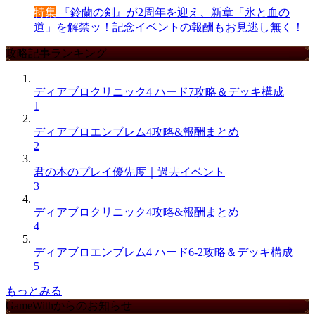
特集
『鈴蘭の剣』が2周年を迎え、新章「氷と血の
道」を解禁ッ！記念イベントの報酬もお見逃し無く！
攻略記事ランキング
ディアブロクリニック4 ハード7攻略＆デッキ構成
1
ディアブロエンブレム4攻略&報酬まとめ
2
君の本のプレイ優先度｜過去イベント
3
ディアブロクリニック4攻略&報酬まとめ
4
ディアブロエンブレム4 ハード6-2攻略＆デッキ構成
5
もっとみる
GameWithからのお知らせ