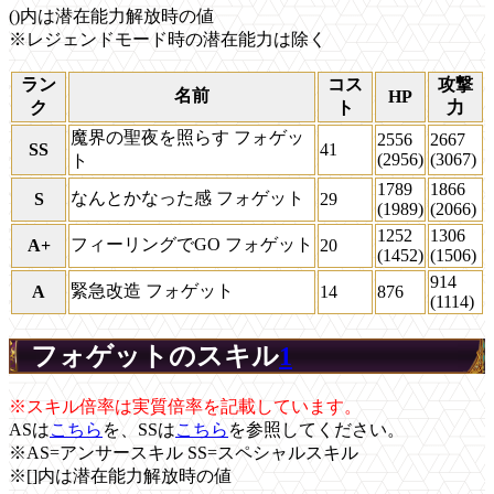
()内は潜在能力解放時の値
※レジェンドモード時の潜在能力は除く
ラン
コス
攻撃
名前
HP
ク
ト
力
魔界の聖夜を照らす フォゲッ
2556
2667
SS
41
(2956)
(3067)
ト
1789
1866
なんとかなった感 フォゲット
S
29
(1989)
(2066)
1252
1306
フィーリングでGO フォゲット
A+
20
(1452)
(1506)
914
緊急改造 フォゲット
A
14
876
(1114)
フォゲットのスキル
1
※スキル倍率は実質倍率を記載しています。
ASは
こちら
を、SSは
こちら
を参照してください。
※AS=アンサースキル SS=スペシャルスキル
※[]内は潜在能力解放時の値