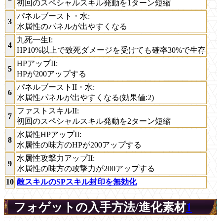
初回のスペシャルスキル発動を1ターン短縮
パネルブースト・水
:
3
水属性のパネルが出やすくなる
九死一生I
:
4
HP10%以上で致死ダメージを受けても確率30%で生存
HPアップII
:
5
HPが200アップする
パネルブーストII・水
:
6
水属性パネルが出やすくなる(効果値:2)
ファストスキルII
:
7
初回のスペシャルスキル発動を2ターン短縮
水属性HPアップII
:
8
水属性の味方のHPが200アップする
水属性攻撃力アップII
:
9
水属性の味方の攻撃力が200アップする
10
敵スキルのSPスキル封印を無効化
フォゲットの入手方法/進化素材
1