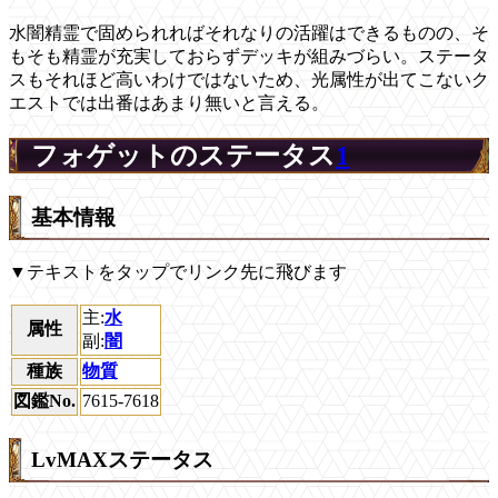
水闇精霊で固められればそれなりの活躍はできるものの、そ
もそも精霊が充実しておらずデッキが組みづらい。ステータ
スもそれほど高いわけではないため、光属性が出てこないク
エストでは出番はあまり無いと言える。
フォゲットのステータス
1
基本情報
▼テキストをタップでリンク先に飛びます
主:
水
属性
副:
闇
種族
物質
図鑑No.
7615-7618
LvMAXステータス