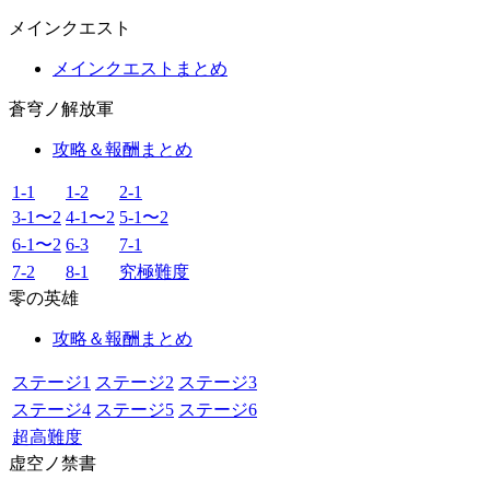
メインクエスト
メインクエストまとめ
蒼穹ノ解放軍
攻略＆報酬まとめ
1-1
1-2
2-1
3-1〜2
4-1〜2
5-1〜2
6-1〜2
6-3
7-1
7-2
8-1
究極難度
零の英雄
攻略＆報酬まとめ
ステージ1
ステージ2
ステージ3
ステージ4
ステージ5
ステージ6
超高難度
虚空ノ禁書