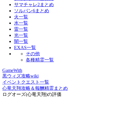
サマチャレ2まとめ
ソルバン6まとめ
火一覧
水一覧
雷一覧
光一覧
闇一覧
EXAS一覧
その他
各種精霊一覧
GameWith
黒ウィズ攻略wiki
イベントクエスト一覧
心竜天翔攻略＆報酬精霊まとめ
ログオーズ(心竜天翔)の評価