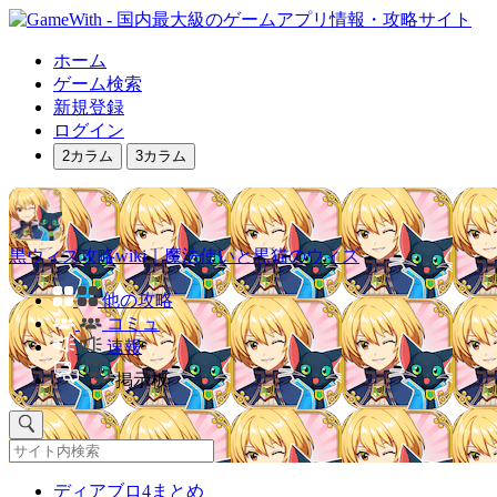
ホーム
ゲーム検索
新規登録
ログイン
2カラム
3カラム
黒ウィズ攻略wiki｜魔法使いと黒猫のウィズ
他の攻略
コミュ
速報
掲示板
ディアブロ4まとめ