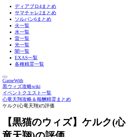
ディアブロ4まとめ
サマチャレ2まとめ
ソルバン6まとめ
火一覧
水一覧
雷一覧
光一覧
闇一覧
EXAS一覧
各種精霊一覧
GameWith
黒ウィズ攻略wiki
イベントクエスト一覧
心竜天翔攻略＆報酬精霊まとめ
ケルク(心竜天翔)の評価
【黒猫のウィズ】ケルク(心
竜天翔)の評価