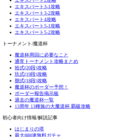
エキスパート2攻略
エキスパート3-1攻略
エキスパート3-2攻略
エキスパート4攻略
エキスパート5-1攻略
エキスパート5-2攻略
トーナメント/魔道杯
魔道杯周回に必要なこと
通常トーナメント攻略まとめ
拾式(20段)攻略
玖式(19段)攻略
捌式(18段)攻略
魔道杯のボーダー予想！
ボーダー報告掲示板
過去の魔道杯一覧
13周年 13種族の大魔道杯 覇級攻略
初心者向け情報/解説記事
はじまりの塔
最大888連無料ガチャ