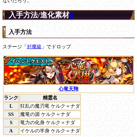
ないだろう。
入手方法/進化素材
0
入手方法
ステージ「
封魔級
」でドロップ
心竜天翔
ランク
精霊名
L
狂乱の魔刃竜 ケルク＝ナダ
SS
魔竜の源 ケルク＝ナダ
S
竜力の化身 ケルク＝ナダ
A
イケルの半身 ケルク＝ナダ