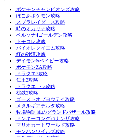
ポケモンチャンピオンズ攻略
ぽこあポケモン攻略
スプラレイダース攻略
時のオカリナ攻略
ペルソナ4ゴールデン攻略
トモコレ攻略
バイオレクイエム攻略
紅の砂漠攻略
デイモン&ベイビー攻略
ポケモンZA攻略
ドラクエ7攻略
仁王3攻略
ドラクエ1・2攻略
桃鉄2攻略
ゴーストオブヨウテイ攻略
メタルギアデルタ攻略
牧場物語 風のグランドバザール攻略
ドンキーコングバナンザ攻略
マリオカートワールド攻略
モンハンワイルズ攻略