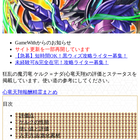
GameWithからのお知らせ
サイト更新を一部再開しています
【急募】短時間OK！黒ウィズ攻略ライター募集！
未経験可&完全在宅！攻略ライター募集！
狂乱の魔刃竜 ケルク＝ナダ(心竜天翔)の評価とステータスを
掲載しています。使い道の参考にしてください。
心竜天翔報酬精霊まとめ
目次
評価点
ケルクの性能
使い道と評価
入手方法/進化素材