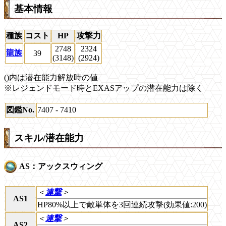
基本情報
種族
コスト
HP
攻撃力
2748
2324
龍族
39
(3148)
(2924)
()内は潜在能力解放時の値
※レジェンドモード時とEXASアップの潜在能力は除く
図鑑No.
7407 - 7410
スキル/潜在能力
AS：アックスウィング
＜
連撃
＞
AS1
HP80%以上で敵単体を3回連続攻撃(効果値:200)
＜
連撃
＞
AS2