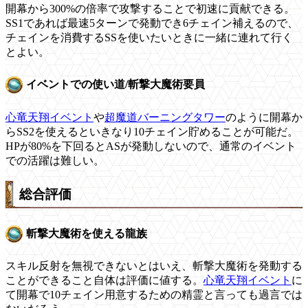
開幕から300%の倍率で攻撃することで初速に貢献できる。
SS1であれば最速5ターンで発動でき6チェイン補えるので、
チェインを消費するSSを使いたいときに一緒に連れて行く
とよい。
イベントでの使い道/斬撃大魔術要員
心竜天翔イベント
や
超魔道バーニングタワー
のように開幕か
らSS2を使えるといきなり10チェイン貯めることが可能だ。
HPが80%を下回るとASが発動しないので、通常のイベント
での活躍は難しい。
総合評価
斬撃大魔術を使える龍族
スキル反射を無視できないとはいえ、斬撃大魔術を発動する
ことができること自体は評価に値する。
心竜天翔イベント
に
て開幕で10チェイン用意するための精霊と言っても過言では