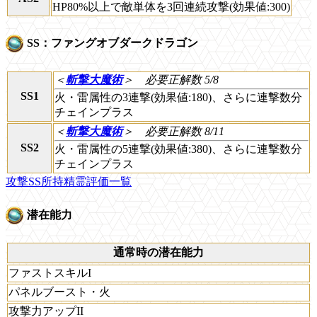
HP80%以上で敵単体を3回連続攻撃(効果値:300)
SS：ファングオブダークドラゴン
＜
斬撃大魔術
＞
必要正解数 5/8
SS1
火・雷属性の3連撃(効果値:180)、さらに連撃数分
チェインプラス
＜
斬撃大魔術
＞
必要正解数 8/11
SS2
火・雷属性の5連撃(効果値:380)、さらに連撃数分
チェインプラス
攻撃SS所持精霊評価一覧
潜在能力
通常時の潜在能力
ファストスキルI
パネルブースト・火
攻撃力アップII