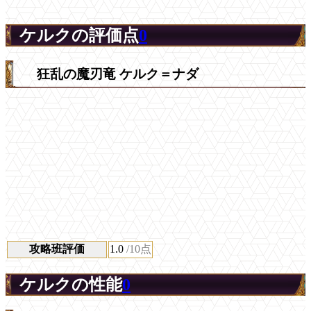
ケルクの評価点
0
狂乱の魔刃竜 ケルク＝ナダ
攻略班評価
1.0
/10点
ケルクの性能
0