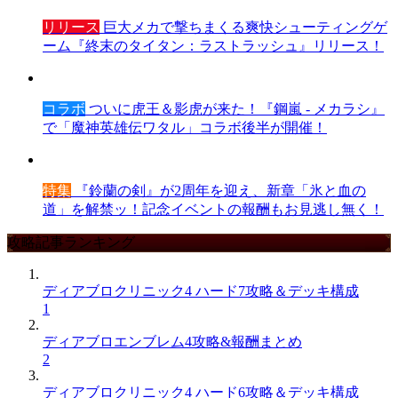
リリース
巨大メカで撃ちまくる爽快シューティングゲ
ーム『終末のタイタン：ラストラッシュ』リリース！
コラボ
ついに虎王＆影虎が来た！『鋼嵐 - メカラシ』
で「魔神英雄伝ワタル」コラボ後半が開催！
特集
『鈴蘭の剣』が2周年を迎え、新章「氷と血の
道」を解禁ッ！記念イベントの報酬もお見逃し無く！
攻略記事ランキング
ディアブロクリニック4 ハード7攻略＆デッキ構成
1
ディアブロエンブレム4攻略&報酬まとめ
2
ディアブロクリニック4 ハード6攻略＆デッキ構成