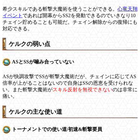
希少スキルである斬撃大魔術を使うことができる。
心竜天翔
イベント
であれば開幕からSS2を発動できるのでいきなり10
チェイン貯めることも可能だ。チェイン解除からの復帰にも
対応できる。
ケルクの弱い点
ASとSSが噛み合っていない
ASが快調攻撃でSSが斬撃大魔術だが、チェインに応じてAS
倍率が上がることはないので自身はSSの恩恵を受けられな
い。また斬撃大魔術が
スキル反射を無視できない
のは非常に
痛い。
ケルクの主な使い道
トーナメントでの使い道/初速&斬撃要員