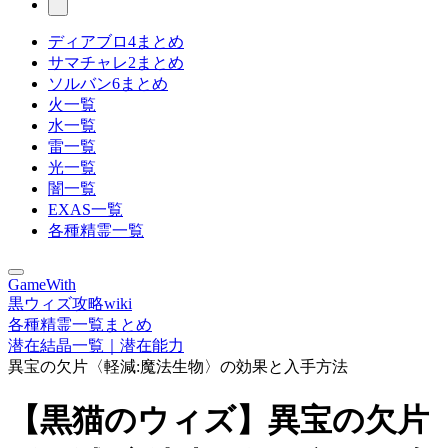
ディアブロ4まとめ
サマチャレ2まとめ
ソルバン6まとめ
火一覧
水一覧
雷一覧
光一覧
闇一覧
EXAS一覧
各種精霊一覧
GameWith
黒ウィズ攻略wiki
各種精霊一覧まとめ
潜在結晶一覧｜潜在能力
異宝の欠片〈軽減:魔法生物〉の効果と入手方法
【黒猫のウィズ】異宝の欠片