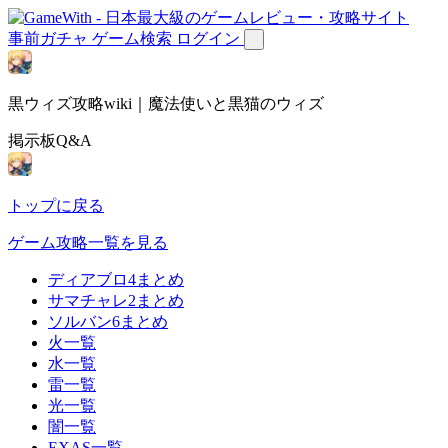
事前ガチャ
ゲーム検索
ログイン
黒ウィズ攻略wiki｜魔法使いと黒猫のウィズ
掲示板Q&A
トップに戻る
ゲーム攻略一覧を見る
ディアブロ4まとめ
サマチャレ2まとめ
ソルバン6まとめ
火一覧
水一覧
雷一覧
光一覧
闇一覧
EXAS一覧