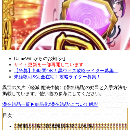
GameWithからのお知らせ
サイト更新を一部再開しています
【急募】短時間OK！黒ウィズ攻略ライター募集！
未経験可&完全在宅！攻略ライター募集！
異宝の欠片〈軽減:魔法生物〉(潜在結晶)の効果と入手方法を
掲載しています。使い道の参考にしてください。
潜在結晶一覧
▶結晶化(潜在結晶)について解説
目次
異宝の欠片〈軽減:魔法生物〉の効果