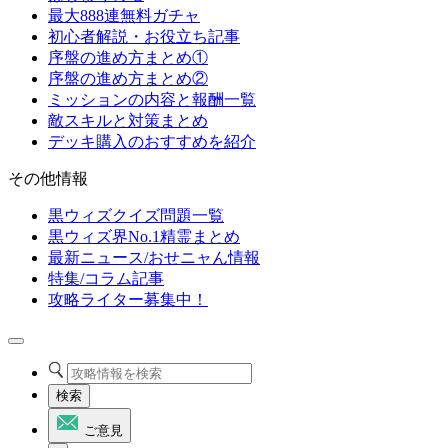
最大888連無料ガチャ
初心者解説・お役立ち記事
序盤の進め方まとめ①
序盤の進め方まとめ②
ミッションの内容と報酬一覧
敵スキルと対策まとめ
デッキ購入のおすすめを紹介
その他情報
黒ウィズクイズ問題一覧
黒ウィズ界No.1精霊まとめ
最新ニュース/おせニャん情報
特集/コラム記事
攻略ライター募集中！
検索
ご意見