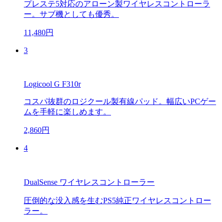
プレステ5対応のアローン製ワイヤレスコントローラ
ー。サブ機としても優秀。
11,480円
3
Logicool G F310r
コスパ抜群のロジクール製有線パッド。幅広いPCゲー
ムを手軽に楽しめます。
2,860円
4
DualSense ワイヤレスコントローラー
圧倒的な没入感を生むPS5純正ワイヤレスコントロー
ラー。