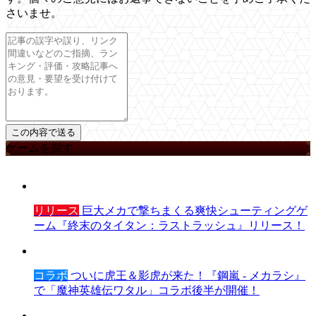
さいませ。
ゲームを探す
リリース
巨大メカで撃ちまくる爽快シューティングゲ
ーム『終末のタイタン：ラストラッシュ』リリース！
コラボ
ついに虎王＆影虎が来た！『鋼嵐 - メカラシ』
で「魔神英雄伝ワタル」コラボ後半が開催！