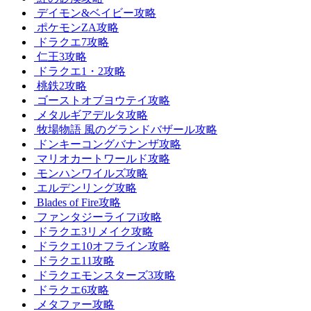
デイモン&ベイビー攻略
ポケモンZA攻略
ドラクエ7攻略
仁王3攻略
ドラクエ1・2攻略
桃鉄2攻略
ゴーストオブヨウテイ攻略
メタルギアデルタ攻略
牧場物語 風のグランドバザール攻略
ドンキーコングバナンザ攻略
マリオカートワールド攻略
モンハンワイルズ攻略
エルデンリング攻略
Blades of Fire攻略
ファンタジーライフi攻略
ドラクエ3リメイク攻略
ドラクエ10オフライン攻略
ドラクエ11攻略
ドラクエモンスターズ3攻略
ドラクエ6攻略
メタファー攻略