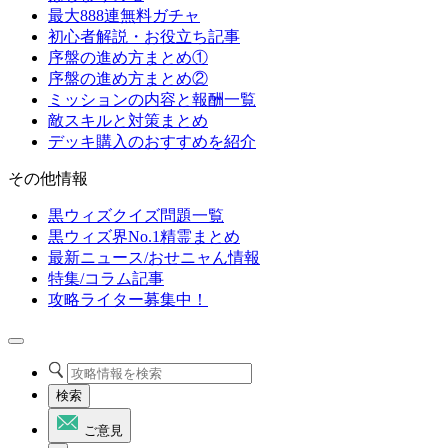
最大888連無料ガチャ
初心者解説・お役立ち記事
序盤の進め方まとめ①
序盤の進め方まとめ②
ミッションの内容と報酬一覧
敵スキルと対策まとめ
デッキ購入のおすすめを紹介
その他情報
黒ウィズクイズ問題一覧
黒ウィズ界No.1精霊まとめ
最新ニュース/おせニャん情報
特集/コラム記事
攻略ライター募集中！
検索
ご意見