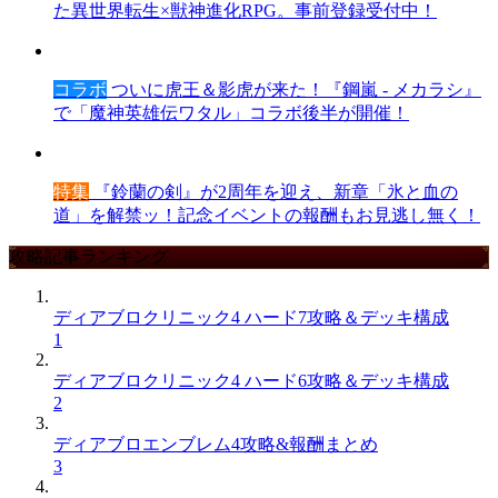
た異世界転生×獣神進化RPG。事前登録受付中！
コラボ
ついに虎王＆影虎が来た！『鋼嵐 - メカラシ』
で「魔神英雄伝ワタル」コラボ後半が開催！
特集
『鈴蘭の剣』が2周年を迎え、新章「氷と血の
道」を解禁ッ！記念イベントの報酬もお見逃し無く！
攻略記事ランキング
ディアブロクリニック4 ハード7攻略＆デッキ構成
1
ディアブロクリニック4 ハード6攻略＆デッキ構成
2
ディアブロエンブレム4攻略&報酬まとめ
3