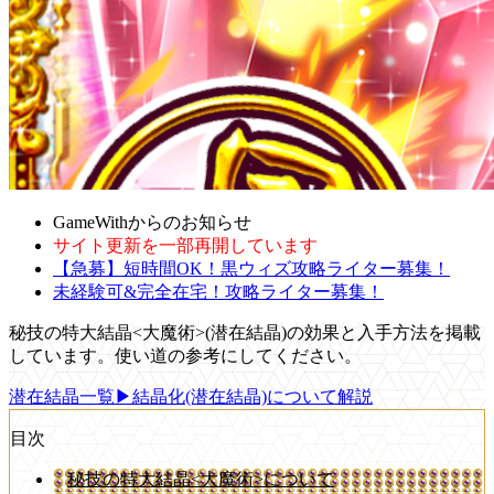
GameWithからのお知らせ
サイト更新を一部再開しています
【急募】短時間OK！黒ウィズ攻略ライター募集！
未経験可&完全在宅！攻略ライター募集！
秘技の特大結晶<大魔術>(潜在結晶)の効果と入手方法を掲載
しています。使い道の参考にしてください。
潜在結晶一覧
▶結晶化(潜在結晶)について解説
目次
秘技の特大結晶<大魔術>について