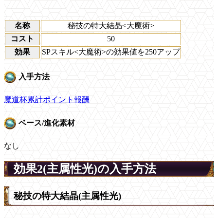
名称
秘技の特大結晶<大魔術>
コスト
50
効果
SPスキル<大魔術>の効果値を250アップ
入手方法
魔道杯累計ポイント報酬
ベース/進化素材
なし
効果2(主属性光)の入手方法
秘技の特大結晶(主属性光)