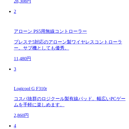
28,308円
2
アローン PS5用無線コントローラー
プレステ5対応のアローン製ワイヤレスコントローラ
ー。サブ機としても優秀。
11,480円
3
Logicool G F310r
コスパ抜群のロジクール製有線パッド。幅広いPCゲー
ムを手軽に楽しめます。
2,860円
4