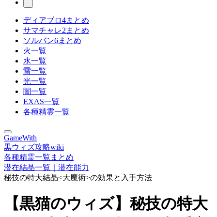
ディアブロ4まとめ
サマチャレ2まとめ
ソルバン6まとめ
火一覧
水一覧
雷一覧
光一覧
闇一覧
EXAS一覧
各種精霊一覧
GameWith
黒ウィズ攻略wiki
各種精霊一覧まとめ
潜在結晶一覧｜潜在能力
秘技の特大結晶<大魔術>の効果と入手方法
【黒猫のウィズ】秘技の特大