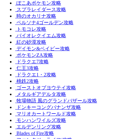
ぽこあポケモン攻略
スプラレイダース攻略
時のオカリナ攻略
ペルソナ4ゴールデン攻略
トモコレ攻略
バイオレクイエム攻略
紅の砂漠攻略
デイモン&ベイビー攻略
ポケモンZA攻略
ドラクエ7攻略
仁王3攻略
ドラクエ1・2攻略
桃鉄2攻略
ゴーストオブヨウテイ攻略
メタルギアデルタ攻略
牧場物語 風のグランドバザール攻略
ドンキーコングバナンザ攻略
マリオカートワールド攻略
モンハンワイルズ攻略
エルデンリング攻略
Blades of Fire攻略