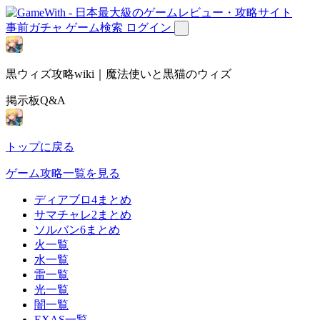
事前ガチャ
ゲーム検索
ログイン
黒ウィズ攻略wiki｜魔法使いと黒猫のウィズ
掲示板Q&A
トップに戻る
ゲーム攻略一覧を見る
ディアブロ4まとめ
サマチャレ2まとめ
ソルバン6まとめ
火一覧
水一覧
雷一覧
光一覧
闇一覧
EXAS一覧