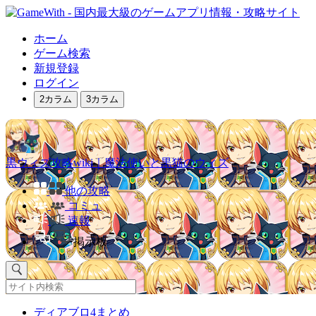
ホーム
ゲーム検索
新規登録
ログイン
2カラム
3カラム
黒ウィズ攻略wiki｜魔法使いと黒猫のウィズ
他の攻略
コミュ
速報
掲示板
ディアブロ4まとめ