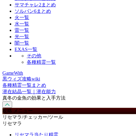
サマチャレ2まとめ
ソルバン6まとめ
火一覧
水一覧
雷一覧
光一覧
闇一覧
EXAS一覧
その他
各種精霊一覧
GameWith
黒ウィズ攻略wiki
各種精霊一覧まとめ
潜在結晶一覧｜潜在能力
真冬の金魚の効果と入手方法
攻略 メニュー
リセマラ/チェッカー/ツール
リセマラ
リセマラ当たり精霊