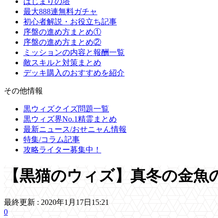
はじまりの塔
最大888連無料ガチャ
初心者解説・お役立ち記事
序盤の進め方まとめ①
序盤の進め方まとめ②
ミッションの内容と報酬一覧
敵スキルと対策まとめ
デッキ購入のおすすめを紹介
その他情報
黒ウィズクイズ問題一覧
黒ウィズ界No.1精霊まとめ
最新ニュース/おせニャん情報
特集/コラム記事
攻略ライター募集中！
【黒猫のウィズ】真冬の金魚
最終更新 :
2020年1月17日15:21
0