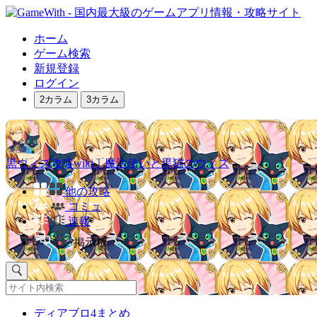
ホーム
ゲーム検索
新規登録
ログイン
2カラム
3カラム
黒ウィズ攻略wiki｜魔法使いと黒猫のウィズ
他の攻略
コミュ
速報
掲示板
ディアブロ4まとめ