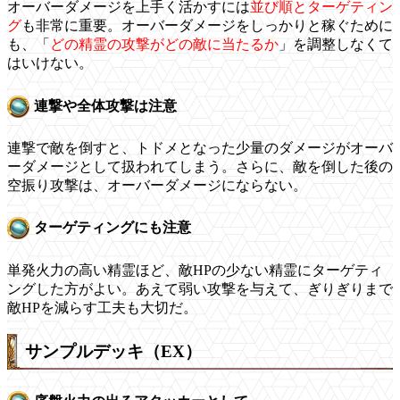
オーバーダメージを上手く活かすには
並び順とターゲティン
グ
も非常に重要。オーバーダメージをしっかりと稼ぐために
も、「
どの精霊の攻撃がどの敵に当たるか
」を調整しなくて
はいけない。
連撃や全体攻撃は注意
連撃で敵を倒すと、トドメとなった少量のダメージがオーバ
ーダメージとして扱われてしまう。さらに、敵を倒した後の
空振り攻撃は、オーバーダメージにならない。
ターゲティングにも注意
単発火力の高い精霊ほど、敵HPの少ない精霊にターゲティ
ングした方がよい。あえて弱い攻撃を与えて、ぎりぎりまで
敵HPを減らす工夫も大切だ。
サンプルデッキ（EX）