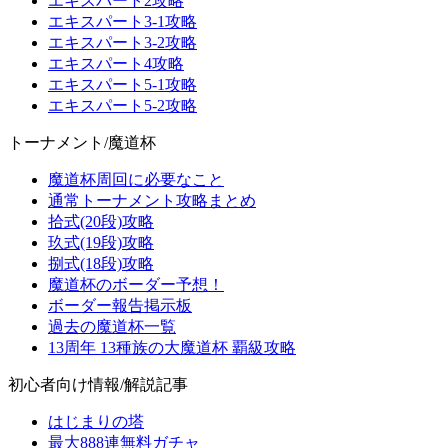
エキスパート2攻略
エキスパート3-1攻略
エキスパート3-2攻略
エキスパート4攻略
エキスパート5-1攻略
エキスパート5-2攻略
トーナメント/魔道杯
魔道杯周回に必要なこと
通常トーナメント攻略まとめ
拾式(20段)攻略
玖式(19段)攻略
捌式(18段)攻略
魔道杯のボーダー予想！
ボーダー報告掲示板
過去の魔道杯一覧
13周年 13種族の大魔道杯 覇級攻略
初心者向け情報/解説記事
はじまりの塔
最大888連無料ガチャ