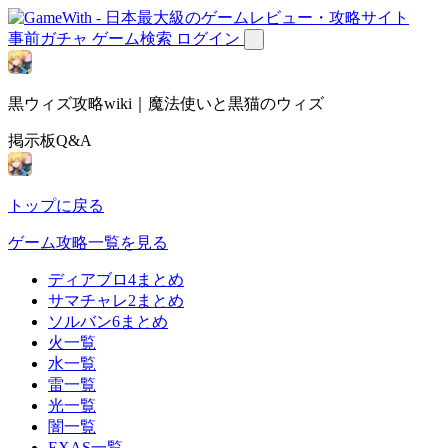
事前ガチャ
ゲーム検索
ログイン
黒ウィズ攻略wiki｜魔法使いと黒猫のウィズ
掲示板Q&A
トップに戻る
ゲーム攻略一覧を見る
ディアブロ4まとめ
サマチャレ2まとめ
ソルバン6まとめ
火一覧
水一覧
雷一覧
光一覧
闇一覧
EXAS一覧