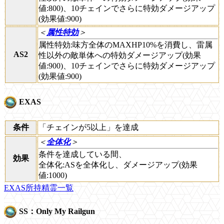
値:800)、10チェインでさらに特効ダメージアップ
(効果値:900)
＜
属性特効
＞
属性特効:味方全体のMAXHP10%を消費し、雷属
AS2
性以外の敵単体への特効ダメージアップ(効果
値:900)、10チェインでさらに特効ダメージアップ
(効果値:900)
EXAS
条件
「チェインが5以上」を達成
＜
全体化
＞
条件を達成している間、
効果
全体化:ASを全体化し、ダメージアップ(効果
値:1000)
EXAS所持精霊一覧
SS：Only My Railgun