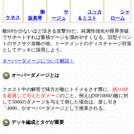
御
サ
ユッカ
シャ
ケネス
坂美琴
ージュ
＆ミコト
ローム
敵HPが少ないほど活きる攻撃SSだ。純属性強化や限界突破
でサポートすれば蓄積ゲージを溜めやすくなる。旧型イベン
トのサクサク攻略の他、トーナメントのディスチャージ対策
としてデッキに採用しよう。
オーバーダメージについて解説！
オーバーダメージとは
クエスト中の解答で味方が敵にトドメをさす際に、
残りHP
を超過して与えたダメージ
のこと。例えばHP1000の敵に対
して5000のダメージを与えて倒した場合は、差し引き
「4000」がオーバーダメージとして換算される。
デッキ編成とタゲが重要