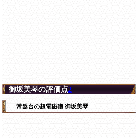
御坂美琴の評価点
2
常盤台の超電磁砲 御坂美琴