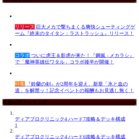
リリース
巨大メカで撃ちまくる爽快シューティングゲ
ーム『終末のタイタン：ラストラッシュ』リリース！
コラボ
ついに虎王＆影虎が来た！『鋼嵐 - メカラシ』
で「魔神英雄伝ワタル」コラボ後半が開催！
特集
『鈴蘭の剣』が2周年を迎え、新章「氷と血の
道」を解禁ッ！記念イベントの報酬もお見逃し無く！
攻略記事ランキング
ディアブロクリニック4 ハード7攻略＆デッキ構成
1
ディアブロクリニック4 ハード6攻略＆デッキ構成