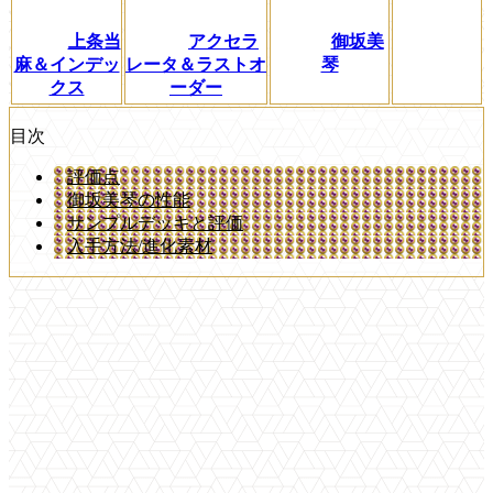
上条当
アクセラ
御坂美
麻＆インデッ
レータ＆ラストオ
琴
クス
ーダー
目次
評価点
御坂美琴の性能
サンプルデッキと評価
入手方法/進化素材