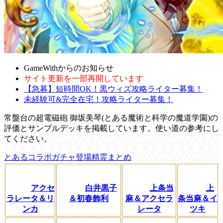
GameWithからのお知らせ
サイト更新を一部再開しています
【急募】短時間OK！黒ウィズ攻略ライター募集！
未経験可&完全在宅！攻略ライター募集！
常盤台の超電磁砲 御坂美琴(とある魔術と科学の魔道学園)の
評価とサンプルデッキを掲載しています。使い道の参考にし
てください。
とあるコラボガチャ登場精霊まとめ
アクセ
白井黒子
上条当
上
ラレータ＆リ
＆初春飾利
麻＆アクセラ
条当麻＆イ
ンカ
レータ
ツキ