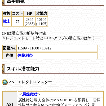
基本情報
種族
コスト
HP
攻撃力
2365
10105
戦士
77
(2865)
(11105)
()内は潜在能力解放時の値
※レジェンドモード時とEXASアップの潜在能力は除く
図鑑No.
11599 - 11600 / 13912
声優
佐藤利奈
スキル/潜在能力
AS：エレクトロマスター
＜
属性特効
＞
属性特効:味方全体のMAXHP10%を消費し、雷属
AS1
性以外の敵単体への特効ダメージアップ(効果