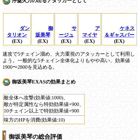
序盤火力の出るアタッカーとして
ダン
御
サ
ア
ケネス
タリオン
坂美琴
ージュ
マイヤ
＆ギャスパー
(EX)
(EX)
(EX)
(EX)
(EX)
速攻で5チェイン溜め、火力重視のアタッカーとして利用し
よう。一般的な5チェイン全体化よりもやや高い、効果値
1900〜2800を見込める。
御坂美琴EXASの効果まとめ
敵全体へ攻撃(効果値:1000)、
敵が特定属性なら特効効果値+900、
10チェイン以上で特効効果値+900
味方のHPを消費(効果値:10)
御坂美琴の総合評価