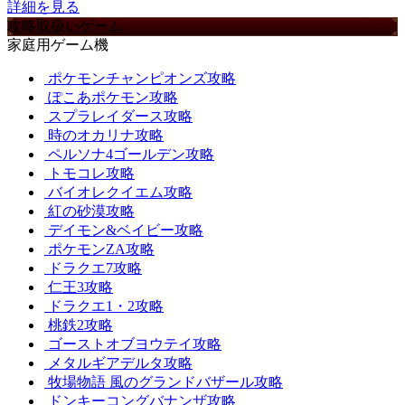
詳細を見る
攻略取扱いゲーム
家庭用ゲーム機
ポケモンチャンピオンズ攻略
ぽこあポケモン攻略
スプラレイダース攻略
時のオカリナ攻略
ペルソナ4ゴールデン攻略
トモコレ攻略
バイオレクイエム攻略
紅の砂漠攻略
デイモン&ベイビー攻略
ポケモンZA攻略
ドラクエ7攻略
仁王3攻略
ドラクエ1・2攻略
桃鉄2攻略
ゴーストオブヨウテイ攻略
メタルギアデルタ攻略
牧場物語 風のグランドバザール攻略
ドンキーコングバナンザ攻略