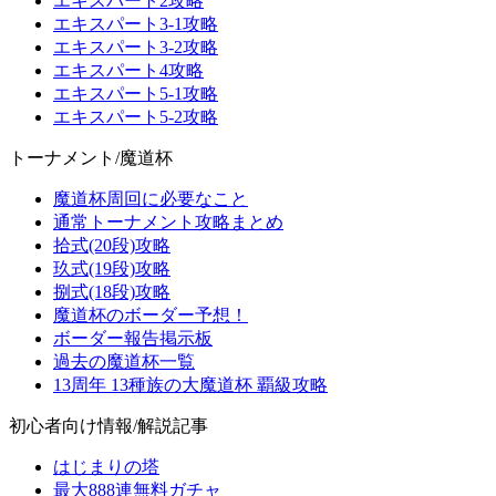
エキスパート2攻略
エキスパート3-1攻略
エキスパート3-2攻略
エキスパート4攻略
エキスパート5-1攻略
エキスパート5-2攻略
トーナメント/魔道杯
魔道杯周回に必要なこと
通常トーナメント攻略まとめ
拾式(20段)攻略
玖式(19段)攻略
捌式(18段)攻略
魔道杯のボーダー予想！
ボーダー報告掲示板
過去の魔道杯一覧
13周年 13種族の大魔道杯 覇級攻略
初心者向け情報/解説記事
はじまりの塔
最大888連無料ガチャ