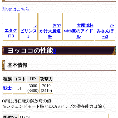
別ver.はこちら
ラ
おで
大魔道杯
か
エタク
ビリンス
かけ大魔道
with闇のアイド
みさんぽ
ロ3
3
杯
ル
っ2
ヨッココの性能
0
基本情報
種族
コスト
HP
攻撃力
3000
2019
戦士
31
(3400)
(2419)
()内は潜在能力解放時の値
※レジェンドモード時とEXASアップの潜在能力は除く
図鑑No.
11374