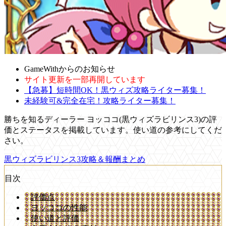
GameWithからのお知らせ
サイト更新を一部再開しています
【急募】短時間OK！黒ウィズ攻略ライター募集！
未経験可&完全在宅！攻略ライター募集！
勝ちを知るディーラー ヨッココ(黒ウィズラビリンス3)の評
価とステータスを掲載しています。使い道の参考にしてくだ
さい。
黒ウィズラビリンス3攻略＆報酬まとめ
目次
評価点
ヨッココの性能
使い道と評価