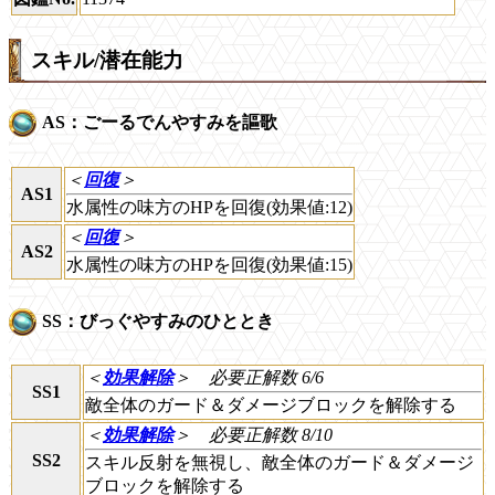
スキル/潜在能力
AS：ごーるでんやすみを謳歌
＜
回復
＞
AS1
水属性の味方のHPを回復(効果値:12)
＜
回復
＞
AS2
水属性の味方のHPを回復(効果値:15)
SS：びっぐやすみのひととき
＜
効果解除
＞
必要正解数 6/6
SS1
敵全体のガード＆ダメージブロックを解除する
＜
効果解除
＞
必要正解数 8/10
SS2
スキル反射を無視し、敵全体のガード＆ダメージ
ブロックを解除する