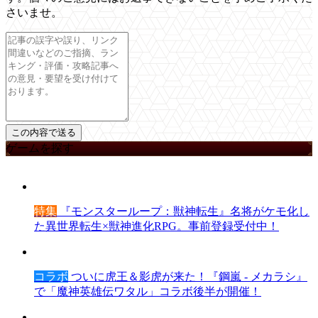
さいませ。
ゲームを探す
特集
『モンスターループ：獣神転生』名将がケモ化し
た異世界転生×獣神進化RPG。事前登録受付中！
コラボ
ついに虎王＆影虎が来た！『鋼嵐 - メカラシ』
で「魔神英雄伝ワタル」コラボ後半が開催！