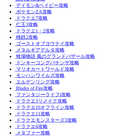
デイモン&ベイビー攻略
ポケモンZA攻略
ドラクエ7攻略
仁王3攻略
ドラクエ1・2攻略
桃鉄2攻略
ゴーストオブヨウテイ攻略
メタルギアデルタ攻略
牧場物語 風のグランドバザール攻略
ドンキーコングバナンザ攻略
マリオカートワールド攻略
モンハンワイルズ攻略
エルデンリング攻略
Blades of Fire攻略
ファンタジーライフi攻略
ドラクエ3リメイク攻略
ドラクエ10オフライン攻略
ドラクエ11攻略
ドラクエモンスターズ3攻略
ドラクエ6攻略
メタファー攻略