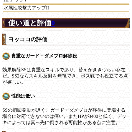
水属性攻撃力アップII
使い道と評価
0
ヨッココの評価
貴重なガード・ダメブロ解除役
効果解除SSは貴重なスキルであり、替えがききづらい存在
だ。SS2ならスキル反射を無視でき、ボス戦でも役立てる点
が嬉しい。
性能は低い
SSの初回発動が遅く、ガード・ダメブロが序盤に登場する
場合に対応できないのは痛い。またHPが3400と低く、デッ
キによっては真っ先に倒される可能性がある点に注意。