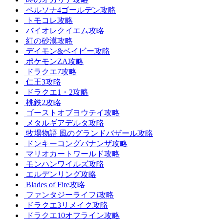
ペルソナ4ゴールデン攻略
トモコレ攻略
バイオレクイエム攻略
紅の砂漠攻略
デイモン&ベイビー攻略
ポケモンZA攻略
ドラクエ7攻略
仁王3攻略
ドラクエ1・2攻略
桃鉄2攻略
ゴーストオブヨウテイ攻略
メタルギアデルタ攻略
牧場物語 風のグランドバザール攻略
ドンキーコングバナンザ攻略
マリオカートワールド攻略
モンハンワイルズ攻略
エルデンリング攻略
Blades of Fire攻略
ファンタジーライフi攻略
ドラクエ3リメイク攻略
ドラクエ10オフライン攻略