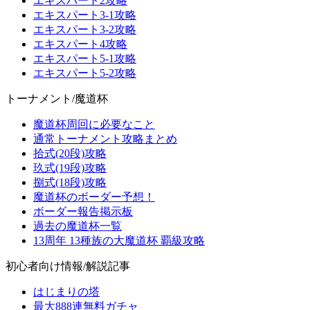
エキスパート2攻略
エキスパート3-1攻略
エキスパート3-2攻略
エキスパート4攻略
エキスパート5-1攻略
エキスパート5-2攻略
トーナメント/魔道杯
魔道杯周回に必要なこと
通常トーナメント攻略まとめ
拾式(20段)攻略
玖式(19段)攻略
捌式(18段)攻略
魔道杯のボーダー予想！
ボーダー報告掲示板
過去の魔道杯一覧
13周年 13種族の大魔道杯 覇級攻略
初心者向け情報/解説記事
はじまりの塔
最大888連無料ガチャ