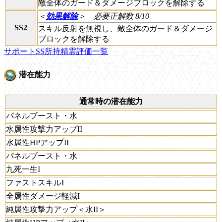
敵全体のガード＆ダメージブロックを解除する
＜
効果解除
＞
必要正解数 8/10
SS2
スキル反射を無視し、敵全体のガード＆ダメージ
ブロックを解除する
サポートSS所持精霊評価一覧
潜在能力
通常時の潜在能力
パネルブースト・水
水属性攻撃力アップII
水属性HPアップII
パネルブースト・水
九死一生I
ファストスキルI
全属性ダメージ軽減I
純属性攻撃力アップ＜水II＞