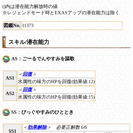
()内は潜在能力解放時の値
※レジェンドモード時とEXASアップの潜在能力は除く
図鑑No.
11373
スキル/潜在能力
AS：ごーるでんやすみを謳歌
＜
回復
＞
AS1
水属性の味方のHPを回復(効果値:12)
＜
回復
＞
AS2
水属性の味方のHPを回復(効果値:15)
SS：びっぐやすみのひととき
＜
効果解除
＞
必要正解数 6/6
SS1