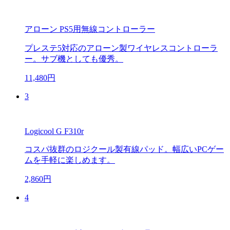
アローン PS5用無線コントローラー
プレステ5対応のアローン製ワイヤレスコントローラ
ー。サブ機としても優秀。
11,480円
3
Logicool G F310r
コスパ抜群のロジクール製有線パッド。幅広いPCゲー
ムを手軽に楽しめます。
2,860円
4