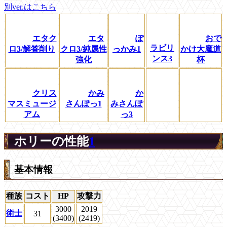
別ver.はこちら
エタク
エタ
ぽ
おで
ラビリ
ロ3/解答削り
クロ3/純属性
っかみ1
かけ大魔道
ンス3
強化
杯
クリス
かみ
か
マスミュージ
さんぽっ1
みさんぽ
アム
っ3
ホリーの性能
1
基本情報
種族
コスト
HP
攻撃力
3000
2019
術士
31
(3400)
(2419)