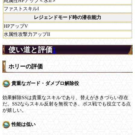
純属性HPアップ＜水II＞
ファストスキルI
レジェンドモード時の潜在能力
HPアップV
水属性攻撃力アップII
使い道と評価
1
ホリーの評価
貴重なガード・ダメブロ解除役
効果解除SSは貴重なスキルであり、替えがききづらい存在
だ。SS2ならスキル反射を無視でき、ボス戦でも役立てる点
が嬉しい。
性能は低い