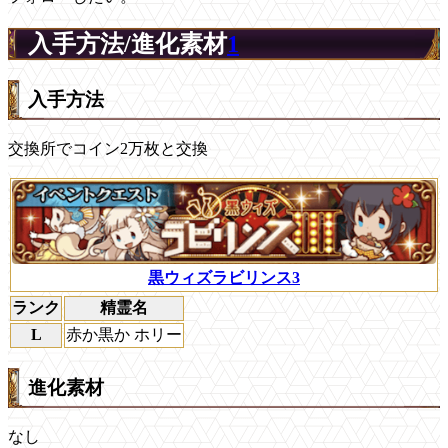
入手方法/進化素材
1
入手方法
交換所でコイン2万枚と交換
黒ウィズラビリンス3
ランク
精霊名
L
赤か黒か ホリー
進化素材
なし