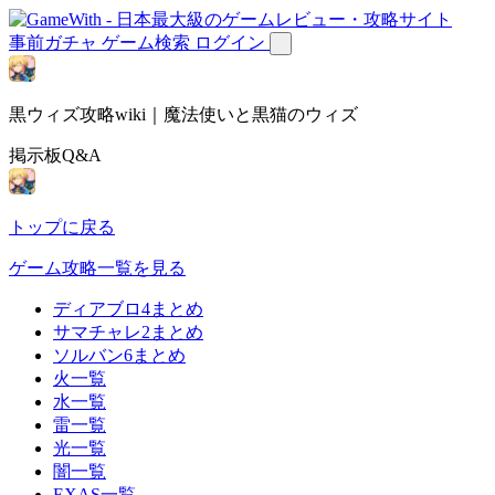
事前ガチャ
ゲーム検索
ログイン
黒ウィズ攻略wiki｜魔法使いと黒猫のウィズ
掲示板Q&A
トップに戻る
ゲーム攻略一覧を見る
ディアブロ4まとめ
サマチャレ2まとめ
ソルバン6まとめ
火一覧
水一覧
雷一覧
光一覧
闇一覧
EXAS一覧