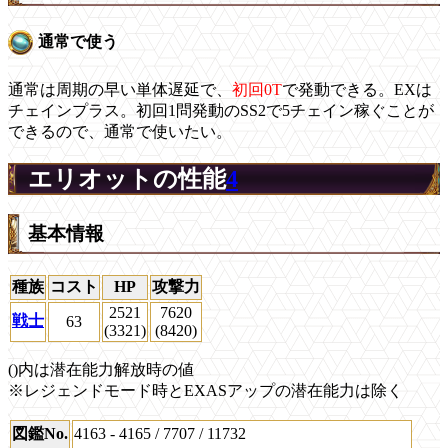
通常で使う
通常は周期の早い単体遅延で、
初回0T
で発動できる。EXは
チェインプラス。初回1問発動のSS2で5チェイン稼ぐことが
できるので、通常で使いたい。
エリオットの性能
4
基本情報
種族
コスト
HP
攻撃力
2521
7620
戦士
63
(3321)
(8420)
()内は潜在能力解放時の値
※レジェンドモード時とEXASアップの潜在能力は除く
図鑑No.
4163 - 4165 / 7707 / 11732