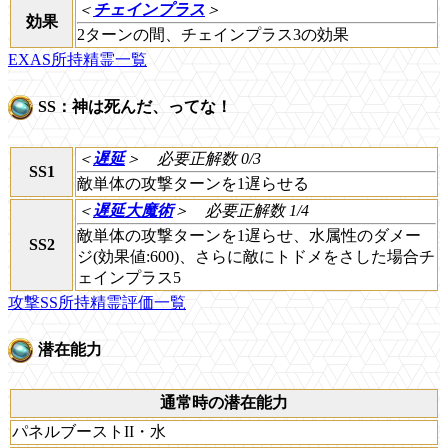
＜
チェインプラス
＞
効果
2ターンの間、チェインプラス3の効果
EXAS所持精霊一覧
SS：神は死んだ、ってな！
＜
遅延
＞
必要正解数 0/3
SS1
敵単体の攻撃ターンを1遅らせる
＜
遅延大魔術
＞
必要正解数 1/4
敵単体の攻撃ターンを1遅らせ、水属性のダメー
SS2
ジ(効果値:600)、さらに敵にトドメをさした場合チ
ェインプラス5
攻撃SS所持精霊評価一覧
潜在能力
通常時の潜在能力
パネルブーストII・水