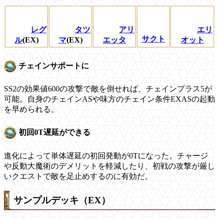
レグ
タツ
アリ
エリ
サクト
ル
(EX)
マ
(EX)
エッタ
オット
チェインサポートに
SS2の効果値600の攻撃で敵を倒せれば、チェインプラス5が
可能。自身のチェインASや味方のチェイン条件EXASの起動
を早められる。
初回0T遅延ができる
進化によって単体遅延の初回発動が0Tになった。チャージ
や反動大魔術のデメリットを軽減したり、初戦の攻撃が厳し
いクエストで敵を足止めするのに有効だ。
サンプルデッキ（EX）