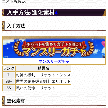
エストもある。
入手方法/進化素材
4
入手方法
マンスリーガチャ
ランク
精霊名
L
封神の機剣 エリオット・シクス
SS+
世界の鍵を握る剣士 エリオット
SS
戦いの使命 エリオット
進化素材