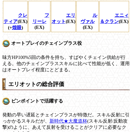
クレ
フ
エリ
ル
エニィ
ティア
(EX)
リーレ
オット
(EX)
ヴァル
＆クラン
(EX)
(EX)
(EX)
(+
煌眼
)
オートプレイのチェインプラス役
味方HP100%5回の条件を持ち、すばやくチェイン供給が行
える。他のチェインプラススキルに比べて性能が低く、運用
はオートプレイ程度にとどまる。
エリオットの総合評価
ピンポイントで活躍する
発動の早い遅延とチェインプラスが特徴だ。スキル反射に引
っかかるスキルだが、
新時代★大魔道杯
(スキル反射/反動攻
撃)のように、あえて反射を受けることがクリアに必要なク