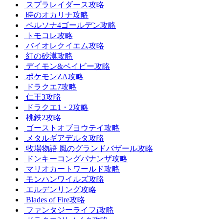
スプラレイダース攻略
時のオカリナ攻略
ペルソナ4ゴールデン攻略
トモコレ攻略
バイオレクイエム攻略
紅の砂漠攻略
デイモン&ベイビー攻略
ポケモンZA攻略
ドラクエ7攻略
仁王3攻略
ドラクエ1・2攻略
桃鉄2攻略
ゴーストオブヨウテイ攻略
メタルギアデルタ攻略
牧場物語 風のグランドバザール攻略
ドンキーコングバナンザ攻略
マリオカートワールド攻略
モンハンワイルズ攻略
エルデンリング攻略
Blades of Fire攻略
ファンタジーライフi攻略