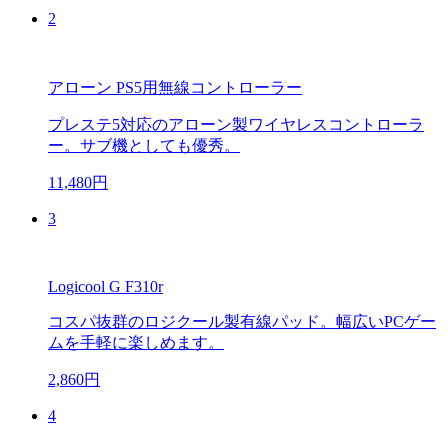
2
アローン PS5用無線コントローラー
プレステ5対応のアローン製ワイヤレスコントローラ
ー。サブ機としても優秀。
11,480円
3
Logicool G F310r
コスパ抜群のロジクール製有線パッド。幅広いPCゲー
ムを手軽に楽しめます。
2,860円
4