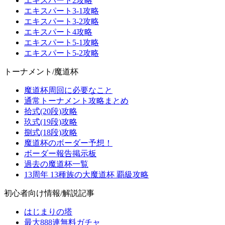
エキスパート2攻略
エキスパート3-1攻略
エキスパート3-2攻略
エキスパート4攻略
エキスパート5-1攻略
エキスパート5-2攻略
トーナメント/魔道杯
魔道杯周回に必要なこと
通常トーナメント攻略まとめ
拾式(20段)攻略
玖式(19段)攻略
捌式(18段)攻略
魔道杯のボーダー予想！
ボーダー報告掲示板
過去の魔道杯一覧
13周年 13種族の大魔道杯 覇級攻略
初心者向け情報/解説記事
はじまりの塔
最大888連無料ガチャ