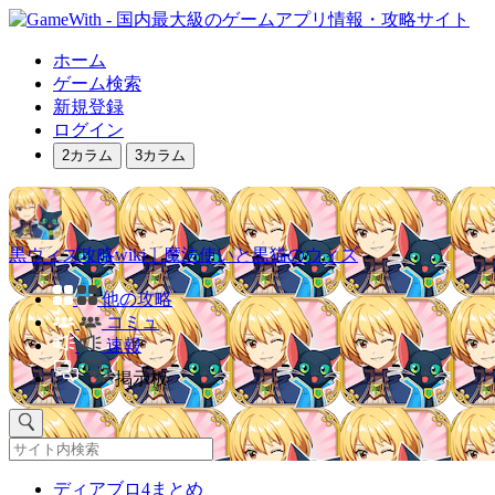
ホーム
ゲーム検索
新規登録
ログイン
2カラム
3カラム
黒ウィズ攻略wiki｜魔法使いと黒猫のウィズ
他の攻略
コミュ
速報
掲示板
ディアブロ4まとめ