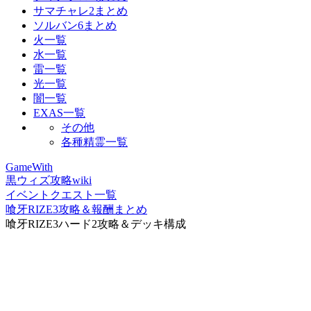
サマチャレ2まとめ
ソルバン6まとめ
火一覧
水一覧
雷一覧
光一覧
闇一覧
EXAS一覧
その他
各種精霊一覧
GameWith
黒ウィズ攻略wiki
イベントクエスト一覧
喰牙RIZE3攻略＆報酬まとめ
喰牙RIZE3ハード2攻略＆デッキ構成