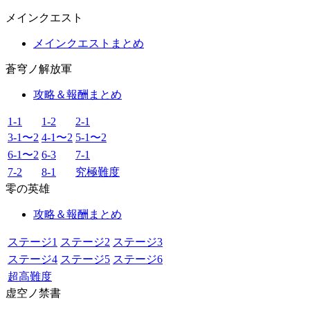
メインクエスト
メインクエストまとめ
蒼穹ノ解放軍
攻略＆報酬まとめ
1-1
1-2
2-1
3-1〜2
4-1〜2
5-1〜2
6-1〜2
6-3
7-1
7-2
8-1
究極難度
零の英雄
攻略＆報酬まとめ
ステージ1
ステージ2
ステージ3
ステージ4
ステージ5
ステージ6
超高難度
虚空ノ禁書